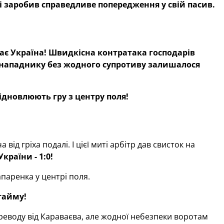
 і заробив справедливе попередження у свій пасив.
ає Україна! Швидкісна контратака господарів
 нападнику без жодного супротиву залишалося
відновлюють гру з центру поля!
ід гріха подалі. І цієї миті арбітр дав свисток на
раїни - 1:0!
паренка у центрі поля.
тайму!
ереводу від Караваєва, але жодної небезпеки воротам