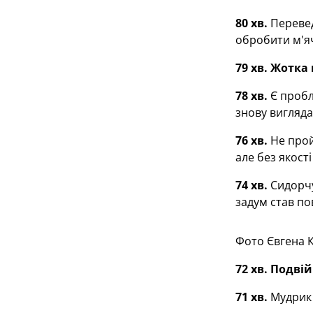
80 хв.
Перевед
обробити м'я
79 хв. Жотка
78 хв.
Є пробл
знову вигляда
76 хв.
Не прой
але без якості
74 хв.
Сидорчу
задум став п
Фото Євгена 
72 хв. Подві
71 хв.
Мудрик 