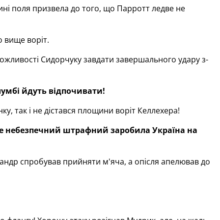
ині поля призвела до того, що Парротт ледве не
о вище воріт.
 можливості Сидорчуку завдати завершального удару з-
олумбі йдуть відпочивати!
ку, так і не дістався площини воріт Келлехера!
уже небезпечний штрафний заробила Україна на
ндр спробував прийняти м'яча, а опісля апелював до