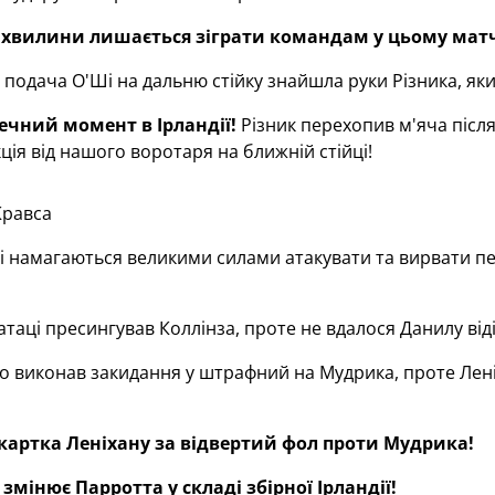
2 хвилини лишається зіграти командам у цьому матч
 подача О'Ші на дальню стійку знайшла руки Різника, як
печний момент в Ірландії!
Різник перехопив м'яча після
ція від нашого воротаря на ближній стійці!
Кравса
і намагаються великими силами атакувати та вирвати пер
 атаці пресингував Коллінза, проте не вдалося Данилу від
о виконав закидання у штрафний на Мудрика, проте Леніх
картка Леніхану за відвертий фол проти Мудрика!
 змінює Парротта у складі збірної Ірландії!