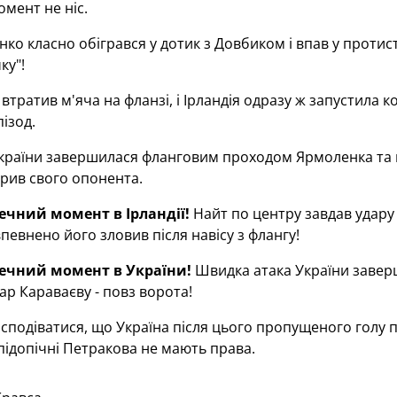
омент не ніс.
ко класно обігрався у дотик з Довбиком і впав у протис
ку"!
втратив м'яча на фланзі, і Ірландія одразу ж запустила 
ізод.
країни завершилася фланговим проходом Ярмоленка та на
рив свого опонента.
печний момент в Ірландії!
Найт по центру завдав удару п
впевнено його зловив після навісу з флангу!
печний момент в України!
Швидка атака України завер
дар Караваєву - повз ворота!
сподіватися, що Україна після цього пропущеного голу 
підопічні Петракова не мають права.