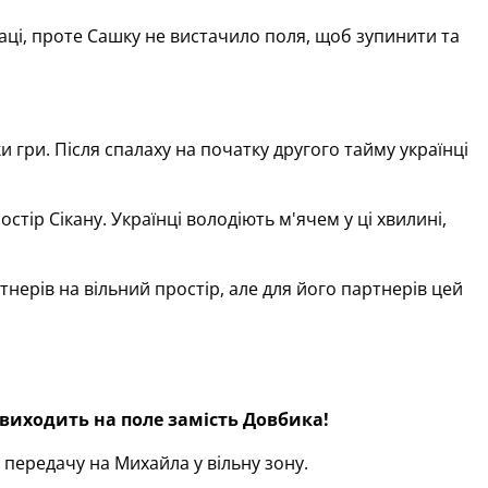
аці, проте Сашку не вистачило поля, щоб зупинити та
 гри. Після спалаху на початку другого тайму українці
тір Сікану. Українці володіють м'ячем у ці хвилині,
нерів на вільний простір, але для його партнерів цей
 виходить на поле замість Довбика!
передачу на Михайла у вільну зону.