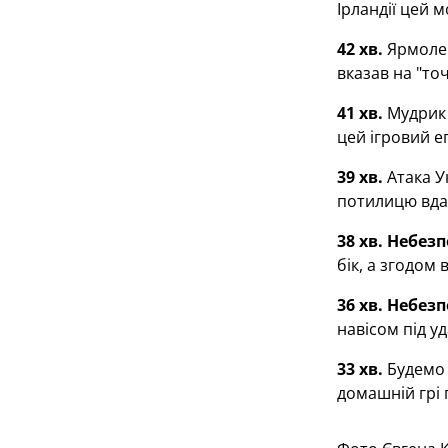
Ірландії цей м
42 хв.
Ярмолен
вказав на "точ
41 хв.
Мудрик 
цей ігровий еп
39 хв.
Атака У
потилицю вда
38 хв. Небез
бік, а згодом 
36 хв. Небез
навісом під у
33 хв.
Будемо 
домашній грі 