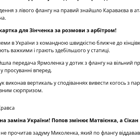
ення з лівого флангу на правий знайшло Караваєва в ат
ча.
 картка для Зінченка за розмови з арбітром!
еми в України з командною швидкістю ближче до кінцівки
ють важкими і грають здебільшого у статиці.
шла передача Ярмоленка у дотик з флангу на вільний прос
 у просуванні вперед.
к виконав вертикаль у сподіваннях вивести когось з парт
овним сюрпризом.
Кравса
йна заміна України! Попов змінює Матвієнка, а Сікан
не прочитав задуму Миколенка, який по флангу віддавав 