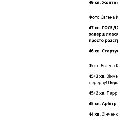
49 хв. Жовта
Фото Євгена 
47 хв. ГОЛ! 
завершилася
просто розст
46 хв. Старт
Фото Євгена 
45+3 хв.
Зінче
перерву!
Перш
45+2 хв.
Парро
45 хв.
Арбітр
44 хв.
Зінченк