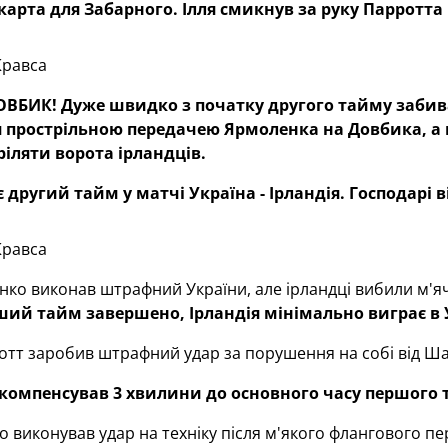
 карта для Забарного. Ілля смикнув за руку Парротта
Кравса
ДОВБИК! Дуже швидко з початку другого тайму забив
 прострільною передачею Ярмоленка на Довбика, а
ріляти ворота ірландців.
ує другий тайм у матчі Україна - Ірландія. Господарі 
Кравса
нко виконав штрафний України, але ірландці вибили м'яча в
ий тайм завершено, Ірландія мінімально виграє в Ук
тт заробив штрафний удар за порушення на собі від Ша
 компенсував 3 хвилини до основного часу першого 
о виконував удар на техніку після м'якого флангового п