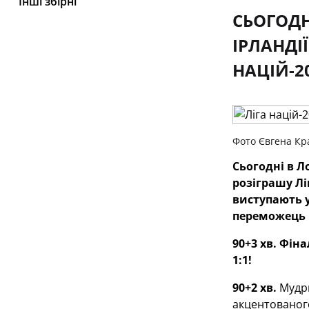
Інші збірні
СЬОГОДН
ІРЛАНДІ
НАЦІЙ-2
Фото Євгена Кр
Сьогодні в Л
розіграшу Лі
виступають 
переможець г
90+3 хв.
Фіна
1:1!
90+2 хв.
Мудри
акцентованого