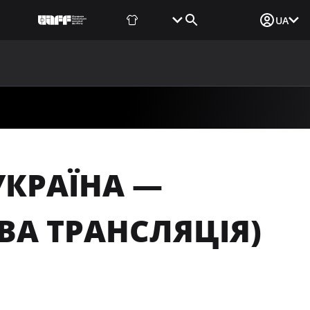
Фаншоп
Квитки
Вхід для ЗМІ
UA
ВИНИ
МЕДІА
ДОКУМЕНТИ
UAF DATA CENTER
 УКРАЇНА —
ОВА ТРАНСЛЯЦІЯ)