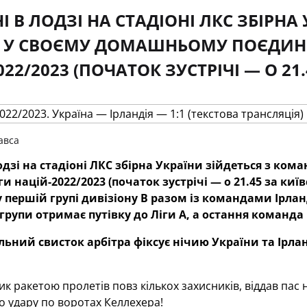
І В ЛОДЗІ НА СТАДІОНІ ЛКС ЗБІРН
Ї У СВОЄМУ ДОМАШНЬОМУ ПОЄДИНК
022/2023 (ПОЧАТОК ЗУСТРІЧІ — О 21
авса
одзі на стадіоні ЛКС
збірна України зійдеться з кома
ги націй-2022/2023 (початок зустрічі — о 21.45 за ки
у
першій групі дивізіону В разом із командами Ірланд
рупи отримає путівку до Ліги А, а остання команда 
льний свисток арбітра фіксує нічию України та Ірлан
к ракетою пролетів повз кількох захисників, віддав пас 
 удару по воротах Келлехера!