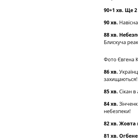
90+1 хв. Ще 
90 хв.
Навісна
88 хв. Небез
Блискуча реак
Фото Євгена 
86 хв.
Українц
захищаються!
85 хв.
Сікан в
84 хв.
Зінченк
небезпеки!
82 хв.
Жовта 
81 хв. Огбене