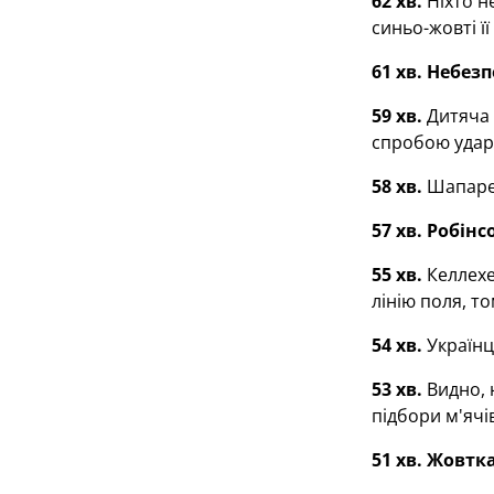
62 хв.
Ніхто н
синьо-жовті її
61 хв. Небез
59 хв.
Дитяча 
спробою удару
58 хв.
Шапарен
57 хв.
Робінсо
55 хв.
Келлехе
лінію поля, то
54 хв.
Українц
53 хв.
Видно, 
підбори м'ячів
51 хв. Жовтк