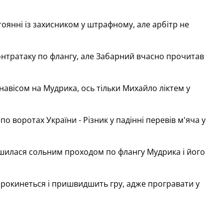
тоянні із захисником у штрафному, але арбітр не
контратаку по флангу, але Забарний вчасно прочитав
вісом на Мудрика, ось тільки Михайло ліктем у
о воротах України - Різник у падінні перевів м'яча у
шилася сольним проходом по флангу Мудрика і його
прокинеться і пришвидшить гру, адже програвати у