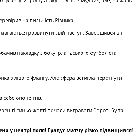
о флангу! Хорошу атаку розігнав Мудрик, але, на жаль,
еревірив на пильність Різника!
 намагаються розвинути свій наступ. Завершився він
обачив накладку з боку ірландського футболіста.
рика з лівого флангу. Але сфера встигла перетнути
а себе опонентів.
 врешті синьо-жовті почали вигравати боротьбу та
на у центрі поля! Градус матчу різко підвищився!