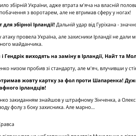
ло збірній України, адже втрата м'яча на власній полов
побачення з воротарем, але не втримав сферу у ногах!
 для збірної Ірландії!
Дальній удар від Гуріхана - значн
 атаку провела Україна, але захисники Ірландії не дали
ного майданчика.
 і Гендрік виходять на заміну в Ірландії, Найт та М
ко низом пробив зі стандарту, але м'яч, влучивши у стін
н отримав жовту картку за фол проти Шапаренка! Д
афного ірландців!
ко закиданням знайшов у штрафному Зінченка, а Олекса
воду фолу з боку захисника. Але марно...
Кравса