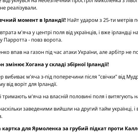
е відгукнувся на небезпечний простріл Миколенка з лівог
 не реалізували.
печний момент в Ірландії!
Найт ударом з 25-ти метрів п
втрата м'яча у центрі поля від українців, і вже ірландці
 Парротта - повз ворота.
ко впав на газон під час атаки України, але арбітр не п
н змінює Хогана у складі збірної Ірландії!
р вибиває м'яча з-під поперечини після "свічки" від Муд
му від воріт для Ірландії.
і тримають м'яча на власній половині поля і витягують н
наскільки заведеними вийшли на другий тайм українці, і
.
а картка для Ярмоленка за грубий підкат проти Калле