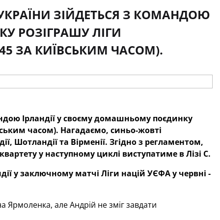
А УКРАЇНИ ЗІЙДЕТЬСЯ З КОМАНДОЮ
У РОЗІГРАШУ ЛІГИ
.45 ЗА КИЇВСЬКИМ ЧАСОМ).
ндою Ір
ландії у своєму домашньому поєдинку
ївським часом). Нагадаємо, синьо-жовті
ії, Шотландії та Вірменії. Згідно з регламентом,
квартету у наступному циклі виступатиме в Лізі С.
дії у заключному матчі Ліги націй УЄФА у червні -
на Ярмоленка, але Андрій не зміг завдати