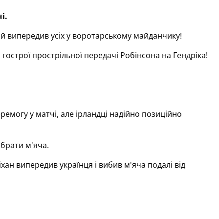
і.
ий випередив усіх у воротарському майданчику!
 гострої прострільної передачі Робінсона на Гендріка!
емогу у матчі, але ірландці надійно позиційно
ібрати м'яча.
ан випередив українця і вибив м'яча подалі від