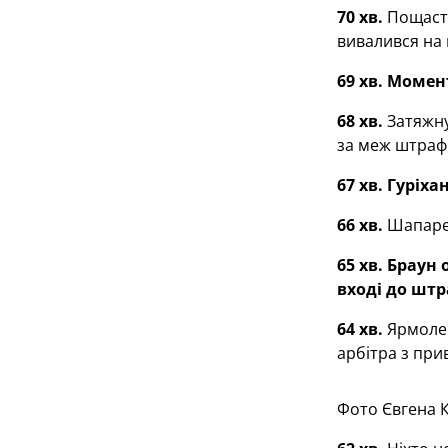
70 хв.
Пощасти
вивалився на 
69 хв. Момент
68 хв.
Затяжну
за меж штраф
67 хв.
Гуріхан
66 хв.
Шапарен
65 хв. Брау
вході до штр
64 хв.
Ярмолен
арбітра з при
Фото Євгена 