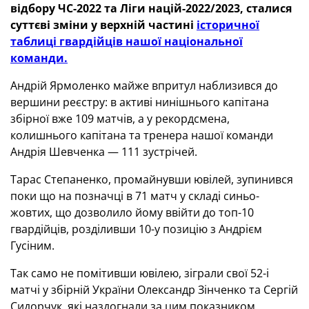
відбору ЧС-2022 та Ліги націй-2022/2023, сталися
суттєві зміни у верхній частині
історичної
таблиці гвардійців нашої національної
команди.
Андрій Ярмоленко майже впритул наблизився до
вершини реєстру: в активі нинішнього капітана
збірної вже 109 матчів, а у рекордсмена,
колишнього капітана та тренера нашої команди
Андрія Шевченка — 111 зустрічей.
Тарас Степаненко, промайнувши ювілей, зупинився
поки що на позначці в 71 матч у складі синьо-
жовтих, що дозволило йому ввійти до топ-10
гвардійців, розділивши 10-у позицію з Андрієм
Гусіним.
Так само не помітивши ювілею, зіграли свої 52-і
матчі у збірній України Олександр Зінченко та Сергій
Сидорчук, які наздогнали за цим показником