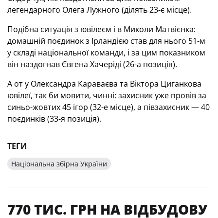
легендарного Олега Лужного (ділять 23-є місце).
Подібна ситуація з ювілеєм і в Миколи Матвієнка:
домашній поєдинок з Ірландією став для нього 51-м
у складі національної команди, і за цим показником
він наздогнав Євгена Хачеріді (26-а позиція).
А от у Олександра Караваєва та Віктора Циганкова
ювілеї, так би мовити, чинні: захисник уже провів за
синьо-жовтих 45 ігор (32-е місце), а півзахисник — 40
поєдинків (33-я позиція).
ТЕГИ
Національна збірна України
770 ТИС. ГРН НА ВІДБУДОВУ