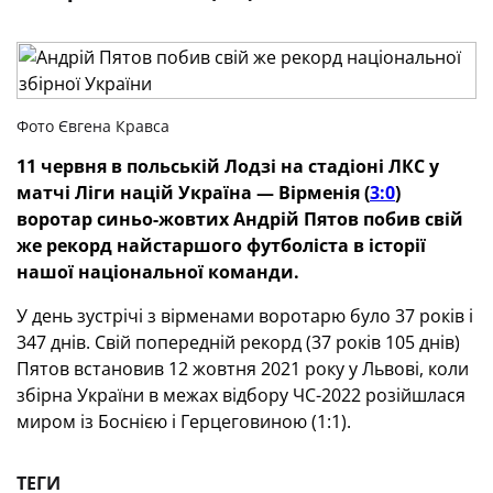
Фото Євгена Кравса
11 червня в польській Лодзі на стадіоні ЛКС у
матчі Ліги націй Україна — Вірменія (
3:0
)
воротар синьо-жовтих Андрій Пятов побив свій
же рекорд найстаршого футболіста в історії
нашої національної команди.
У день зустрічі з вірменами воротарю було 37 років і
347 днів. Свій попередній рекорд (37 років 105 днів)
Пятов встановив 12 жовтня 2021 року у Львові, коли
збірна України в межах відбору ЧС-2022 розійшлася
миром із Боснією і Герцеговиною (1:1).
ТЕГИ