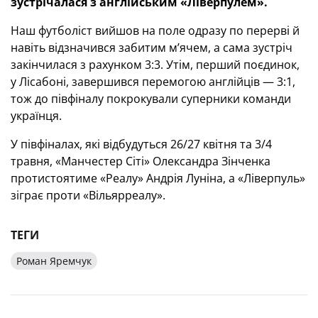
зустрічалася з англійським «Ліверпулем».
Наш футболіст вийшов на поле одразу по перерві й
навіть відзначився забитим м’ячем, а сама зустріч
закінчилася з рахунком 3:3. Утім, перший поєдинок,
у Лісабоні, завершився перемогою англійців — 3:1,
тож до півфіналу покрокували суперники команди
українця.
У півфіналах, які відбудуться 26/27 квітня та 3/4
травня, «Манчестер Сіті» Олександра Зінченка
протистоятиме «Реалу» Андрія Луніна, а «Ліверпуль»
зіграє проти «Вільярреалу».
ТЕГИ
Роман Яремчук