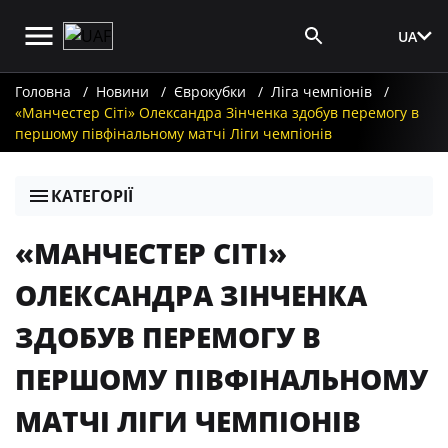
UA
Вхід для ЗМІ
Головна
Новини
Єврокубки
Ліга чемпіонів
«Манчестер Сіті» Олександра Зінченка здобув перемогу в
першому півфінальному матчі Ліги чемпіонів
КАТЕГОРІЇ
«МАНЧЕСТЕР СІТІ»
ОЛЕКСАНДРА ЗІНЧЕНКА
ЗДОБУВ ПЕРЕМОГУ В
ПЕРШОМУ ПІВФІНАЛЬНОМУ
МАТЧІ ЛІГИ ЧЕМПІОНІВ