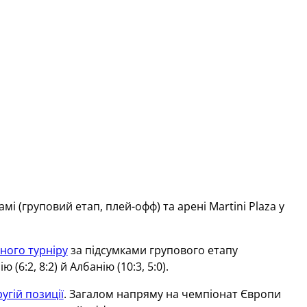
і (груповий етап, плей-офф) та арені Martini Plaza у
ного турніру
за підсумками групового етапу
(6:2, 8:2) й Албанію (10:3, 5:0).
угій позиції
. Загалом напряму на чемпіонат Європи