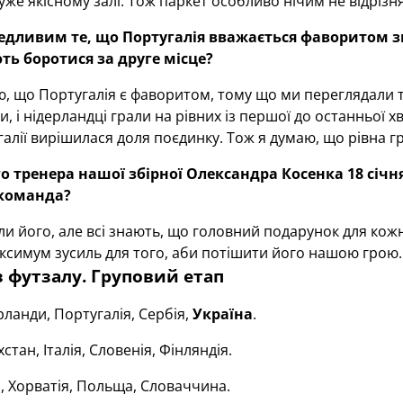
дуже якісному залі. Тож паркет особливо нічим не відрізня
едливим те, що Португалія вважається фаворитом зма
ть боротися за друге місце?
, що Португалія є фаворитом, тому що ми переглядали т
, і нідерландці грали на рівних із першої до останньої 
галії вирішилася доля поєдинку. Тож я думаю, що рівна гра
го тренера нашої збірної Олександра Косенка 18 сі
 команда?
и його, але всі знають, що головний подарунок для ко
ксимум зусиль для того, аби потішити його нашою грою.
з футзалу. Груповий етап
ланди, Португалія, Сербія,
Україна
.
стан, Італія, Словенія, Фінляндія.
, Хорватія, Польща, Словаччина.