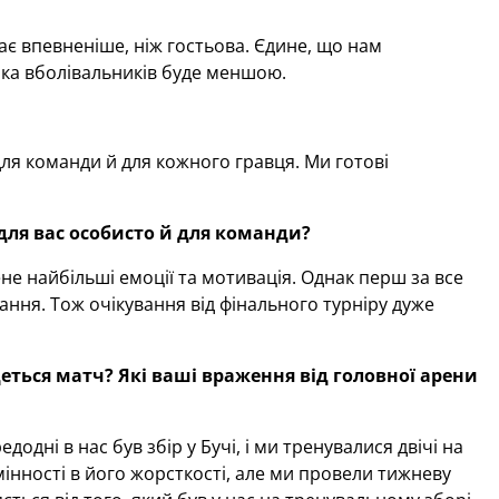
ає впевненіше, ніж гостьова. Єдине, що нам
мка вболівальників буде меншою.
ля команди й для кожного гравця. Ми готові
ля вас особисто й для команди?
не найбільші емоції та мотивація. Однак перш за все
ння. Тож очікування від фінального турніру дуже
ться матч? Які ваші враження від головної арени
ні в нас був збір у Бучі, і ми тренувалися двічі на
мінності в його жорсткості, але ми провели тижневу