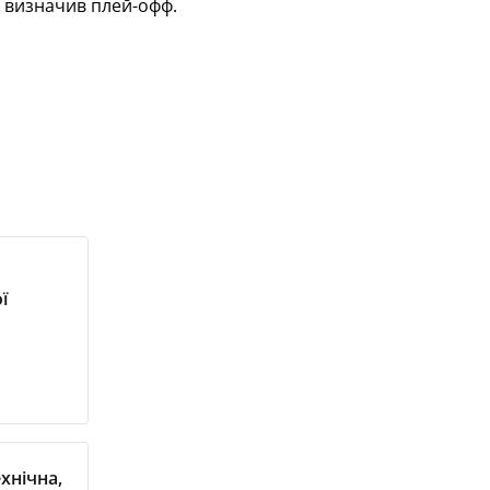
а визначив плей-офф.
ї
хнічна,