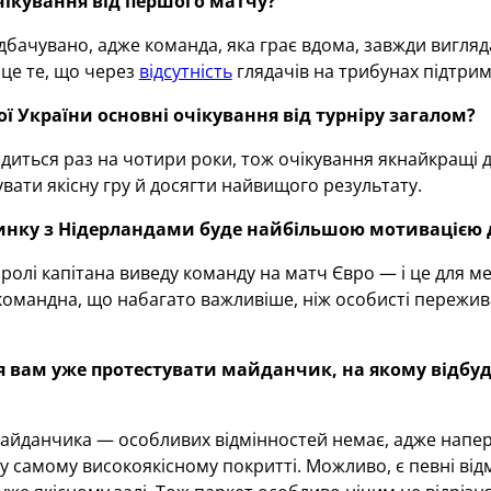
чікування від першого матчу?
бачувано, адже команда, яка грає вдома, завжди вигляд
це те, що через
відсутність
глядачів на трибунах підтри
ної України основні очікування від турніру загалом?
иться раз на чотири роки, тож очікування якнайкращі д
ати якісну гру й досягти найвищого результату.
инку з Нідерландами буде найбільшою мотивацією д
ролі капітана виведу команду на матч Євро — і це для ме
омандна, що набагато важливіше, ніж особисті пережива
я вам уже протестувати майданчик, на якому відбуде
йданчика — особливих відмінностей немає, адже напередод
у самому високоякісному покритті. Можливо, є певні від