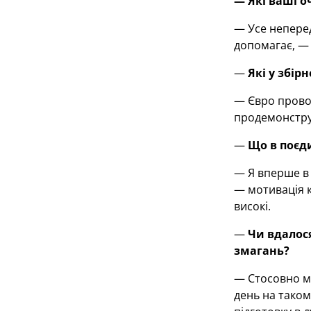
— Які ваші о
— Усе неперед
допомагає, — 
—
Які у збір
— Євро провод
продемонструв
—
Що в поєд
— Я вперше в 
— мотивація к
високі.
—
Чи вдалос
змагань?
— Стосовно ма
день на таком