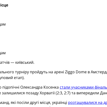
ісце
дам
дам
атчів — київський.
льного турніру пройдуть на арені Ziggo Dome в Амстердам
уповий етап).
о підопічні Олександра Косенка
стали учасниками фіналь
де залишилися позаду Хорватії (2:3, 2:7) та випередили Данію 
анд, які посіли другі місця, українці
розташувалися на др