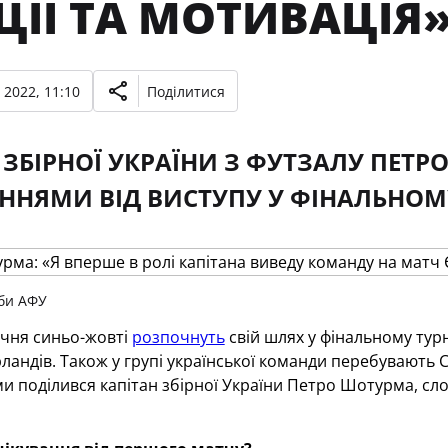
ЦІЇ ТА МОТИВАЦІЯ
 2022, 11:10
Поділитися
 ЗБІРНОЇ УКРАЇНИ З ФУТЗАЛУ ПЕТ
ННЯМИ ВІД ВИСТУПУ У ФІНАЛЬНОМУ 
би АФУ
січня синьо-жовті
розпочнуть
свій шлях у фінальному тур
ландів. Також у групі української команди перебувають 
и поділився капітан збірної України Петро Шотурма, сл