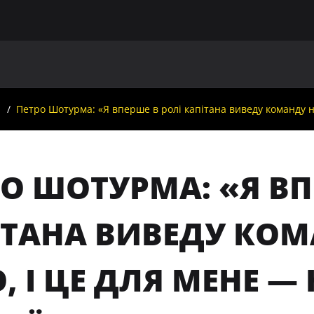
ГОЛОВНА
ПРО УАФ
ЗБІРНІ
ЧЛЕНИ УАФ
НО
Петро Шотурма: «Я вперше в ролі капітана виведу команду на
О ШОТУРМА: «Я ВП
ІТАНА ВИВЕДУ КОМ
, І ЦЕ ДЛЯ МЕНЕ —