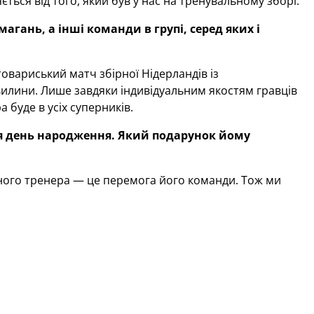
ється від того, який був у нас на тренувальному зборі.
гань, а інші команди в групі, серед яких і
овариський матч збірної Нідерландів із
хвилини. Лише завдяки індивідуальним якостям гравців
 буде в усіх суперників.
чня день народження. Який подарунок йому
жного тренера — це перемога його команди. Тож ми