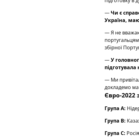
підготовку в 
—
Чи є справ
Україна, маю
— Я не вважаю
португальцями
збірної Порту
—
У головно
підготувала
— Ми привітал
докладемо ма
Євро-2022 
Група А:
Нідер
Група В:
Казах
Група С:
Росія