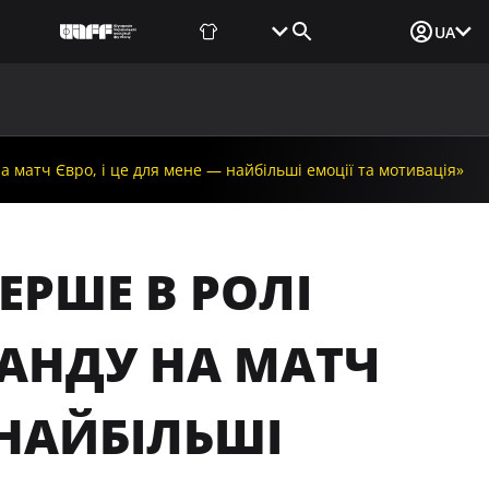
Фаншоп
Квитки
Вхід для ЗМІ
UA
ВИНИ
МЕДІА
ДОКУМЕНТИ
UAF DATA CENTER
 матч Євро, і це для мене — найбільші емоції та мотивація»
ЕРШЕ В РОЛІ
АНДУ НА МАТЧ
 НАЙБІЛЬШІ