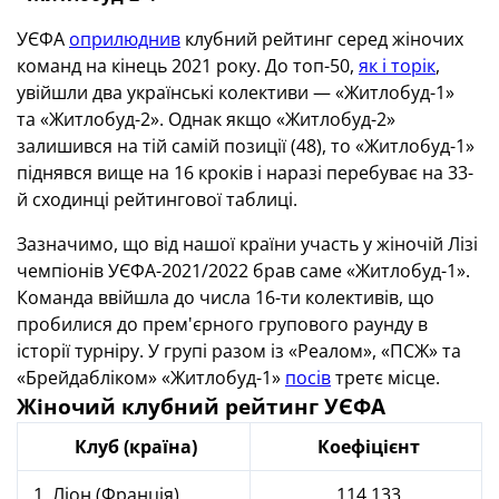
УЄФА
оприлюднив
клубний рейтинг серед жіночих
команд на кінець 2021 року. До топ-50,
як і торік
,
увійшли два українські колективи — «Житлобуд-1»
та «Житлобуд-2». Однак якщо «Житлобуд-2»
залишився на тій самій позиції (48), то «Житлобуд-1»
піднявся вище на 16 кроків і наразі перебуває на 33-
й сходинці рейтингової таблиці.
Зазначимо, що від нашої країни участь у жіночій Лізі
чемпіонів УЄФА-2021/2022 брав саме «Житлобуд-1».
Команда ввійшла до числа 16-ти колективів, що
пробилися до прем'єрного групового раунду в
історії турніру. У групі разом із «Реалом», «ПСЖ» та
«Брейдабліком» «Житлобуд-1»
посів
третє місце.
Жіночий клубний рейтинг УЄФА
Клуб (країна)
Коефіцієнт
1. Ліон (Франція)
114.133