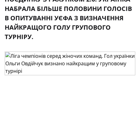
НАБРАЛА БІЛЬШЕ ПОЛОВИНИ ГОЛОСІВ
В ОПИТУВАННІ УЄФА З ВИЗНАЧЕННЯ
НАЙКРАЩОГО ГОЛУ ГРУПОВОГО
ТУРНІРУ.
Фото прес-служби УАФ
Футболістка харківського «Житлобуду-1» Ольга
Овдійчук перемогла у голосуванні за вибір
найкращого голу групового етапу Ліги чемпіонів
серед жіночих команд, повідомляє
офіційний
сайт УЄФА
.
Гол Ольги Овдійчук допоміг «Житлобуду-1» здобути