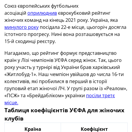
Союз європейських футбольних
асоціацій
оприлюднив
єврокубковий рейтинг
жіночих команд на кінець 2021 року. Україна, яка
минулого року
посідала 22-е місце, цьогоріч досягла
істотного прогресу. Нині вона розташовується на
15-й сходинці реєстру.
Нагадаємо, що рейтинг формує представництво
країн у Лізі чемпіонів УЄФА серед жінок. Так, цього
року участь у турнірі від України брав харківський
«Житлобуд-1». Наш чемпіон увійшов до числа 16-ти
колективів, які пробилися в перший в історії
груповий етап жіночої ЛЧ. У групі разом із «Реалом»,
«ПСЖ» та «Брейдабліком» українки
посіли третє
місце.
Таблиця коефіцієнтів УЄФА для жіночих
клубів
Країна
Коефіцієнт