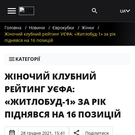
UA
Вхід для ЗМІ
Головна
Новини
Єврокубки
Жінки
Жіночий клубний рейтинг УЄФА: «Житлобуд-1» за рік
піднявся на 16 позицій
КАТЕГОРІЇ
ЖІНОЧИЙ КЛУБНИЙ
РЕЙТИНГ УЄФА:
«ЖИТЛОБУД-1» ЗА РІК
ПІДНЯВСЯ НА 16 ПОЗИЦІЙ
28 грудня 2021, 15:41
Поділитися