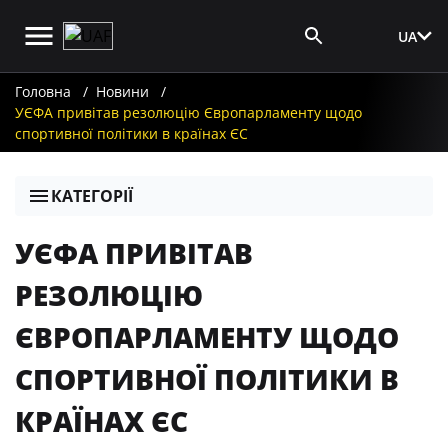
UA
Вхід для ЗМІ
Головна
Новини
УЄФА привітав резолюцію Європарламенту щодо
спортивної політики в країнах ЄС
КАТЕГОРІЇ
УЄФА ПРИВІТАВ
РЕЗОЛЮЦІЮ
ЄВРОПАРЛАМЕНТУ ЩОДО
СПОРТИВНОЇ ПОЛІТИКИ В
КРАЇНАХ ЄС