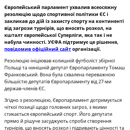
Європейський парламент ухвалив всеосяжну
резолюцію щодо спортивної політики ЄС і
закликав до дій із захисту спорту на континенті
від загрози турнірів, що вносять розкол, на
кшталт європейської Суперліги, яка так і не
набула чинності. УЄФА підтримує це рішення,
повідомив офіційний сайт
організації.
Резолюцію ініціював колишній футболіст збірної
Польщі та нинішній депутат Європарламенту Томаш
Франковський. Вона була схвалена переважною
більшістю депутатів Європарламенту від 27-ми
держав-членів ЄС.
Згідно з резолюцією, Європарламент дотримується
чіткої позиції щодо головних загроз, з якими
стикається європейський спорт. Його депутати
прямо й рішуче засуджують спроби створення
турнірів, що вносять розкол і підривають цінності та