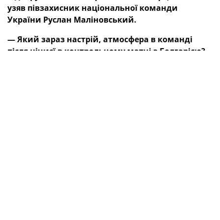
узяв півзахисник національної команди
України Руслан Маліновський.
— Який зараз настрій, атмосфера в команді
після нічиєї в контрольному матчі з Болгарією?
— Атмосфера, як завжди, чудова, тому що ми
провели непоганий поєдинок із Болгарією. Була
більш важлива загальна картина гри, але ми добре
пресингували суперників, контролювали м’яч,
атакували через фланги. Так, у тій зустрічі ми не
реалізували багато моментів, але програючи, ми
постійно атакували. Це був товариський поєдинок,
усі розуміють, що завтра буде вже офіційний матч.
— Що сталося з командою після успішної
кваліфікації на Євро й хорошого результату на
самому чемпіонаті Європи?
— Насправді ситуація непогана, перед нами стоїть