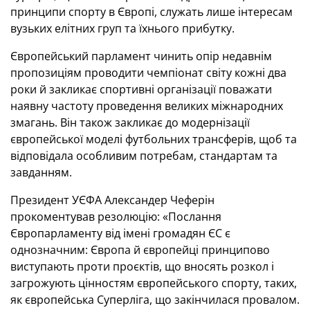
принципи спорту в Європі, служать лише інтересам
вузьких елітних груп та їхнього прибутку.
Європейський парламент чинить опір недавнім
пропозиціям проводити чемпіонат світу кожні два
роки й закликає спортивні організації поважати
наявну частоту проведення великих міжнародних
змагань. Він також закликає до модернізації
європейської моделі футбольних трансферів, щоб та
відповідала особливим потребам, стандартам та
завданням.
Президент УЄФА Александер Чеферін
прокоментував резолюцію: «Послання
Європарламенту від імені громадян ЄС є
однозначним: Європа й європейці принципово
виступають проти проєктів, що вносять розкол і
загрожують цінностям європейського спорту, таких,
як європейська Суперліга, що закінчилася провалом.