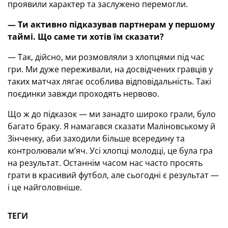
проявили характер та заслужено перемогли.
— Ти активно підказував партнерам у першому
таймі. Що саме ти хотів їм сказати?
— Так, дійсно, ми розмовляли з хлопцями під час
гри. Ми дуже переживали, на досвідчених гравців у
таких матчах лягає особлива відповідальність. Такі
поєдинки завжди проходять нервово.
Що ж до підказок — ми занадто широко грали, було
багато браку. Я намагався сказати Маліновському й
Зінченку, аби заходили більше всередину та
контролювали м’яч. Усі хлопці молодці, це була гра
на результат. Останнім часом нас часто просять
грати в красивий футбол, але сьогодні є результат —
і це найголовніше.
ТЕГИ