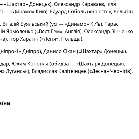
 — «Шахтар» Донецьк), Олександр Караваєв, Ілля
 — «Динамо» Київ), Едуард Соболь («Брюгге», Бельгія).
Віталій Буяльський (усі — «Динамо» Київ), Тарас
ій Ярмоленко («Вест Гем», Англія), Олександр Зінченко
), Ігор Харатін («Легія», Польща).
ніпро-1» Дніпро), Данило Сікан («Шахтар» Донецьк).
Бондар, Юхим Конопля (обидва — «Шахтар» Донецьк),
» Луганськ), Владислав Калітвінцев («Десна» Чернігів),
аїни