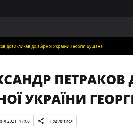
ГОЛОВНА
ПРО УАФ
ЗБІРНІ
ЧЛЕНИ УАФ
НО
ов довикликав до збірної України Георгія Бущана
КСАНДР ПЕТРАКОВ
НОЇ УКРАЇНИ ГЕОР
ня 2021, 17:00
Поділитися