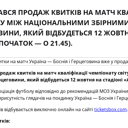
ВСЯ ПРОДАЖ КВИТКІВ НА МАТЧ КВА
КУ МІЖ НАЦІОНАЛЬНИМИ ЗБІРНИМИ У
ВИНИ, ЯКИЙ ВІДБУДЕТЬСЯ 12 ЖОВТН
ПОЧАТОК — О 21.45).
родаж квитків на матч кваліфікації чемпіонату сві
ерцеговини, який відбудеться 12 жовтня на стадіоні «
оціація футболу відповідно до рекомендацій МОЗ України 
рисутність глядачів на поєдинку Україна — Боснія і Герц
в відбувається виключно онлайн на сайті
ticketsbox.com
.
тків: