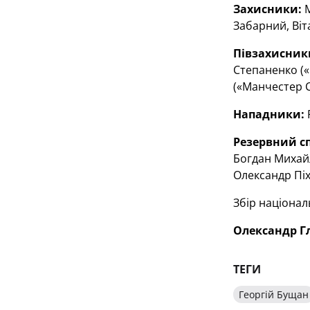
Захисники:
М
Забарний, Віт
Півзахисник
Степаненко («
(«Манчестер С
Нападники:
Р
Резервний с
Богдан Михайл
Олександр Піх
Збір націонал
Олександр Гл
ТЕГИ
Георгій Бущан