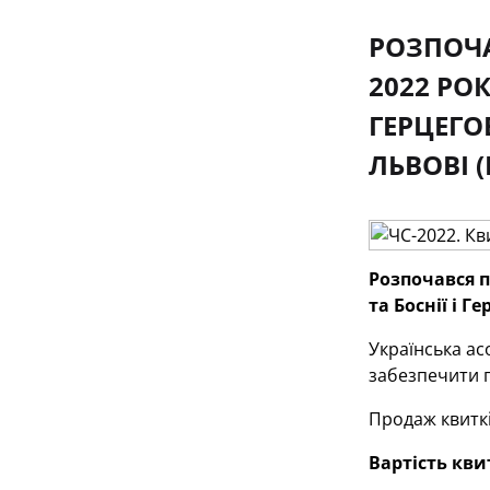
РОЗПОЧА
2022 РО
ГЕРЦЕГО
ЛЬВОВІ (
Розпочався п
та Боснії і Г
Українська ас
забезпечити п
Продаж квиткі
Вартість кви