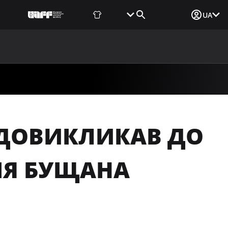
Фаншоп
Квитки
Вхід для ЗМІ
UA
ВИНИ
МЕДІА
ДОКУМЕНТИ
UAF DATA CENTER
 ДОВИКЛИКАВ ДО
ГІЯ БУЩАНА