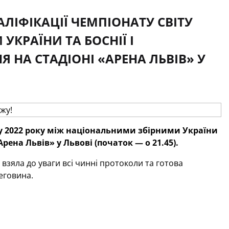
ЛІФІКАЦІЇ ЧЕМПІОНАТУ СВІТУ
КРАЇНИ ТА БОСНІЇ І
Я НА СТАДІОНІ «АРЕНА ЛЬВІВ» У
ту 2022 року між національними збірними України
Арена Львів» у Львові (початок — о 21.45).
взяла до уваги всі чинні протоколи та готова
еговина.