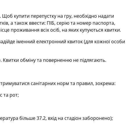
 Щоб купити перепустку на гру, необхідно надати
в, а також ввести: ПІБ, серію та номер паспорта,
сце проживання всіх осіб, на яких купуються квитки.
адійде іменний електронний квиток (для кожної особи
е. Квитки обміну та поверненню не підлягають.
 дотримуватися санітарних норм та правил, зокрема:
 та рот;
ратура більше 37.2, вхід на стадіон заборонено);