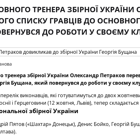
ЛОВНОГО ТРЕНЕРА ЗБІРНОЇ УКРАЇНИ 
ОГО СПИСКУ ГРАВЦІВ ДО ОСНОВНОГ
ВЕРНУВСЯ ДО РОБОТИ У СВОЄМУ К
анова
го тренера збірної України Олександр Петраков перев
ргія Бущана, який повернувся до роботи у своєму к
перелік виконавців, які готуватимуться до двох жовтневи
Боснії і Герцеговини (12 жовтня, Львів), тепер складається 
ональної збірної України
рій Пятов («Шахтар» Донецьк), Денис Бойко, Георгій Бу
лтава).