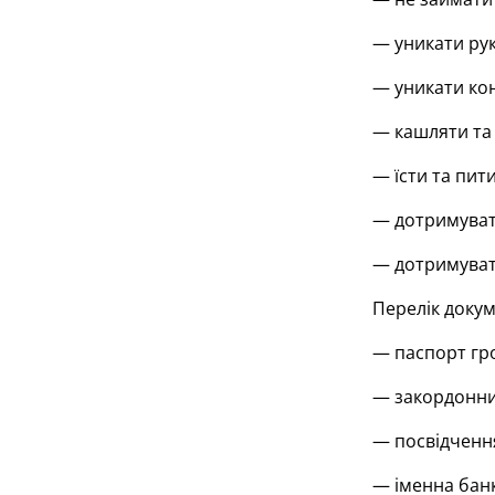
— уникати ру
— уникати кон
— кашляти та ч
— їсти та пит
— дотримуватис
— дотримувати
Перелік докум
— паспорт гро
— закордонний
— посвідчення
— іменна банк