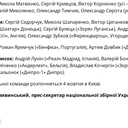
икола Матвієнко, Сергій Кривцов, Віктор Корнієнко (усі
алій Миколенко, Олександр Тимчик, Олександр Сирота (усі
и:
Сергій Сидорчук, Микола Шапаренко, Віктор Циганков, 
Шахтар» Донецьк), Сергій Булеца («Зоря» Луганськ), Андр
іті», Англія), Олександр Зубков («Ференцварош», Угорщина
оман Яремчук («Бенфіка», Португалія), Артем Довбик («Д
писок:
Андрій Лунін («Реал» Мадрид, Іспанія), Валерій 
іченко («Андерлехт», Бельгія), Владислав Кочергін («Зоря
альонок («Дніпро-1» Дніпро).
ьної команди розпочнеться 4 жовтня в Києві.
ивинський, прес-секретар національної збірної Укр