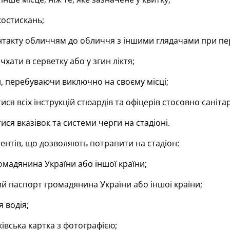
костискань;
такту обличчям до обличчя з іншими глядачами при пере
хати в серветку або у згин ліктя;
и, перебуваючи виключно на своєму місці;
я всіх інструкцій стюардів та офіцерів стосовно санітарн
ся вказівок та системи черги на стадіоні.
ентів, що дозволяють потрапити на стадіон:
мадянина України або іншої країни;
 паспорт громадянина України або іншої країни;
 водія;
івська картка з фотографією;