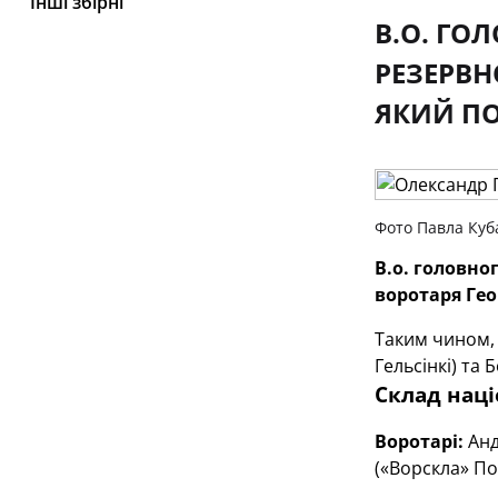
Інші збірні
В.О. ГО
РЕЗЕРВН
ЯКИЙ ПО
Фото Павла Куб
В.о. головно
воротаря Гео
Таким чином, 
Гельсінкі) та 
Склад
наці
Воротарі:
Анд
(«Ворскла» По