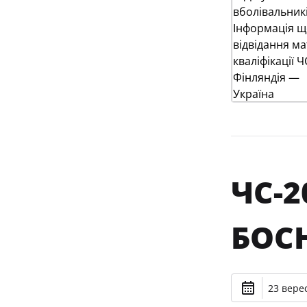
ЧС-2
БОСН
23 верес