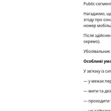
Public-сегмент
Нагадаємо, що
згоду про озн
номер мобільн
Після здійсне
окремо).
Уболівальник 
Особливі ум
У зв'язку із 
— у межах пер
— мити та дез
— проходити т
— не займати і