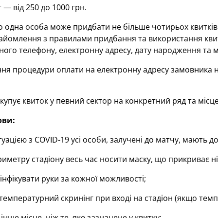
 — від 250 до 1000 грн.
 одна особа може придбати не більше чотирьох квитків.
айомлення з правилами придбання та використання квиткі
ого телефону, електронну адресу, дату народження та мі
ння процедури оплати на електронну адресу замовника н
купує квиток у певний сектор на конкретний ряд та місц
ови:
ситуацією з COVID-19 усі особи, залучені до матчу, мають
иметру стадіону весь час носити маску, що прикриває ніс
інфікувати руки за кожної можливості;
емпературний скринінг при вході на стадіон (якщо темпе
нше місце, ніж те, яке зазначене у квитку;