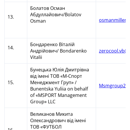
Болатов Осман
Абдуллайович/Bolatov
13.
osmanmillen
Osman
Бондаренко Віталій
14.
Андрійович/ Bondarenko
zerocool.vb@
Vitalii
Бунецька Юлія Дмитрівна
від імені ТОВ «М-Спорт
15.
Менеджмент Груп» /
Msmgroup201
Bunentska Yuliia on behalf
of «MSPORT Management
Group» LLC
Великанов Микита
Олександрович від імені
ТОВ «ФУТБОЛ
16.