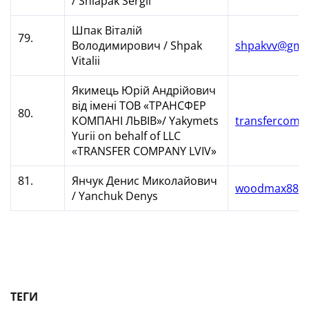
/ Shlapak Sergii
Шпак Віталій
79.
Володимирович / Shpak
shpakvv@gma
Vitalii
Якимець Юрій Андрійович
від імені ТОВ «ТРАНСФЕР
80.
КОМПАНІ ЛЬВІВ»/ Yakymets
transfercomp
Yurii on behalf of LLC
«TRANSFER COMPANY LVIV»
81.
Янчук Денис Миколайович
woodmax88@
/ Yanchuk Denys
ТЕГИ