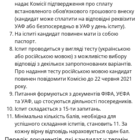
надає Комісії підтвердження про сплату
встановленого обов’язкового грошового внеску
(кандидат може сплатити на відповідні реквізити
УАФ або безпосередньо в УАФ у день іспиту).
На іспиті кандидат повинен мати із собою
паспорт.
Іспит проводиться у вигляді тесту (українською
або російською мовою) з можливістю вибору
відповіді з декількох запропонованих варіантів.
Про надання тесту російською мовою кандидат
повинен повідомити Комісію до 22 червня 2021
року.
Питання формуються з документів ФІФА, УЄФА
та УАФ, що стосуються діяльності посередників.
Іспит складається з 15-ти запитань.
Мінімальна кількість балів, необхідна для
успішного складання іспитів, становить 11. За
кожну вірну відповідь нараховується один бал.
Перелік документів, які кандидат у термін