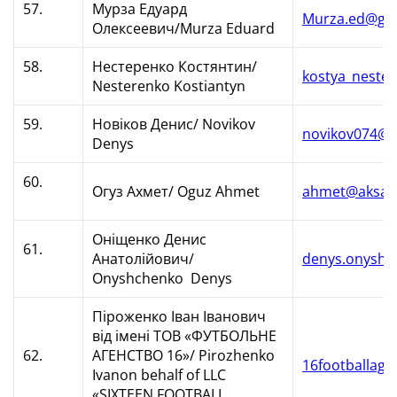
57.
Мурза Едуард
Murza.ed@gm
Олексеевич/Murza Eduard
58.
Нестеренко Костянтин/
kostya_neste
Nesterenko Kostiantyn
59.
Новіков Денис/ Novikov
novikov074@g
Denys
60.
Огуз Ахмет/ Oguz Ahmet
ahmet@aksac
Оніщенко Денис
61.
Анатолійович/
denys.onyshc
Onyshchenko Denys
Піроженко Іван Іванович
від імені ТОВ «ФУТБОЛЬНЕ
62.
АГЕНСТВО 16»/ Pirozhenko
16footballag
Ivanon behalf of LLC
«SIXTEEN FOOTBALL