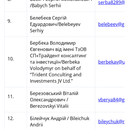
serba8289@g
/Babych Serhii
Белебеєв Сергій
9.
Едуардович/Belebeyev
belebeev@gma
Serhiy
Бербека Володимир
Євгенович від імені ТзОВ
СП«Трайдент консалтинг
10.
та інвестиції»/Berbeka
berbekav@ukr
Volodymyr on behalf of
“Trident Conculting and
Investments JV Ltd.”
Березовський Віталій
11.
Олександрович /
vberya84@gm
Berezovskyi Vitalii
12.
Білейчук Андрій / Bileichuk
bileychuk@ra
Andrii