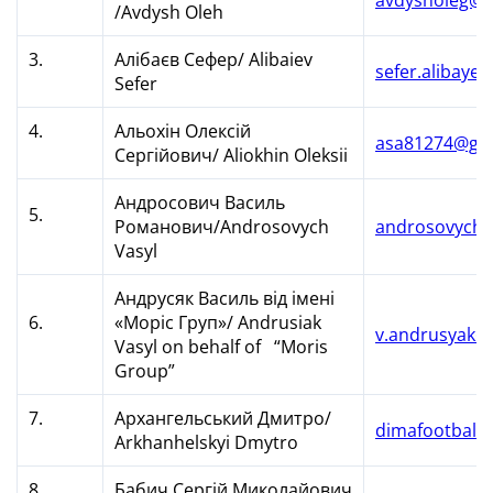
/Avdysh Oleh
3.
Алібаєв Сефер/ Alibaiev
sefer.alibaye
Sefer
4.
Альохін Олексій
asa81274@gm
Сергійович/ Aliokhin Oleksii
Андросович Василь
5.
Романович/Androsovych
androsovych.
Vasyl
Андрусяк Василь від імені
6.
«Моріс Груп»/ Andrusiak
v.andrusyak@
Vasyl on behalf of “Moris
Group”
7.
Архангельський Дмитро/
dimafootball@
Arkhanhelskyi Dmytro
8.
Бабич Сергій Миколайович