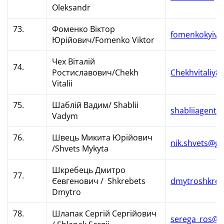
Oleksandr
73.
Фоменко Віктор
fomenkokyiv@
Юрійович/Fomenko Viktor
Чех Віталій
74.
Ростиславович/Chekh
Chekhvitaliy
Vitalii
75.
Шаблій Вадим/ Shablii
shabliiagent@
Vadym
76.
Швець Микита Юрійович
nik.shvets@g
/Shvets Mykyta
Шкребець Дмитро
77.
Єевгенович / Shkrebets
dmytroshkre
Dmytro
78.
Шлапак Сергій Сергійович
serega_ros@i