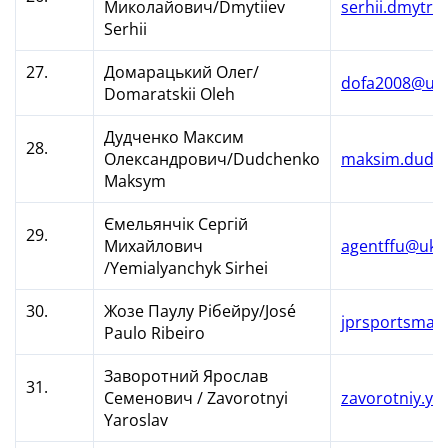
Миколайович/Dmytiiev
serhii.dmytri
Serhii
27.
Домарацький Олег/
dofa2008@ukr
Domaratskii Oleh
Дудченко Максим
28.
Олександрович/Dudchenko
maksim.dudc
Maksym
Ємельянчік Сергій
29.
Михайлович
agentffu@ukr
/Yemialyanchyk Sirhei
30.
Жозе Паулу Рібейру/José
jprsportsma
Paulo Ribeiro
Заворотний Ярослав
31.
Семенович / Zavorotnyi
zavorotniy.ya
Yaroslav