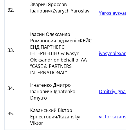
Зварич Ярослав
32.
Іванович/Zvarych Yaroslav
Yaroslavzvar
Івасин Олександр
Романович від імені «КЕЙС
ЕНД ПАРТНЕРС
33.
ІНТЕРНЕШНЛ»/ Ivasyn
ivasynalexan
Oleksandr on behalf of AA
“CASE & PARTNERS
INTERNATIONAL”
Ігнатенко Дмитро
34.
Іванович/ Ignatenko
Dmitriy.igna
Dmytro
Казанський Віктор
35.
Ернестович/Kazanskyi
victorkazans
Viktor