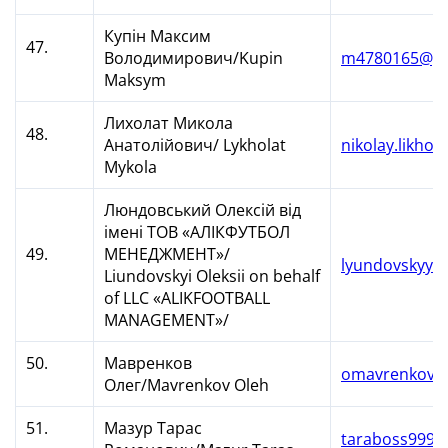
Купін Максим
47.
Володимирович/Kupin
m4780165@gm
Maksym
Лихолат Микола
48.
Анатолійович/ Lykholat
nikolay.likhol
Mykola
Люндовський Олексій від
імені ТОВ «АЛІКФУТБОЛ
49.
МЕНЕДЖМЕНТ»/
lyundovskyy@
Liundovskyi Oleksii on behalf
of LLC «ALIKFOOTBALL
MANAGEMENT»/
50.
Мавренков
omavrenkov@
Олег/Mavrenkov Oleh
51.
Мазур Тарас
taraboss999@