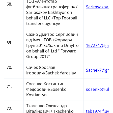
ТОВ «Агентство
68.
футбольних трансферів» /
Sarimsakov.d
Saribsakov Bakhtiyor on
behalf of LLC «Top Football
transfers agency»
Сахно Дмитро Сергійович
від імені ТОВ «Форвард
69.
Груп 2017»/Sakhno Dmytro
1672747@gma
on behalf of Ltd “ Forward
Group 2017”
70.
Сачек Ярослав
Sachek7@gma
Ігорович/Sachek Yaroslav
Сосенко Костянтин
71.
Федорович/Sosenko
sosenko@ukr.
Kostiantyn
Ткаченко Олександр
72.
Віталійович / Tkachenko
tab1974.f.u@