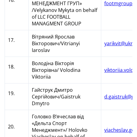
МЕНЕДЖМЕНТ ГРУП»
footmgroup@
/Velykanov Mykyta on behalf
of LLC FOOTBALL
MANAGMENT GROUP
Вітряний Ярослав
17.
Вікторович/Vitrianyi
yarikvit@ukr.n
Iaroslav
Володіна Вікторія
18.
Вікторівна/ Volodina
viktoriia.vol
Viktoriia
Гайструк Дмитро
19.
Сергійович/Gaistruk
d.gaistruk@g
Dmytro
Головко В’ячеслав від
«Дельта Спорт
20.
Менеджмент»/ Holovko
viacheslav.g
Viacheslav on behalf of