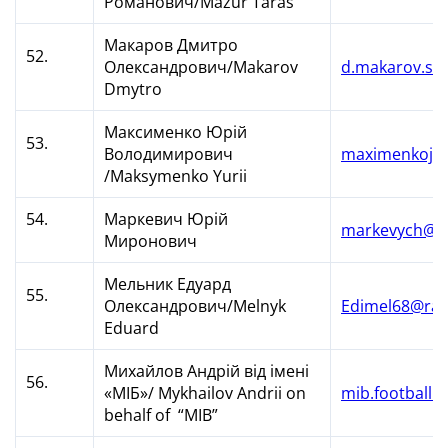
Романович/Mazur Taras
Макаров Дмитро
52.
Олександрович/Makarov
d.makarov.sp
Dmytro
Максименко Юрій
53.
Володимирович
maximenkojy
/Maksymenko Yurii
54.
Маркевич Юрій
markevych@i.
Миронович
Мельник Едуард
55.
Олександрович/Melnyk
Edimel68@ram
Eduard
Михайлов Андрій від імені
56.
«МІБ»/ Mykhailov Andrii on
mib.football.
behalf of “MIB”