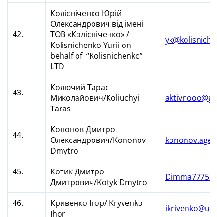
Колісніченко Юрій
Олександрович від імені
42.
ТОВ «Колісніченко» /
yk@kolisnich
Kolisnichenko Yurii on
behalf of “Kolisnichenko”
LTD
Колючий Тарас
43.
Миколайович/Koliuchyi
aktivnooo@gm
Taras
Кононов Дмитро
44.
Олександрович/Kononov
kononov.agen
Dmytro
45.
Котик Дмитро
Dimma777555
Дмитрович/Kotyk Dmytro
46.
Кривенко Ігор/ Kryvenko
ikrivenko@ukr
Ihor