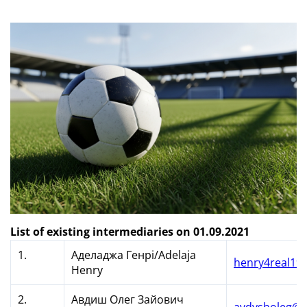
List of existing intermediaries
on 01.09.2021
1.
Аделаджа Генрі/Adelaja
henry4real1
Henry
2.
Авдиш Олег Зайович
avdysholeg@g