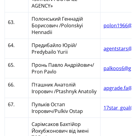
AGENCY»
Полонський Геннадій
63.
Борисович /Polonskyi
polon1966@uk
Hennadii
64.
Предибайло Юрій/
agentstars@ma
Predybailo Yurii
65.
Пронь Павло Андрійович/
palkoos6@gma
Pron Pavlo
66.
Пташник Анатолій
apgrade.fa@g
Ігорович /Ptashnyk Anatoliy
67.
Пульків Остап
17star_goal@u
Ігорович/Pulkiv Ostap
Сарімсаков Бахтійор
Йокубжонович від імені