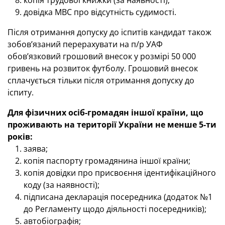
копія трудової книжки (за наявності);
довідка МВС про відсутність судимості.
Після отримання допуску до іспитів кандидат також
зобов’язаний перерахувати на п/р УАФ
обов’язковий грошовий внесок у розмірі 50 000
гривень на розвиток футболу. Грошовий внесок
сплачується тільки після отримання допуску до
іспиту.
Для фізичних осіб-громадян іншої країни, що
проживають на території України не менше 5-ти
років:
заява;
копія паспорту громадянина іншої країни;
копія довідки про присвоєння ідентифікаційного
коду (за наявності);
підписана декларація посередника (додаток №1
до Регламенту щодо діяльності посередників);
автобіографія;