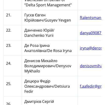
“Delta Sport Management”
21.
Гусєв Євген
ftalentsman@
Юрійович/Gusyev Yevgen
22.
Данченко Юрій/
danya090879
Danchenko Yurii
23.
Де Роза Ірина
iryna@deros
Анатоліївна/De Rosa Iryna
Денисов Михайло
24.
Володимирович/Denysov
denisovmihai
Mykhailo
Децюра Федір
25.
Олександрович/Detsiura
f.aafedir@gma
Fedir
Дмитрієв Сергій
26.