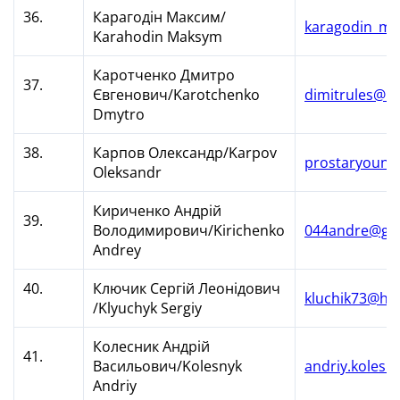
36.
Карагодін Максим/
karagodin_ma
Karahodin Maksym
Каротченко Дмитро
37.
Євгенович/Karotchenko
dimitrules@bi
Dmytro
38.
Карпов Олександр/Karpov
prostaryoung
Oleksandr
Кириченко Андрій
39.
Володимирович/Kirichenko
044andre@gm
Andrey
40.
Ключик Сергій Леонідович
kluchik73@ho
/Klyuchyk Sergiy
Колесник Андрій
41.
Васильович/Kolesnyk
andriy.koles
Andriy