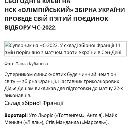
СЬОГОДНІ В КИЄВІ НА
НСК «ОЛІМПІЙСЬКИЙ» ЗБІРНА УКРАЇНИ
ПРОВЕДЕ СВІЙ П'ЯТИЙ ПОЄДИНОК
ВІДБОРУ ЧС-2022.
Фото Павла Кубанова
Суперником синьо-жовтих буде чинний чемпіон
світу — збірна Франції. Наставник трикольорових
Дідьє Дешам викликав для підготовки до матчу 22-х
виконавців.
Склад збірної Франції
Воротарі:
Уго Льоріс («Тоттенгем», Англія), Майк
Меньян («Лілль»), Стів Манданда («Марсель»).