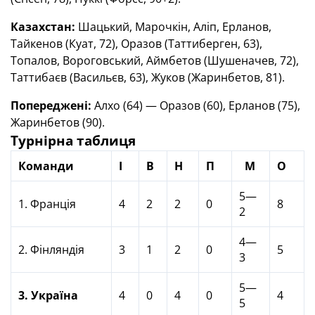
Казахстан:
Шацький, Марочкін, Аліп, Ерланов,
Тайкенов (Куат, 72), Оразов (Таттиберген, 63),
Топалов, Вороговський, Аймбетов (Шушеначев, 72),
Таттибаєв (Васильєв, 63), Жуков (
Жаринбетов, 81)
.
Попереджені:
Алхо (64)
— Оразов (60), Ерланов (75),
Жаринбетов (90).
Турнірна таблиця
Команди
І
В
Н
П
М
О
5—
1. Франція
4
2
2
0
8
2
4—
2. Фінляндія
3
1
2
0
5
3
5—
3. Україна
4
0
4
0
4
5