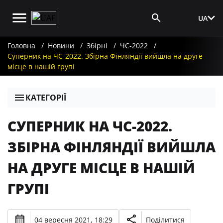
UA
Вхід для ЗМІ
Головна
Новини
Збірні
ЧС-2022
Суперник на ЧС-2022. Збірна Фінляндії вийшла на друге
місце в нашій групі
КАТЕГОРІЇ
СУПЕРНИК НА ЧС-2022.
ЗБІРНА ФІНЛЯНДІЇ ВИЙШЛА
НА ДРУГЕ МІСЦЕ В НАШІЙ
ГРУПІ
04 вересня 2021, 18:29
Поділитися