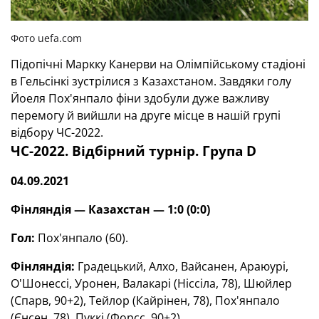
Фото uefa.com
Підопічні Маркку Канерви на Олімпійському стадіоні
в Гельсінкі зустрілися з Казахстаном. Завдяки голу
Йоеля Пох'янпало фіни здобули дуже важливу
перемогу й вийшли на друге місце в нашій групі
відбору ЧС-2022.
ЧС-2022. Відбірний турнір. Група
D
04.09.2021
Фінляндія
— Казахстан — 1
:0
(0
:0
)
Гол
:
Пох'янпало (60)
.
Фінляндія
:
Градецький, Алхо, Вайсанен, Араюурі,
О'Шонессі, Уронен, Валакарі (Ніссіла, 78), Шюйлер
(Спарв, 90+2), Тейлор (Кайрінен, 78), Пох'янпало
(Єнсен, 78), Пуккі (Форсс, 90+2)
.