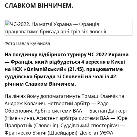
СЛАВКОМ ВІНЧИЧЕМ.
Фото Павла Кубанова
На поєдинку відбірного турніру ЧС-2022 Україна
— Франція, який відбудеться 4 вересня в Києві
на НСК «Олімпійський» (21.45), працюватиме
суддівська бригада зі Словенії на чолі із 42-
річним Славком Вінчичем.
На лініях йому допомагатимуть Томаш Кланчік та
Андреж Ковачич. Четвертий арбітр — Раде
Обренович. Арбітр системи ВАА — Бастіан Данкерт
(Німеччина). Асистент арбітра системи ВАА — Юре
Прапротнік (Словенія). Суддівський спостерігач —
Франческо Б’янчі (Швейцарія). Делегат УЄФА —