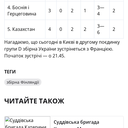
4. Боснія і
3—
3
0
2
1
2
Герцеговина
4
3—
5. Казахстан
4
0
2
2
2
6
Нагадаємо, що сьогодні в Києві в другому поєдинку
групи D збірна України зустрінеться з Францією.
Початок зустрічі — о 21.45.
ТЕГИ
збірна Фінляндії
ЧИТАЙТЕ ТАКОЖ
Суддівська бригада