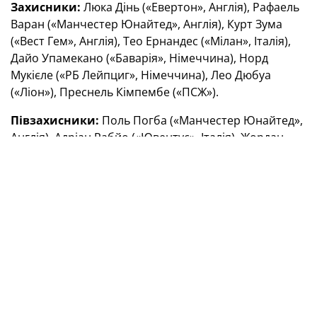
Захисники:
Люка Дінь («Евертон», Англія), Рафаель
Варан («Манчестер Юнайтед», Англія), Курт Зума
(«Вест Гем», Англія), Тео Ернандес («Мілан», Італія),
Дайо Упамекано («Баварія», Німеччина), Норд
Мукієле («РБ Лейпциг», Німеччина), Лео Дюбуа
(«Ліон»), Преснель Кімпембе («ПСЖ»).
Півзахисники:
Поль Погба («Манчестер Юнайтед»,
Англія), Адріан Рабйо («Ювентус», Італія), Жордан
Верету («Рома», Італія), Орельєн Тчуамені
(«Монако»), Матео Гендузі («Марсель»).
Нападники:
Кінгслі Коман («Баварія», Німеччина),
Антуан Грізманн, Тома Лемарр (обидва —
«Атлетико», Іспанія), Антоні Марсьяль («Манчестер
Юнайтед», Англія), Карім Бензема («Реал», Іспанія),
Мусса Діабі («Баєр», Німеччина).
Порівняно з першим поєдинком між збірними
Франції й України, що відбувся 24 березня в Сен-