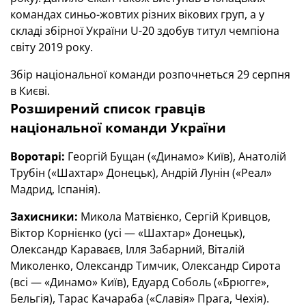
командах синьо-жовтих різних вікових груп, а у
складі збірної України U-20 здобув титул чемпіона
світу 2019 року.
Збір національної команди розпочнеться 29 серпня
в Києві.
Розширений список гравців
національної команди України
Воротарі:
Георгій Бущан («Динамо» Київ), Анатолій
Трубін («Шахтар» Донецьк), Андрій Лунін («Реал»
Мадрид, Іспанія).
Захисники:
Микола Матвієнко, Сергій Кривцов,
Віктор Корнієнко (усі — «Шахтар» Донецьк),
Олександр Караваєв, Ілля Забарний, Віталій
Миколенко, Олександр Тимчик, Олександр Сирота
(всі — «Динамо» Київ), Едуард Соболь («Брюгге»,
Бельгія), Тарас Качараба («Славія» Прага, Чехія).