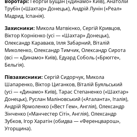
Воротарі:
Георгій Бущан («Динамо» Київ), Анатолій
Трубін («Шахтар» Донецьк), Андрій Лунін («Реал»
Мадрид, Іспанія).
Захисники:
Микола Матвієнко, Сергій Кривцов,
Віктор Корнієнко (усі — «Шахтар» Донецьк),
Олександр Караваєв, Ілля Забарний, Віталій
Миколенко, Олександр Тимчик, Олександр Сирота
(всі — «Динамо» Київ), Едуард Соболь («Брюгге»,
Бельгія).
Півзахисники:
Сергій Сидорчук, Микола
Шапаренко, Віктор Циганков, Віталій Буяльський
(усі — «Динамо» Київ), Тарас Степаненко («Шахтар»
Донецьк), Руслан Маліновський («Аталанта», Італія),
Андрій Ярмоленко («Вест Гем», Англія), Олександр
Зінченко («Манчестер Сіті», Англія), Олександр
Зубков, Ігор Харатін (обидва — «Ференцварош»,
Угорщина).