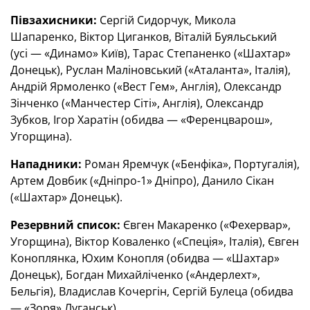
Півзахисники:
Сергій Сидорчук, Микола
Шапаренко, Віктор Циганков, Віталій Буяльський
(усі — «Динамо» Київ), Тарас Степаненко («Шахтар»
Донецьк), Руслан Маліновський («Аталанта», Італія),
Андрій Ярмоленко («Вест Гем», Англія), Олександр
Зінченко («Манчестер Сіті», Англія), Олександр
Зубков, Ігор Харатін (обидва — «Ференцварош»,
Угорщина).
Нападники:
Роман Яремчук («Бенфіка», Португалія),
Артем Довбик («Дніпро-1» Дніпро), Данило Сікан
(«Шахтар» Донецьк).
Резервний список:
Євген Макаренко («Фехервар»,
Угорщина), Віктор Коваленко («Спеція», Італія), Євген
Коноплянка, Юхим Конопля (обидва — «Шахтар»
Донецьк), Богдан Михайліченко («Андерлехт»,
Бельгія), Владислав Кочергін, Сергій Булеца (обидва
— «Зоря» Луганськ).