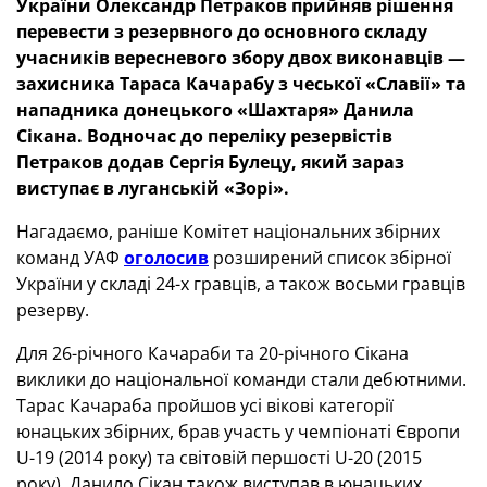
України Олександр Петраков прийняв рішення
перевести з резервного до основного складу
учасників вересневого збору двох виконавців —
захисника Тараса Качарабу з чеської «Славії» та
нападника донецького «Шахтаря» Данила
Сікана. Водночас до переліку резервістів
Петраков додав Сергія Булецу, який зараз
виступає в луганській «Зорі».
Нагадаємо, раніше Комітет національних збірних
команд УАФ
оголосив
розширений список збірної
України у складі 24-х гравців, а також восьми гравців
резерву.
Для 26-річного Качараби та 20-річного Сікана
виклики до національної команди стали дебютними.
Тарас Качараба пройшов усі вікові категорії
юнацьких збірних, брав участь у чемпіонаті Європи
U-19 (2014 року) та світовій першості U-20 (2015
року). Данило Сікан також виступав в юнацьких