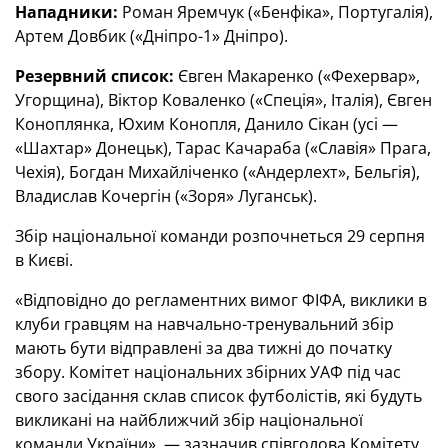
Нападники:
Роман Яремчук («Бенфіка», Португалія),
Артем Довбик («Дніпро-1» Дніпро).
Резервний список:
Євген Макаренко («Фехервар»,
Угорщина), Віктор Коваленко («Спеція», Італія), Євген
Коноплянка, Юхим Конопля, Данило Сікан (усі —
«Шахтар» Донецьк), Тарас Качараба («Славія» Прага,
Чехія), Богдан Михайліченко («Андерлехт», Бельгія),
Владислав Кочергін («Зоря» Луганськ).
Збір національної команди розпочнеться 29 серпня
в Києві.
«Відповідно до регламентних вимог ФІФА, виклики в
клуби гравцям на навчально-тренувальний збір
мають бути відправлені за два тижні до початку
збору. Комітет національних збірних УАФ під час
свого засідання склав список футболістів, які будуть
викликані на найближчий збір національної
команди України», — зазначив співголова Комітету