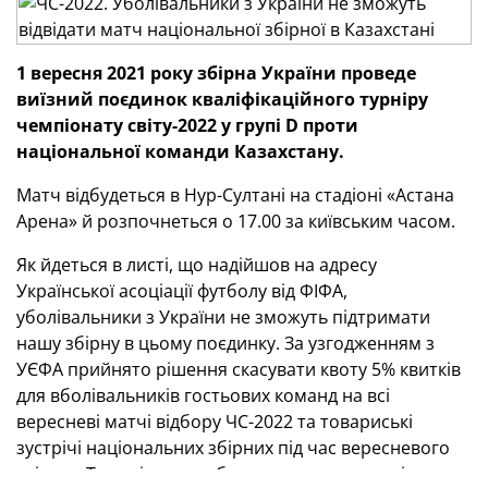
1 вересня 2021 року збірна України проведе
виїзний поєдинок кваліфікаційного турніру
чемпіонату світу-2022 у групі
D
проти
національної команди Казахстану.
Матч відбудеться в Нур-Султані на стадіоні «Астана
Арена» й розпочнеться о 17.00 за київським часом.
Як йдеться в листі, що надійшов на адресу
Української асоціації футболу від ФІФА,
уболівальники з України не зможуть підтримати
нашу збірну в цьому поєдинку. За узгодженням з
УЄФА прийнято рішення скасувати квоту 5% квитків
для вболівальників гостьових команд на всі
вересневі матчі відбору ЧС-2022 та товариські
зустрічі національних збірних під час вересневого
«вікна». Таке рішення обумовлене нещодавніми