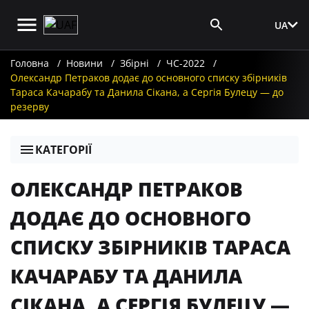
UA
Вхід для ЗМІ
Головна
Новини
Збірні
ЧС-2022
Олександр Петраков додає до основного списку збірників
Тараса Качарабу та Данила Сікана, а Сергія Булецу — до
резерву
КАТЕГОРІЇ
ОЛЕКСАНДР ПЕТРАКОВ
ДОДАЄ ДО ОСНОВНОГО
СПИСКУ ЗБІРНИКІВ ТАРАСА
КАЧАРАБУ ТА ДАНИЛА
СІКАНА, А СЕРГІЯ БУЛЕЦУ —