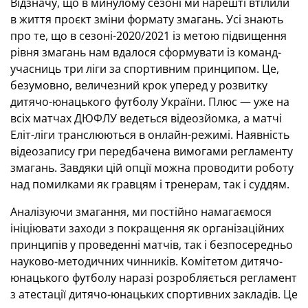
Відзначу, що в минулому сезоні ми нарешті втілили
в життя проєкт зміни формату змагань. Усі знають
про те, що в сезоні-2020/2021 із метою підвищення
рівня змагань нам вдалося сформувати із команд-
учасниць три ліги за спортивним принципом. Це,
безумовно, величезний крок уперед у розвитку
дитячо-юнацького футболу України. Плюс — уже на
всіх матчах ДЮФЛУ ведеться відеозйомка, а матчі
Еліт-ліги транслюються в онлайн-режимі. Наявність
відеозапису гри передбачена вимогами регламенту
змагань. Завдяки цій опції можна проводити роботу
над помилками як гравцям і тренерам, так і суддям.
Аналізуючи змагання, ми постійно намагаємося
ініціювати заходи з покращення як організаційних
принципів у проведенні матчів, так і безпосередньо
науково-методичних чинників. Комітетом дитячо-
юнацького футболу наразі розробляється регламент
з атестації дитячо-юнацьких спортивних закладів. Це