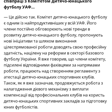
співпраці з Комітетом дитячо-юнацького
футболу УАФ…
— Це дійсно так. Комітет дитячо-юнацького футболу
є одним із найпродуктивніших у всій УАФ. Його
члени постійно обговорюють нові тренди в
розвитку дитячо-юнацького футболу, пропонують
нові ініціативи та шляхом виконання
цілеспрямованої роботи доводять свою професійну
здатність, націлену на реформи в секторі базового
футболу України. Я вже говорив, що члени комітету,
підсилені відповідними фахівцями за напрямами
роботи, працюють над створенням регламенту з
атестації дитячо-юнацьких спортивних клубів.
Також, як я вже зазначав, продовжується робота з
налагодження дієвого механізму з виплати
компенсації від професіональних клубів на користь
дитячо-юнацьких спортивних закладів за підготовку
юних футболістів.