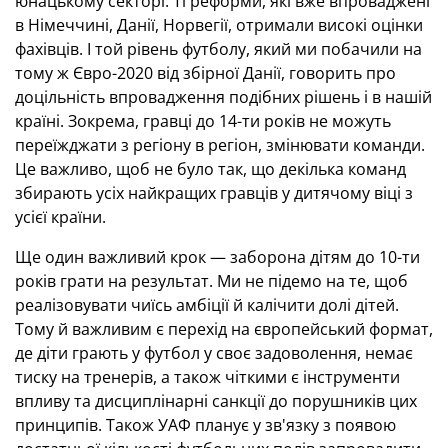
юнацькому секторі. Ті реформи, які вже впроваджені
в Німеччині, Данії, Норвегії, отримали високі оцінки
фахівців. І той рівень футболу, який ми побачили на
тому ж Євро-2020 від збірної Данії, говорить про
доцільність впровадження подібних рішень і в нашій
країні. Зокрема, гравці до 14-ти років не можуть
переїжджати з регіону в регіон, змінювати команди.
Це важливо, щоб не було так, що декілька команд
збирають усіх найкращих гравців у дитячому віці з
усієї країни.
Ще один важливий крок — заборона дітям до 10-ти
років грати на результат. Ми не підемо на те, щоб
реалізовувати чиїсь амбіції й калічити долі дітей.
Тому й важливим є перехід на європейський формат,
де діти грають у футбол у своє задоволення, немає
тиску на тренерів, а також чіткими є інструменти
впливу та дисциплінарні санкції до порушників цих
принципів. Також УАФ планує у зв'язку з появою