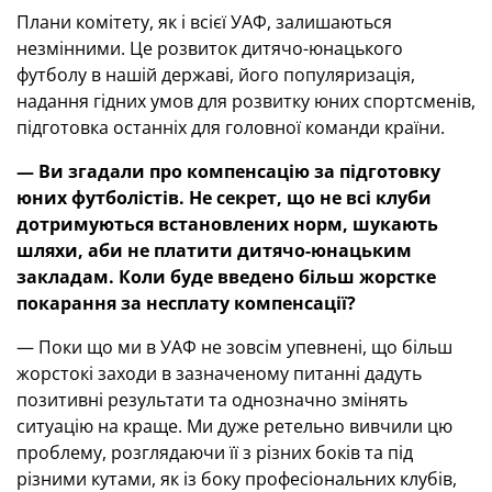
Плани комітету, як і всієї УАФ, залишаються
незмінними. Це розвиток дитячо-юнацького
футболу в нашій державі, його популяризація,
надання гідних умов для розвитку юних спортсменів,
підготовка останніх для головної команди країни.
— Ви згадали про компенсацію за підготовку
юних футболістів. Не секрет, що не всі клуби
дотримуються встановлених норм, шукають
шляхи, аби не платити дитячо-юнацьким
закладам. Коли буде введено більш жорстке
покарання за несплату компенсації?
— Поки що ми в УАФ не зовсім упевнені, що більш
жорстокі заходи в зазначеному питанні дадуть
позитивні результати та однозначно змінять
ситуацію на краще. Ми дуже ретельно вивчили цю
проблему, розглядаючи її з різних боків та під
різними кутами, як із боку професіональних клубів,