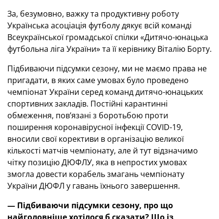
За, безумовно, важку та продуктивну роботу
Українська асоціація футболу дякує всій команді
Всеукраїнської громадської спілки «Дитячо-юнацька
футбольна ліга України» та її керівнику Віталію Борту.
Підбиваючи підсумки сезону, ми не маємо права не
пригадати, в яких саме умовах було проведено
чемпіонат України серед команд дитячо-юнацьких
спортивних закладів. Постійні карантинні
обмеження, пов’язані з боротьбою проти
поширення коронавірусної інфекції COVID-19,
вносили свої корективи в організацію великої
кількості матчів чемпіонату, але й тут відзначимо
чітку позицію ДЮФЛУ, яка в непростих умовах
змогла довести корабель змагань чемпіонату
України ДЮФЛ у гавань їхнього завершення.
— Підбиваючи підсумки сезону, про що
найголовніше хотілося б сказати? Що із