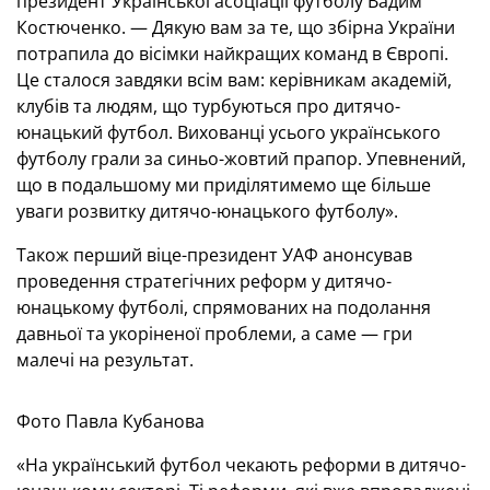
президент Української асоціації футболу Вадим
Костюченко. — Дякую вам за те, що збірна України
потрапила до вісімки найкращих команд в Європі.
Це сталося завдяки всім вам: керівникам академій,
клубів та людям, що турбуються про дитячо-
юнацький футбол. Вихованці усього українського
футболу грали за синьо-жовтий прапор. Упевнений,
що в подальшому ми приділятимемо ще більше
уваги розвитку дитячо-юнацького футболу».
Також перший віце-президент УАФ анонсував
проведення стратегічних реформ у дитячо-
юнацькому футболі, спрямованих на подолання
давньої та укоріненої проблеми, а саме — гри
малечі на результат.
Фото Павла Кубанова
«На український футбол чекають реформи в дитячо-