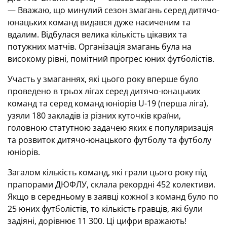
— Вважаю, що минулий сезон змагань серед дитячо-
юнацьких команд видався дуже насиченим та
вдалим. Відбулася велика кількість цікавих та
потужних матчів. Організація змагань була на
високому рівні, помітний прогрес юних футболістів.
Участь у змаганнях, які цього року вперше було
проведено в трьох лігах серед дитячо-юнацьких
команд та серед команд юніорів U-19 (перша ліга),
узяли 180 закладів із різних куточків країни,
головною статутною задачею яких є популяризація
та розвиток дитячо-юнацького футболу та футболу
юніорів.
Загалом кількість команд, які грали цього року під
прапорами ДЮФЛУ, склала рекордні 452 колективи.
Якщо в середньому в заявці кожної з команд було по
25 юних футболістів, то кількість гравців, які були
задіяні, дорівнює 11 300. Ці цифри вражають!