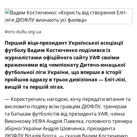
Фото duflu.org.ua
Перший віце-президент Української асоціації
футболу Вадим Костюченко поділився із
журналістами офіційного сайту УАФ своїми
враженнями від чемпіонату Дитячо-юнацької
футбольної ліги України, що вперше в історії
пройшов одразу в трьох дивізіонах — Еліт-лізі,
вищій та першій лігах.
— Користуючись нагодою, хочу передати вітання та
висловити подяку всім гравцям ДЮФЛУ, тренерам
та батькам футболістів від президента УАФ, члена
Виконкому УЄФА Андрія Павелка, головного тренера
збірної України Андрія Шевченка, президента
ДЮФЛУ Віталія Борта, — сказав Вадим Костюченко.