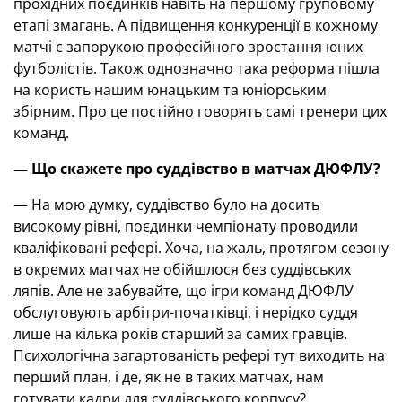
прохідних поєдинків навіть на першому груповому
етапі змагань. А підвищення конкуренції в кожному
матчі є запорукою професійного зростання юних
футболістів. Також однозначно така реформа пішла
на користь нашим юнацьким та юніорським
збірним. Про це постійно говорять самі тренери цих
команд.
— Що скажете про суддівство в матчах ДЮФЛУ?
— На мою думку, суддівство було на досить
високому рівні, поєдинки чемпіонату проводили
кваліфіковані рефері. Хоча, на жаль, протягом сезону
в окремих матчах не обійшлося без суддівських
ляпів. Але не забувайте, що ігри команд ДЮФЛУ
обслуговують арбітри-початківці, і нерідко суддя
лише на кілька років старший за самих гравців.
Психологічна загартованість рефері тут виходить на
перший план, і де, як не в таких матчах, нам
готувати кадри для суддівського корпусу?