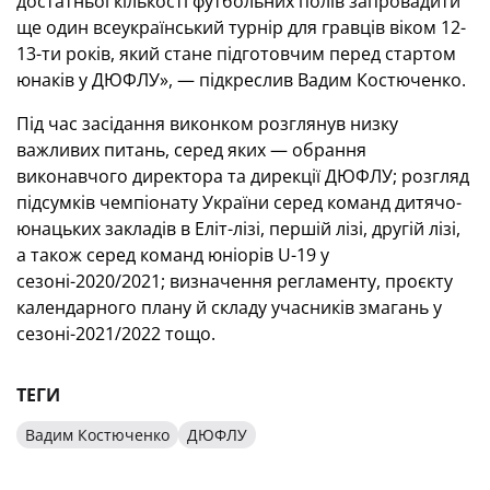
достатньої кількості футбольних полів запровадити
ще один всеукраїнський турнір для гравців віком 12-
13-ти років, який стане підготовчим перед стартом
юнаків у ДЮФЛУ», — підкреслив Вадим Костюченко.
Під час засідання виконком розглянув низку
важливих питань, серед яких — обрання
виконавчого директора та дирекції ДЮФЛУ; розгляд
підсумків чемпіонату України серед команд дитячо-
юнацьких закладів в Еліт-лізі, першій лізі, другій лізі,
а також серед команд юніорів U-19 у
сезоні-2020/2021; визначення регламенту, проєкту
календарного плану й складу учасників змагань у
сезоні-2021/2022 тощо.
ТЕГИ
Вадим Костюченко
ДЮФЛУ