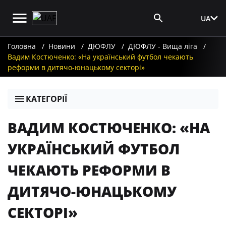
UA
Вхід для ЗМІ
Головна
Новини
ДЮФЛУ
ДЮФЛУ - Вища ліга
Вадим Костюченко: «На український футбол чекають
реформи в дитячо-юнацькому секторі»
КАТЕГОРІЇ
ВАДИМ КОСТЮЧЕНКО: «НА
УКРАЇНСЬКИЙ ФУТБОЛ
ЧЕКАЮТЬ РЕФОРМИ В
ДИТЯЧО-ЮНАЦЬКОМУ
СЕКТОРІ»