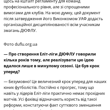
щось на кшталт регламенту для команд
професіонального рівня, але зі спрощеними
вимогами для клубів. На мою думку, цей документ
після затвердження його Виконкомом УАФ додасть
організаційної дисциплінованості всім учасникам
змагань ДЮФЛУ.
Фото duflu.org.ua
— Про створення Еліт-ліги ДЮФЛУ говорили
кілька років тому, але реалізувати цю ідею
вдалося лише в минулому сезоні. Це був крок
уперед?
— Безумовно! Це величезний крок уперед для наших
юних футболістів. Постійно є прогрес, тому що
навіть у лідерів Еліт-ліги практично немає прохідних
матчів. Усі фахівці відзначають користь від такої
реформи, констатуючи факт суттєвого зменшення