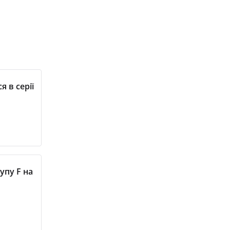
я в серії
упу F на