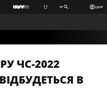
Фаншоп
Квитки
Вхід для ЗМІ
UA
ВИНИ
МЕДІА
ДОКУМЕНТИ
UAF DATA CENTER
РУ ЧС-2022
ВІДБУДЕТЬСЯ В