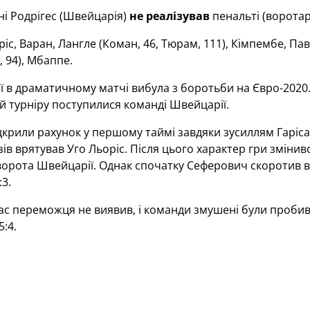
ні Родрігес (Швейцарія)
не реалізував
пенальті (воротар
іс, Варан, Лангле (Коман, 46, Тюрам, 111), Кімпембе, Пава
, 94), Мбаппе.
ї в драматичному матчі вибула з боротьби на Євро-2020. 
й турніру поступилися команді Швейцарії.
крили рахунок у першому таймі завдяки зусиллям Гаріса
ів врятував Уго Льоріс. Після цього характер гри змінив
 ворота Швейцарії. Однак спочатку Сеферович скоротив в
3.
с переможця не виявив, і команди змушені були пробива
:4.