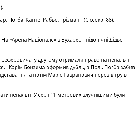
).
р, Погба, Канте, Рабьо, Грізманн (Сіссоко, 88),
На «Арена Націонале» в Бухаресті підопічні Дідьє
 Сеферовича, у другому отримали право на пенальті,
ся, і Карім Бензема оформив дубль, а Поль Погба забив
ідставання, а потім Маріо Гавранович перевів гру в
ти пенальті. У серії 11-метрових влучнішими були