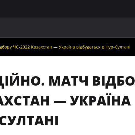
ГОЛОВНА
ПРО УАФ
ЗБІРНІ
ЧЛЕНИ УАФ
НО
дбору ЧС-2022 Казахстан — Україна відбудеться в Нур-Султані
ІЙНО. МАТЧ ВІДБО
ХСТАН — УКРАЇНА 
СУЛТАНІ