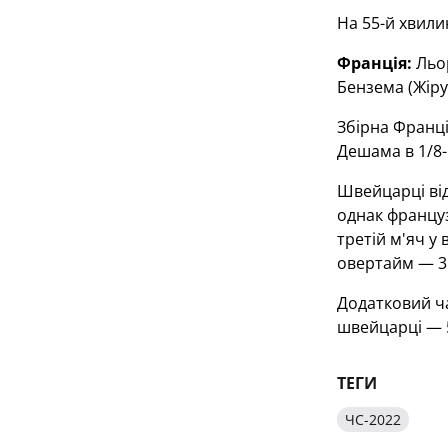
На 55-й хвили
Франція:
Льор
Бензема (Жіру
Збірна Франці
Дешама в 1/8-
Швейцарці від
однак француз
третій м'яч у
овертайм — 3:
Додатковий ча
швейцарці — 5
ТЕГИ
ЧС-2022