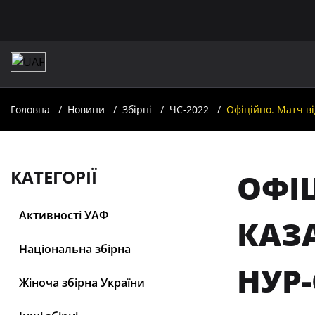
Головна
Новини
Збірні
ЧС-2022
Офіційно. Матч ві
КАТЕГОРІЇ
ОФІЦ
Активності УАФ
КАЗА
Національна збірна
НУР-
Жіноча збірна України