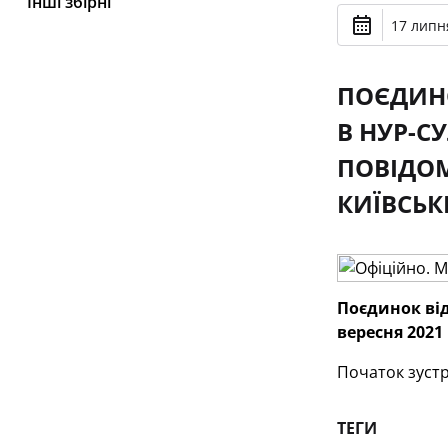
Інші збірні
17 липня
ПОЄДИНО
В НУР-СУ
ПОВІДОМ
КИЇВСЬК
Поєдинок від
вересня 2021
Початок зустр
ТЕГИ