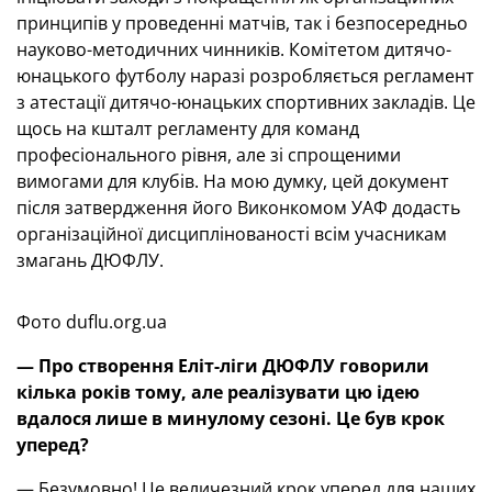
принципів у проведенні матчів, так і безпосередньо
науково-методичних чинників. Комітетом дитячо-
юнацького футболу наразі розробляється регламент
з атестації дитячо-юнацьких спортивних закладів. Це
щось на кшталт регламенту для команд
професіонального рівня, але зі спрощеними
вимогами для клубів. На мою думку, цей документ
після затвердження його Виконкомом УАФ додасть
організаційної дисциплінованості всім учасникам
змагань ДЮФЛУ.
Фото duflu.org.ua
— Про створення Еліт-ліги ДЮФЛУ говорили
кілька років тому, але реалізувати цю ідею
вдалося лише в минулому сезоні. Це був крок
уперед?
— Безумовно! Це величезний крок уперед для наших