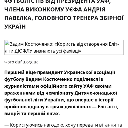
ФУТБОЛІСТІВ ВІД ПРЕЗИДЕНТА УАФ,
ЧЛЕНА ВИКОНКОМУ УЄФА АНДРІЯ
ПАВЕЛКА, ГОЛОВНОГО ТРЕНЕРА ЗБІРНОЇ
УКРАЇН
Фото duflu.org.ua
Перший віце-президент Української асоціації
футболу Вадим Костюченко поділився із
журналістами офіційного сайту УАФ своїми
враженнями від чемпіонату Дитячо-юнацької
футбольної ліги України, що вперше в історії
пройшов одразу в трьох дивізіонах — Еліт-лізі,
вищій та першій лігах.
— Користуючись нагодою, хочу передати вітання та