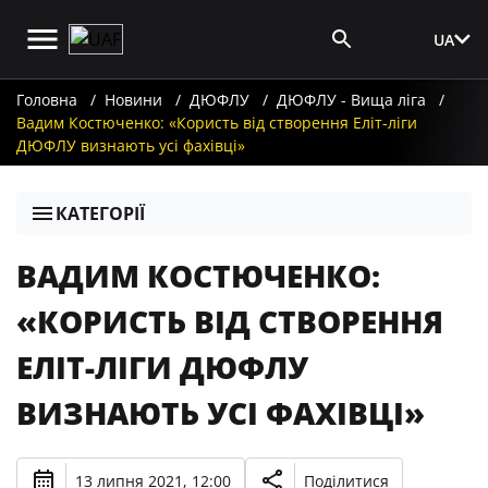
UA
Вхід для ЗМІ
Головна
Новини
ДЮФЛУ
ДЮФЛУ - Вища ліга
Вадим Костюченко: «Користь від створення Еліт-ліги
ДЮФЛУ визнають усі фахівці»
КАТЕГОРІЇ
ВАДИМ КОСТЮЧЕНКО:
«КОРИСТЬ ВІД СТВОРЕННЯ
ЕЛІТ-ЛІГИ ДЮФЛУ
ВИЗНАЮТЬ УСІ ФАХІВЦІ»
13 липня 2021, 12:00
Поділитися