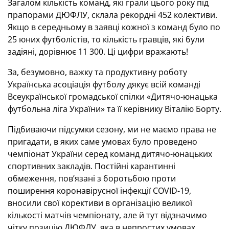
Загалом кількість команд, які грали цього року під
прапорами ДЮФЛУ, склала рекордні 452 колективи.
Якщо в середньому в заявці кожної з команд було по
25 юних футболістів, то кількість гравців, які були
задіяні, дорівнює 11 300. Ці цифри вражають!
За, безумовно, важку та продуктивну роботу
Українська асоціація футболу дякує всій команді
Всеукраїнської громадської спілки «Дитячо-юнацька
футбольна ліга України» та її керівнику Віталію Борту.
Підбиваючи підсумки сезону, ми не маємо права не
пригадати, в яких саме умовах було проведено
чемпіонат України серед команд дитячо-юнацьких
спортивних закладів. Постійні карантинні
обмеження, пов’язані з боротьбою проти
поширення коронавірусної інфекції COVID-19,
вносили свої корективи в організацію великої
кількості матчів чемпіонату, але й тут відзначимо
чітку позицію ДЮФЛУ, яка в непростих умовах