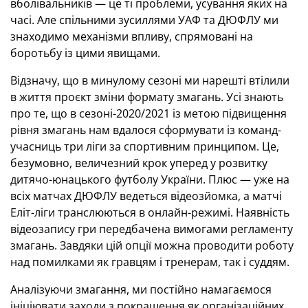
вболівальників — це ті проблеми, усування яких на
часі. Але спільними зусиллями УАФ та ДЮФЛУ ми
знаходимо механізми впливу, спрямовані на
боротьбу із цими явищами.
Відзначу, що в минулому сезоні ми нарешті втілили
в життя проєкт зміни формату змагань. Усі знають
про те, що в сезоні-2020/2021 із метою підвищення
рівня змагань нам вдалося сформувати із команд-
учасниць три ліги за спортивним принципом. Це,
безумовно, величезний крок уперед у розвитку
дитячо-юнацького футболу України. Плюс — уже на
всіх матчах ДЮФЛУ ведеться відеозйомка, а матчі
Еліт-ліги транслюються в онлайн-режимі. Наявність
відеозапису гри передбачена вимогами регламенту
змагань. Завдяки цій опції можна проводити роботу
над помилками як гравцям і тренерам, так і суддям.
Аналізуючи змагання, ми постійно намагаємося
ініціювати заходи з покращення як організаційних