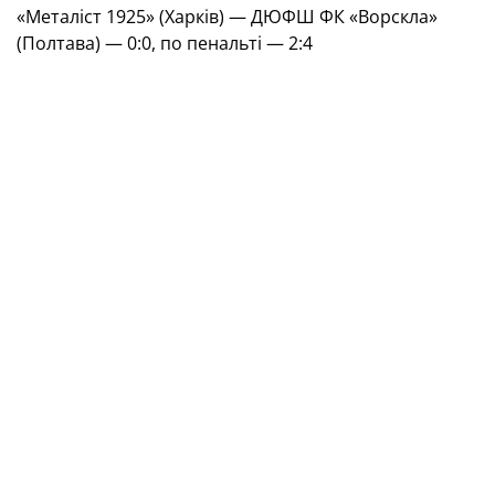
«Металіст 1925» (Харків) — ДЮФШ ФК «Ворскла»
(Полтава) — 0:0, по пенальті — 2:4
Матч за 3-є місце
15.06.2021
ФА «Арсенал» (Київ) — «Металіст 1925» (Харків) —
2:2, по пенальті — 2:4
Фінал
16.06.2021
ДЮФШ ФК «Ворскла» (Полтава) — «Локомотив»
(Київ) — 1:1, по пенальті — 5:6
ТЕГИ
ДЮФЛУ