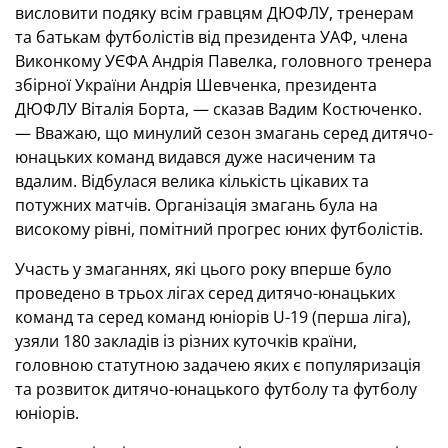
висловити подяку всім гравцям ДЮФЛУ, тренерам
та батькам футболістів від президента УАФ, члена
Виконкому УЄФА Андрія Павелка, головного тренера
збірної України Андрія Шевченка, президента
ДЮФЛУ Віталія Борта, — сказав Вадим Костюченко.
— Вважаю, що минулий сезон змагань серед дитячо-
юнацьких команд видався дуже насиченим та
вдалим. Відбулася велика кількість цікавих та
потужних матчів. Організація змагань була на
високому рівні, помітний прогрес юних футболістів.
Участь у змаганнях, які цього року вперше було
проведено в трьох лігах серед дитячо-юнацьких
команд та серед команд юніорів U-19 (перша ліга),
узяли 180 закладів із різних куточків країни,
головною статутною задачею яких є популяризація
та розвиток дитячо-юнацького футболу та футболу
юніорів.