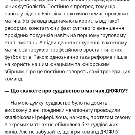
юних футболістів. Постійно є прогрес, тому що
навіть у лідерів Еліт-ліги практично немає прохідних
матчів. Усі фахівці відзначають користь від такої
реформи, констатуючи факт суттєвого зменшення
прохідних поєдинків навіть на першому груповому
етапі змагань. А підвищення конкуренції в кожному
матчі є запорукою професійного зростання юних
футболістів. Також однозначно така реформа пішла
на користь нашим юнацьким та юніорським
збірним. Про це постійно говорять самі тренери цих
команд.
— Що скажете про суддівство в матчах ДЮФЛУ?
— На мою думку, суддівство було на досить
високому рівні, поєдинки чемпіонату проводили
кваліфіковані рефері. Хоча, на жаль, протягом сезону
в окремих матчах не обійшлося без суддівських
ляпів. Але не забувайте, що ігри команд ДЮФЛУ