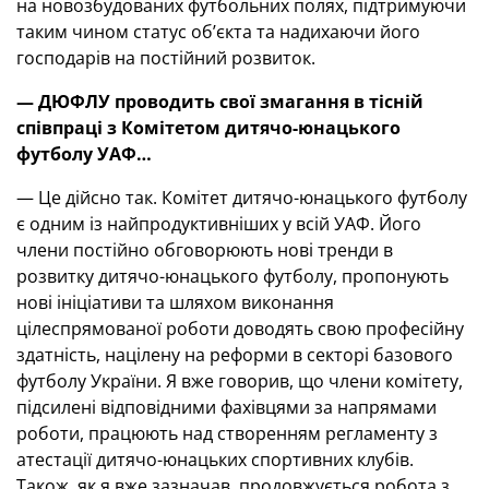
на новозбудованих футбольних полях, підтримуючи
таким чином статус об’єкта та надихаючи його
господарів на постійний розвиток.
— ДЮФЛУ проводить свої змагання в тісній
співпраці з Комітетом дитячо-юнацького
футболу УАФ…
— Це дійсно так. Комітет дитячо-юнацького футболу
є одним із найпродуктивніших у всій УАФ. Його
члени постійно обговорюють нові тренди в
розвитку дитячо-юнацького футболу, пропонують
нові ініціативи та шляхом виконання
цілеспрямованої роботи доводять свою професійну
здатність, націлену на реформи в секторі базового
футболу України. Я вже говорив, що члени комітету,
підсилені відповідними фахівцями за напрямами
роботи, працюють над створенням регламенту з
атестації дитячо-юнацьких спортивних клубів.
Також, як я вже зазначав, продовжується робота з