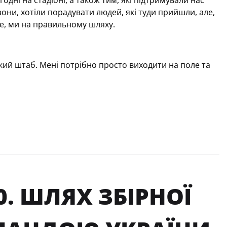
дні на стадіоні, а також тим, які підтримували нас
зони, хотіли порадувати людей, які туди прийшли, але,
же, ми на правильному шляху.
кий штаб. Мені потрібно просто виходити на поле та
0. ШЛЯХ ЗБІРНОЇ