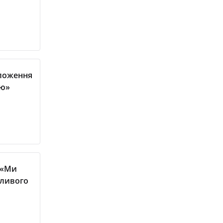
оложення
ою»
: «Ми
пливого