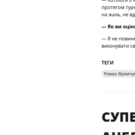
— Хотілося б 
протягом турн
на жаль, не в
— Як ви оцін
— Я не повине
виконувати с
ТЕГИ
Роман Яремчу
СУПЕ