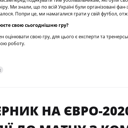
насамперед подякувати тим уболівальникам, які були сього
іру. Ми знали, що по всій Україні були організовані фан-
далося. Попри це, ми намагалися грати у свій футбол, от
юєте свою сьогоднішню гру?
н оцінювати свою гру, для цього є експерти та тренерсь
вою роботу.
к
РНИК НА ЄВРО-202