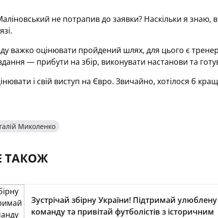
аліновський не потрапив до заявки? Наскільки я знаю, ві
язі.
ду важко оцінювати пройдений шлях, для цього є тренер
вдання — прибути на збір, виконувати настанови та готув
цінювати і свій виступ на Євро. Звичайно, хотілося б кр
талій Миколенко
Е ТАКОЖ
Зустрічай збірну України! Підтримай улюблену
команду та привітай футболістів з історичним