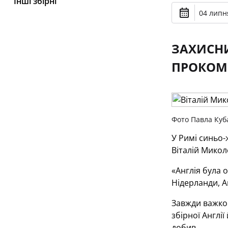
Інші збірні
04 липня
ЗАХИСНИ
ПРОКОМЕ
Фото Павла Куб
У Римі синьо-
Віталій Микол
«Англія була 
Нідерланди, А
Завжди важко 
збірної Англії
добив.