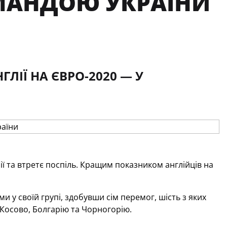
ОМАНДОЮ УКРАЇНИ
ЛІЇ НА ЄВРО-2020 — У
ії та втретє поспіль. Кращим показником англійців на
и у своїй групі, здобувши сім перемог, шість з яких
 Косово, Болгарію та Чорногорію.