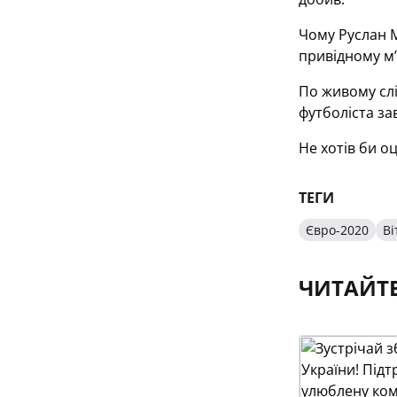
Чому Руслан М
привідному м’
По живому слі
футболіста за
Не хотів би о
ТЕГИ
Євро-2020
Ві
ЧИТАЙТ