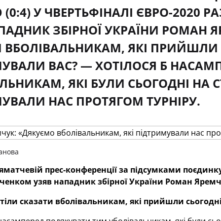
 (0:4) У ЧВЕРТЬФІНАЛІ ЄВРО-2020
ПАДНИК ЗБІРНОЇ УКРАЇНИ РОМАН Я
 ВБОЛІВАЛЬНИКАМ, ЯКІ ПРИЙШЛИ 
УВАЛИ ВАС? — ХОТІЛОСЯ Б НАСАМ
ЛЬНИКАМ, ЯКІ БУЛИ СЬОГОДНІ НА СТ
УВАЛИ НАС ПРОТЯГОМ ТУРНІРУ.
анова
ляматчевій прес-конференції за підсумками поєдинку 
ченком узяв нападник збірної України Роман Яремч
тіли сказати вболівальникам, які прийшли сьогодні