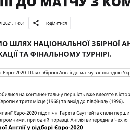
ЛІЇ ДО МАТЧУ З К
 2021, 14:01
Поділитися
О ШЛЯХ НАЦІОНАЛЬНОЇ ЗБІРНОЇ АНГ
КАЦІЇ ТА ФІНАЛЬНОМУ ТУРНІРІ.
обилися на континентальну першість вже вдесяте в істор
ропи є третє місце (1968) та вихід до півфіналу (1996).
ампанії Євро-2020 підопічні Гарета Саутгейта стали першим
громними, при одній поразці. Англія випередила Чехію,
ної
Англії
у відборі Євро-2020