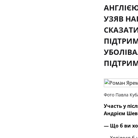
АНГЛІЄЮ
УЗЯВ НА
СКАЗАТИ
ПІДТРИМ
УБОЛІВА
ПІДТРИМ
Фото Павла Куб
Участь у піс
Андрієм Шев
— Що б ви хо