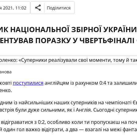
 2021, 11:02
Поділитися
К НАЦІОНАЛЬНОЇ ЗБІРНОЇ УКРАЇН
НТУВАВ ПОРАЗКУ У ЧВЕРТЬФІНАЛІ ЄВ
анова
жовті
поступилися
англійцям із рахунком 0:4 та залишил
енко.
одним із найсильніших наших суперників на чемпіонаті Єв
встрія були дуже сильними, як і Англія. Сьогодні суперни
відіграватися з 0:2, особливо коли ти пропускаєш на поч
 й один гол важко відіграти, а два — взагалі на межі фант