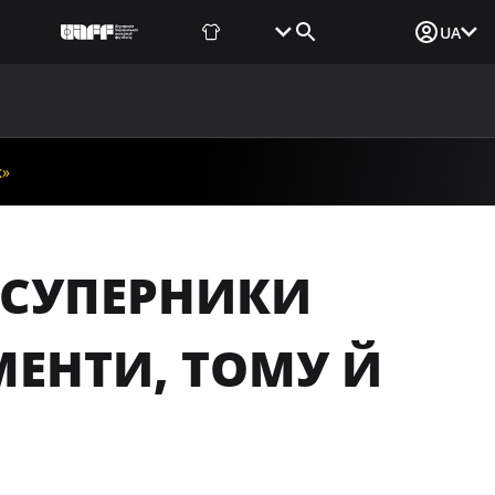
Фаншоп
Квитки
Вхід для ЗМІ
UA
ВИНИ
МЕДІА
ДОКУМЕНТИ
UAF DATA CENTER
к»
«СУПЕРНИКИ
МЕНТИ, ТОМУ Й