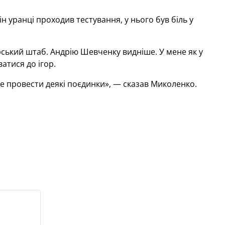
н уранці проходив тестування, у нього був біль у
ський штаб. Андрію Шевченку видніше. У мене як у
атися до ігор.
аще провести деякі поєдинки», — сказав Миколенко.