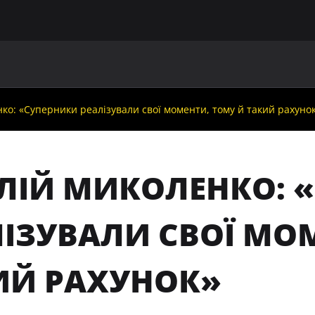
ГОЛОВНА
ПРО УАФ
ЗБІРНІ
ЧЛЕНИ УАФ
НО
ко: «Суперники реалізували свої моменти, тому й такий рахуно
АЛІЙ МИКОЛЕНКО: 
ЛІЗУВАЛИ СВОЇ МО
ИЙ РАХУНОК»