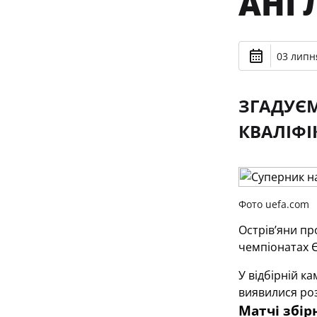
АНГ
03 липня
ЗГАДУЄМ
КВАЛІФІ
Фото uefa.com
Острів’яни пр
чемпіонатах Єв
У відбірній к
виявилися роз
Матчі збір