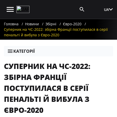
UA
Вхід для ЗМІ
Головна
Новини
Збірні
Євро-2020
Суперник на ЧС-2022: збірна Франції поступилася в серії
пенальті й вибула з Євро-2020
КАТЕГОРІЇ
СУПЕРНИК НА ЧС-2022:
ЗБІРНА ФРАНЦІЇ
ПОСТУПИЛАСЯ В СЕРІЇ
ПЕНАЛЬТІ Й ВИБУЛА З
ЄВРО-2020