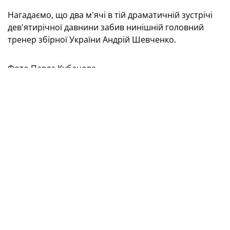
Нагадаємо, що два м'ячі в тій драматичній зустрічі
дев'ятирічної давнини забив нинішній головний
тренер збірної України Андрій Шевченко.
Фото Павла Кубанова
Євро-2012. Груповий етап
Група D
1 тур
Україна — Швеція — 2:1 (0:0)
Голи:
Шевченко (55, 62) — Ібрагімович (52).
Україна:
Пятов, Селін, Хачеріді, Тимощук, Шевченко
(Мілевський, 81), Гусєв, Воронін (Ротань, 85),
Ярмоленко, Михалик, Назаренко, Коноплянка
(Девич, 90).