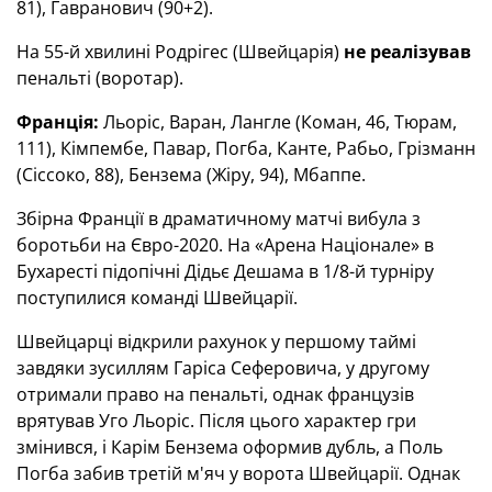
81), Гавранович (90+2).
На 55-й хвилині Родрігес (Швейцарія)
не реалізував
пенальті (воротар).
Франція:
Льоріс, Варан, Лангле (Коман, 46, Тюрам,
111), Кімпембе, Павар, Погба, Канте, Рабьо, Грізманн
(Сіссоко, 88), Бензема (Жіру, 94), Мбаппе.
Збірна Франції в драматичному матчі вибула з
боротьби на Євро-2020. На «Арена Націонале» в
Бухаресті підопічні Дідьє Дешама в 1/8-й турніру
поступилися команді Швейцарії.
Швейцарці відкрили рахунок у першому таймі
завдяки зусиллям Гаріса Сеферовича, у другому
отримали право на пенальті, однак французів
врятував Уго Льоріс. Після цього характер гри
змінився, і Карім Бензема оформив дубль, а Поль
Погба забив третій м'яч у ворота Швейцарії. Однак