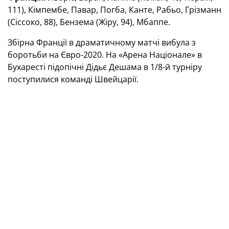
111), Кімпембе, Павар, Погба, Канте, Рабьо, Грізманн
(Сіссоко, 88), Бензема (Жіру, 94), Мбаппе.
Збірна Франції в драматичному матчі вибула з
боротьби на Євро-2020. На «Арена Націонале» в
Бухаресті підопічні Дідьє Дешама в 1/8-й турніру
поступилися команді Швейцарії.
Швейцарці відкрили рахунок у першому таймі
завдяки зусиллям Гаріса Сеферовича, у другому
отримали право на пенальті, однак французів
врятував Уго Льоріс. Після цього характер гри
змінився, і Карім Бензема оформив дубль, а Поль
Погба забив третій м'яч у ворота Швейцарії. Однак
спочатку Сеферович скоротив відставання, а потім
Маріо Гавранович перевів гру в овертайм — 3:3.
Додатковий час переможця не виявив, і команди
змушені були пробивати пенальті. У серії 11-