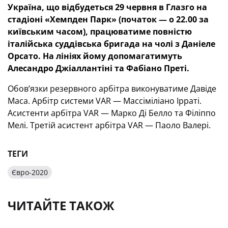
Україна, що відбудеться 29 червня в Глазго на
стадіоні «Хемпден Парк» (початок — о 22.00 за
київським часом), працюватиме повністю
італійська суддівська бригада на чолі з Даніеле
Орсато. На лініях йому допомагатимуть
Алесандро Джіаллантіні та Фабіано Преті.
Обов’язки резервного арбітра виконуватиме Давіде
Маса. Арбітр системи VAR — Массіміліано Ірраті.
Асистенти арбітра VAR — Марко Ді Белло та Філіппо
Мелі. Третій асистент арбітра VAR — Паоло Валері.
ТЕГИ
Євро-2020
ЧИТАЙТЕ ТАКОЖ