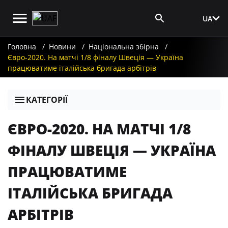
UA
Вхід для ЗМІ
Головна
Новини
Національна збірна
Євро-2020. На матчі 1/8 фіналу Швеція — Україна
працюватиме італійська бригада арбітрів
КАТЕГОРІЇ
ЄВРО-2020. НА МАТЧІ 1/8
ФІНАЛУ ШВЕЦІЯ — УКРАЇНА
ПРАЦЮВАТИМЕ
ІТАЛІЙСЬКА БРИГАДА
АРБІТРІВ