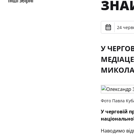
ЗНА
Інші збірні
24 черв
У ЧЕРГО
МЕДІАЦЕ
МИКОЛА 
Фото Павла Куб
У черговій п
національної
Наводимо відп