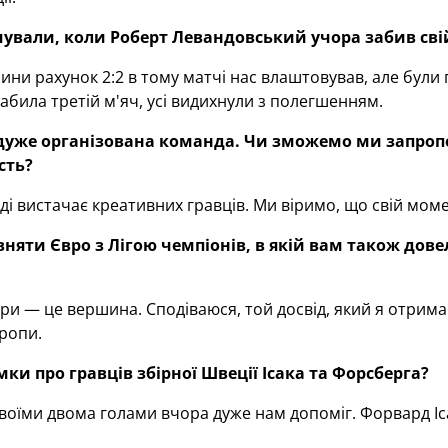
ували, коли Роберт Левандовський учора забив свій
лини рахунок 2:2 в тому матчі нас влаштовував, але були
абила третій м'яч, усі видихнули з полегшенням.
дуже організована команда. Чи зможемо ми запроп
сть?
аді вистачає креативних гравців. Ми віримо, що свій мом
няти Євро з Лігою чемпіонів, в якій вам також дове
іри — це вершина. Сподіваюся, той досвід, який я отрима
ропи.
мки про гравців збірної Швеції Ісака та Форсберга?
оїми двома голами вчора дуже нам допоміг. Форвард Іса