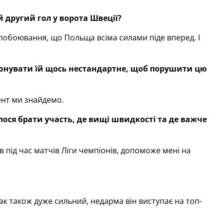
 другий гол у ворота Швеції?
 побоювання, що Польща всіма силами піде вперед. І
онувати їй щось нестандартне, щоб порушити цю
ент ми знайдемо.
лося брати участь, де вищі швидкості та де важче
в під час матчів Ліги чемпіонів, допоможе мені на
к також дуже сильний, недарма він виступає на топ-