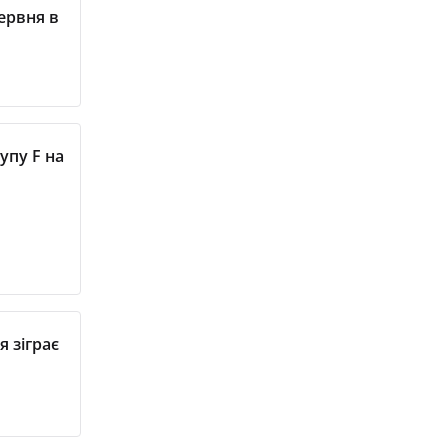
червня в
упу F на
я зіграє