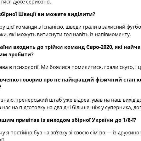
тися дуже серйозно.
 збірної Швеції ви можете виділити?
ру цієї команди з Іспанією, шведи грали в захисний футбо
таки, які можуть витиснути гол навіть із напівмоменту.
аїни входить до трійки команд Євро-2020, які найч
цим зробити?
ва в психології. Ми боялися помилитися, грали скуто, і ц
вченко говорив про не найкращий фізичний стан ком
?
 знаю, тренерський штаб уже відреагував на наш вихід д
 нас на підготовку на два дні більше, ніж у суперника, д
ршим привітав із виходом збірної України до 1/8-ї?
чу я постійно був на зв’язку зі своєю сім’єю — із дружин
ії.