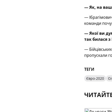
— Як, на ваш
— Ібрагімович
команди почув
— Якої ви ду
так билася 
— Бійцівських
пропускали го
ТЕГИ
Євро-2020
Ол
ЧИТАЙТ