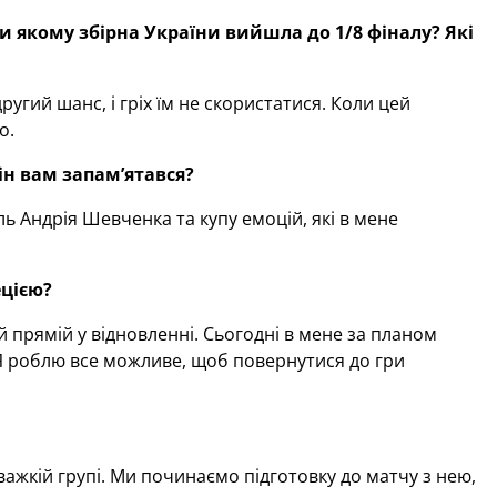
и якому збірна України вийшла до 1
/
8 фіналу? Які
угий шанс, і гріх їм не скористатися. Коли цей
о.
ін вам запам’ятався?
ь Андрія Шевченка та купу емоцій, які в мене
ецією?
 прямій у відновленні. Сьогодні в мене за планом
 Я роблю все можливе, щоб повернутися до гри
 важкій групі. Ми починаємо підготовку до матчу з нею,