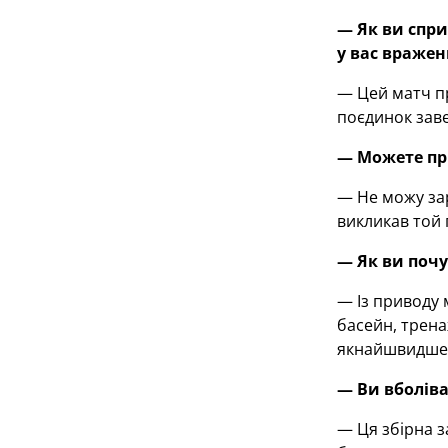
— Як ви спри
у вас вражен
— Цей матч пр
поєдинок заве
— Можете пр
— Не можу зар
викликав той 
— Як ви почу
— Із приводу 
басейн, трена
якнайшвидше
— Ви вболіва
— Ця збірна з