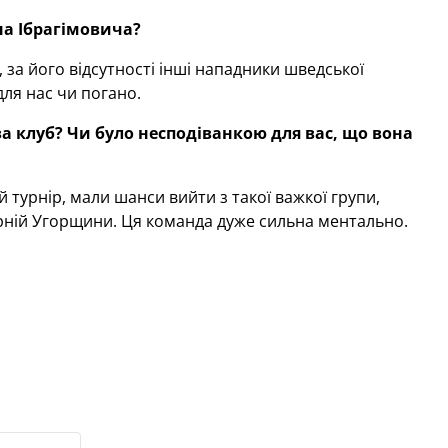
на Ібрагімовича?
 за його відсутності інші нападники шведської
ля нас чи погано.
за клуб? Чи було несподіванкою для вас, що вона
 турнір, мали шанси вийти з такої важкої групи,
ірній Угорщини. Ця команда дуже сильна ментально.