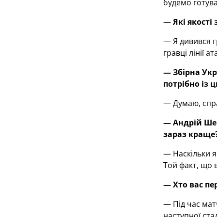
будемо готува
— Які якості
— Я дивився г
гравці лінії а
— Збірна Укр
потрібно із 
— Думаю, спра
— Андрій Ше
зараз краще
— Наскільки я
Той факт, що в
— Хто вас пе
— Під час мат
наступної стад