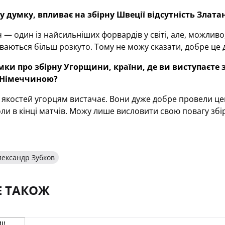
у думку, впливає на збірну Швеції відсутність Злата
 — один із найсильніших форвардів у світі, але, можливо,
аються більш розкуто. Тому не можу сказати, добре це д
мки про збірну Угорщини, країни, де ви виступаєте 
з Німеччиною?
 якостей угорцям вистачає. Вони дуже добре провели цей
ли в кінці матчів. Можу лише висловити свою повагу зб
ександр Зубков
Е ТАКОЖ