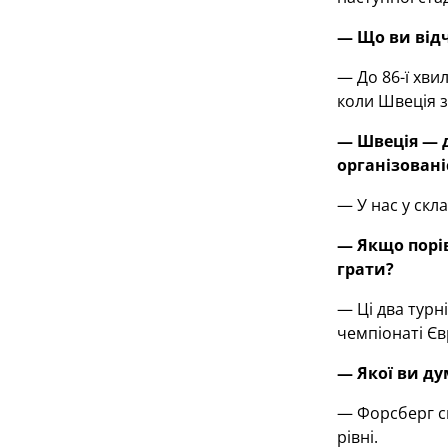
— Що ви відч
— До 86-ї хви
коли Швеція з
— Швеція — 
організовані
— У нас у скл
— Якщо порів
грати?
— Ці два турн
чемпіонаті Єв
— Якої ви ду
— Форсберг св
рівні.