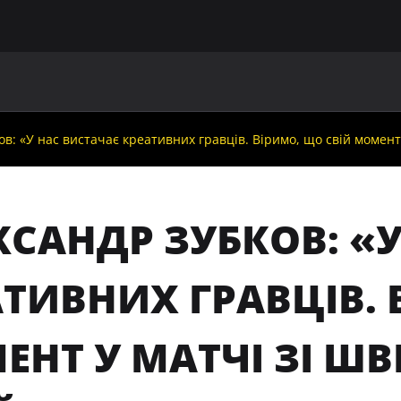
ГОЛОВНА
ПРО УАФ
ЗБІРНІ
ЧЛЕНИ УАФ
НО
в: «У нас вистачає креативних гравців. Віримо, що свій момент
КСАНДР ЗУБКОВ: «
ТИВНИХ ГРАВЦІВ. 
ЕНТ У МАТЧІ ЗІ Ш