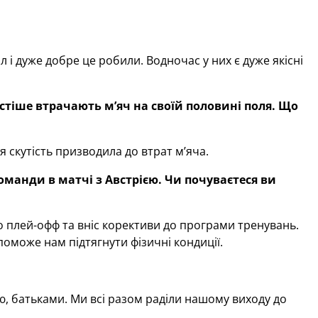
л і дуже добре це робили. Водночас у них є дуже якісні
астіше втрачають м
’
яч на своїй поло
вині
поля. Що
я скутість призводила до втрат м’яча.
анди в матчі з Австрією. Чи почуваєтеся ви
о плей-офф та вніс корективи до програми тренувань.
опоможе нам підтягнути фізичні кондиції.
ою, батьками. Ми всі разом раділи нашому виходу до