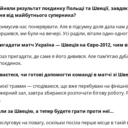
йняли результат поєдинку Польщі та Швеції, завдяк
ня від майбутнього суперника?
имусив нас понервувати. Але в підсумку доля дала нам др
ршився, ми були на вечері. Усі раділи, вітали один одног
игадати матч Україна — Швеція на Євро-2012, чим
в
аз пригадати, де саме я його дивився. Але пам’ятаю дубл
поєдинок.
ваєтеся, чи готові допомогти команді в матчі зі Шв
моєї травми — сподіваюся, що вже перебуваю на фінішній
жерний зал, завтра збираюся розпочати бігову роботу.
.
ли за Швецію, а тепер будете грати проти неї…
аслуговує на повагу, оскільки посіла перше місце в такій