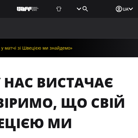
Фаншоп
Квитки
Вхід для ЗМІ
UA
ВИНИ
МЕДІА
ДОКУМЕНТИ
UAF DATA CENTER
 у матчі зі Швецією ми знайдемо»
У НАС ВИСТАЧАЄ
ВІРИМО, ЩО СВІЙ
ВЕЦІЄЮ МИ