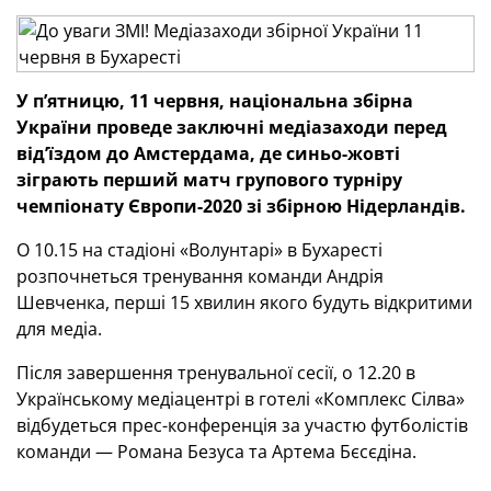
У п’ятницю, 11 червня, національна збірна
України проведе заключні медіазаходи перед
від’їздом до Амстердама, де синьо-жовті
зіграють перший матч групового турніру
чемпіонату Європи-2020 зі збірною Нідерландів.
О 10.15 на стадіоні «Волунтарі» в Бухаресті
розпочнеться тренування команди Андрія
Шевченка, перші 15 хвилин якого будуть відкритими
для медіа.
Після завершення тренувальної сесії, о 12.20 в
Українському медіацентрі в готелі «Комплекс Сілва»
відбудеться прес-конференція за участю футболістів
команди — Романа Безуса та Артема Бєсєдіна.