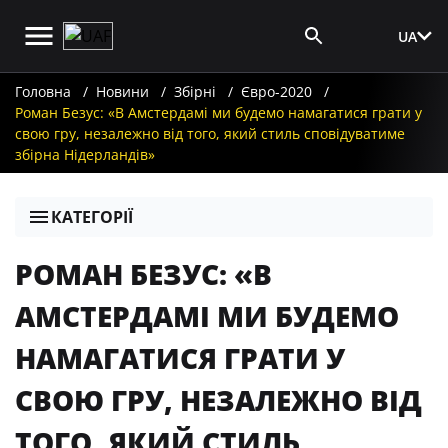
UA
Вхід для ЗМІ
Головна
Новини
Збірні
Євро-2020
Роман Безус: «В Амстердамі ми будемо намагатися грати у
свою гру, незалежно від того, який стиль сповідуватиме
збірна Нідерландів»
КАТЕГОРІЇ
РОМАН БЕЗУС: «В
АМСТЕРДАМІ МИ БУДЕМО
НАМАГАТИСЯ ГРАТИ У
СВОЮ ГРУ, НЕЗАЛЕЖНО ВІД
ТОГО, ЯКИЙ СТИЛЬ