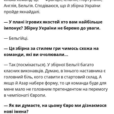
Англія, Бельгія. Сподіваюся, що й збірна України
пройде якнайдалі.
— У плані ігрових якостей хто вам найбільше
імпонує? Збірну України не беремо до уваги.
— Бельгійці.
— Ця збірна за стилем гри чимось схожа на
команди, які ви очолювали...
— Так (посміхається). У збірної Бельгії багато
класних виконавців. Думаю, в їхнього наставника є
головний біль, кого ставити в стартовий склад. А
якщо й Азар набере форму, то ця команда буде для
мене мало не головним претендентом на перемогу
в чемпіонаті Європи.
— Як ви думаєте, на цьому Євро ми дізнаємося
нові імена?