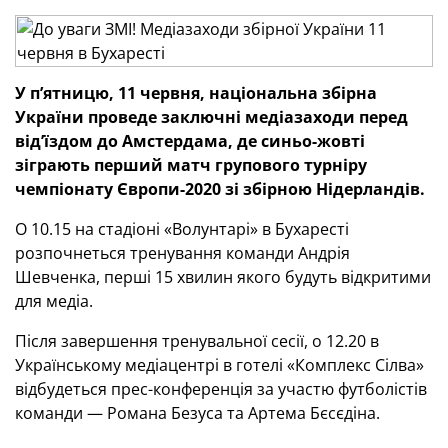
У п’ятницю, 11 червня, національна збірна
України проведе заключні медіазаходи перед
від’їздом до Амстердама, де синьо-жовті
зіграють перший матч групового турніру
чемпіонату Європи-2020 зі збірною Нідерландів.
О 10.15 на стадіоні «Волунтарі» в Бухаресті
розпочнеться тренування команди Андрія
Шевченка, перші 15 хвилин якого будуть відкритими
для медіа.
Після завершення тренувальної сесії, о 12.20 в
Українському медіацентрі в готелі «Комплекс Сілва»
відбудеться прес-конференція за участю футболістів
команди — Романа Безуса та Артема Бєсєдіна.