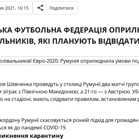
я 2021, 16:15
Поділитися
ЬКА ФУТБОЛЬНА ФЕДЕРАЦІЯ ОПРИ
ЛЬНИКІВ, ЯКІ ПЛАНУЮТЬ ВІДВІДАТИ 
рія Шевченка проведуть у столиці Румунії два матчі груп
и зіграє з Північною Македонією, а 21-го — з Австрією. 
 на стадіоні, мають слідувати правилам, встановленим
кордону Румунії скасовується різний підхід для громадян і
я як до пандемії COVID-19.
никнення карантину