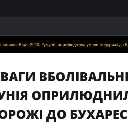
ГОЛОВНА
ПРО УАФ
ЗБІРНІ
ЧЛЕНИ УАФ
НО
вальників! Євро-2020: Румунія оприлюднила умови подорожі до Б
ВАГИ ВБОЛІВАЛЬНИ
УНІЯ ОПРИЛЮДНИ
РОЖІ ДО БУХАРЕСТ