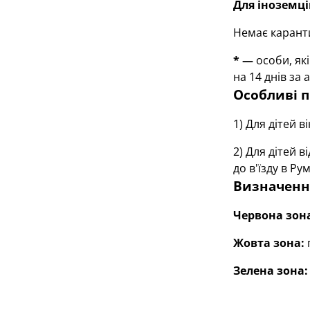
Для іноземці
Немає карант
* —
особи, які
на 14 днів за
Особливі п
1) Для дітей 
2) Для дітей 
до в'їзду в Ру
Визначенн
Червона зон
Жовта зона:
п
Зелена зона: