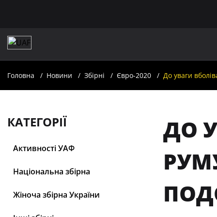
Головна
Новини
Збірні
Євро-2020
До уваги вболі
КАТЕГОРІЇ
ДО У
Активності УАФ
РУМ
Національна збірна
ПОДО
Жіноча збірна України