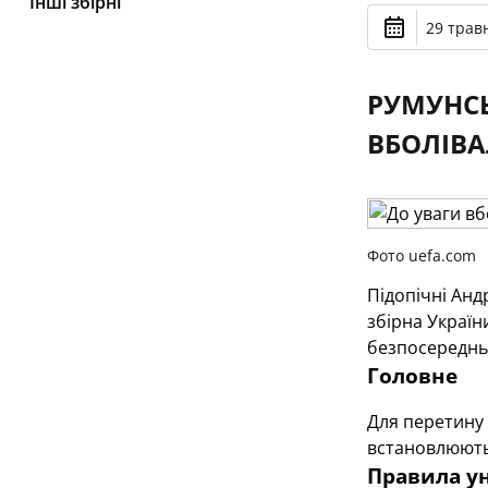
Інші збірні
29 травн
РУМУНС
ВБОЛІВА
Фото uefa.com
Підопічні Анд
збірна Україн
безпосередньо
Головне
Для перетину 
встановлюютьс
Правила у