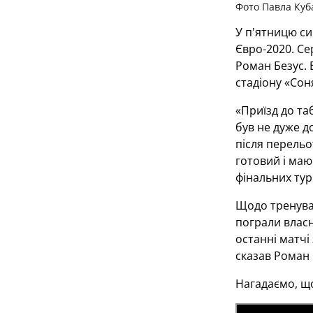
Фото Павла Куб
У п'ятницю си
Євро-2020. Се
Роман Безус. 
стадіону «Сон
«Приїзд до та
був не дуже д
після перельо
готовий і маю
фінальних тур
Щодо тренуван
пограли власн
останні матчі
сказав Роман 
Нагадаємо, що