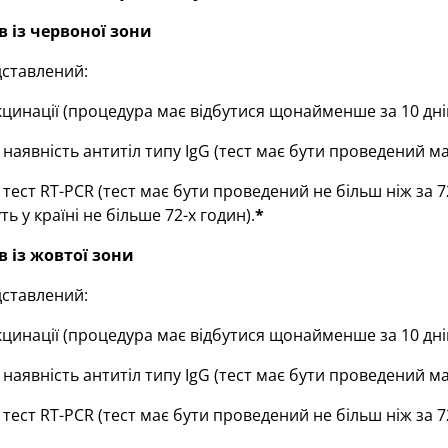
в із червоної зони
дставлений:
кцинації (процедура має відбутися щонайменше за 10 днів 
 наявність антитіл типу IgG (тест має бути проведений ма
 тест RT-PCR (тест має бути проведений не більш ніж за 7
ь у країні не більше 72-х годин).
*
в із жовтої зони
дставлений:
кцинації (процедура має відбутися щонайменше за 10 днів 
 наявність антитіл типу IgG (тест має бути проведений ма
тест RT-PCR (тест має бути проведений не більш ніж за 72