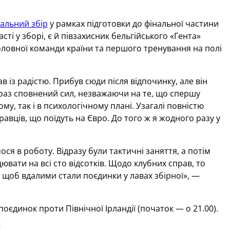
альний збір
у рамках підготовки до фінальної частини
ті у зборі, є й півзахисник бельгійського «Гента»
головної команди країни та першого тренування на полі
в із радістю. Прибув сюди після відпочинку, але він
зараз сповнений сил, незважаючи на те, що спершу
му, так і в психологічному плані. Узагалі повністю
авців, що поїдуть на Євро. До того ж я жодного разу у
я в роботу. Відразу були тактичні заняття, а потім
вати на всі сто відсотків. Щодо клубних справ, то
 щоб вдалими стали поєдинки у лавах збірної», —
оєдинок проти Північної Ірландії (початок — о 21.00).