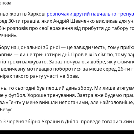
анова
ньо-жовті в Харкові
розпочали другий навчально-тренув
ред 30-ти гравців, яких Андрій Шевченко викликав для учас
Він розповів про свої враження від прибуття до табору 
ячний».
бору національної збірної — це завжди честь, тому приїха
овгим — лише три-чотири дні. Провів їх із сім'єю, тому 
тів трохи важкувато. Зараз почуваюся добре, як у фізично
 величезну мотивацію поборотися за місце серед 26-ти гр
нірах такого рангу участі не брав.
ь, то сьогодні був перший день збору. Ми лише втягуємос
е у футбол. Хороше тренування. Завтра вже будемо працю
 за «Гент» у мене вийшли непоганими, але найголовніше,
Безус.
 3 червня збірна України в Дніпрі проведе товариський п