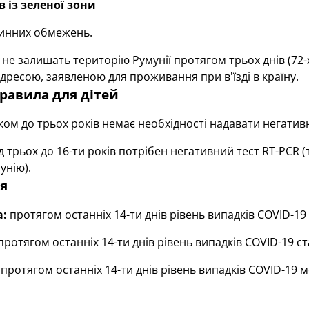
в із зеленої зони
инних обмежень.
 не залишать територію Румунії протягом трьох днів (72
 адресою, заявленою для проживання при в'їзді в країну.
равила для дітей
віком до трьох років немає необхідності надавати негатив
від трьох до 16-ти років потрібен негативний тест RT-PCR 
мунію).
я
а:
протягом останніх 14-ти днів рівень випадків COVID-19
ротягом останніх 14-ти днів рівень випадків COVID-19 ст
протягом останніх 14-ти днів рівень випадків COVID-19 м