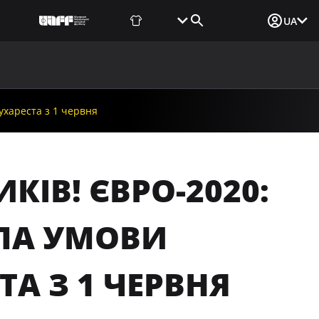
Фаншоп
Квитки
Вхід для ЗМІ
UA
ВИНИ
МЕДІА
ДОКУМЕНТИ
UAF DATA CENTER
ухареста з 1 червня
КІВ! ЄВРО-2020:
ЛА УМОВИ
А З 1 ЧЕРВНЯ