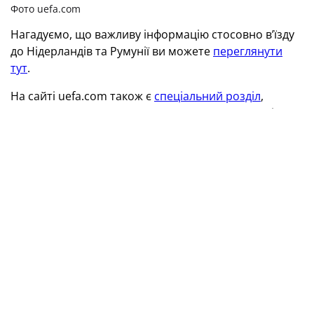
Фото uefa.com
Нагадуємо, що важливу інформацію стосовно в’їзду
до Нідерландів та Румунії ви можете
переглянути
тут
.
На сайті uefa.com також є
спеціальний розділ
,
присвячений частим питанням стосовно квитків.
У випадку, якщо у вас ще залишилися запитання,
повідомляємо, що було відкрито колл-центр для
власників квитків на матчі збірної України на
Євро-2020. Будемо раді допомогти вам із 9.30 до
18.00 (крім вихідних) за телефоном 044 521 05 12.
ТЕГИ
Євро-2020