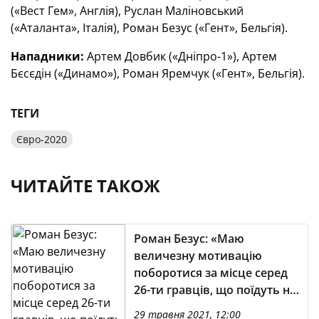
(«Вест Гем», Англія), Руслан Маліновський
(«Аталанта», Італія), Роман Безус («Гент», Бельгія).
Нападники:
Артем Довбик («Дніпро-1»), Артем
Бєсєдін («Динамо»), Роман Яремчук («Гент», Бельгія).
ТЕГИ
Євро-2020
ЧИТАЙТЕ ТАКОЖ
Роман Безус: «Маю
величезну мотивацію
поборотися за місце серед
26-ти гравців, що поїдуть на
Євро»
29 травня 2021, 12:00