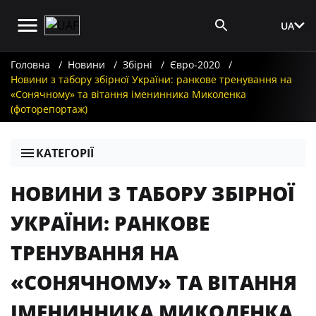
UA
Вхід для ЗМІ
Головна
Новини
Збірні
Євро-2020
Новини з табору збірної України: ранкове тренування на
«Сонячному» та вітання іменинника Миколенка
(фоторепортаж)
КАТЕГОРІЇ
НОВИНИ З ТАБОРУ ЗБІРНОЇ
УКРАЇНИ: РАНКОВЕ
ТРЕНУВАННЯ НА
«СОНЯЧНОМУ» ТА ВІТАННЯ
ІМЕНИННИКА МИКОЛЕНКА