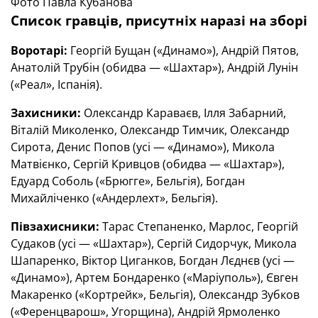
Фото Павла Кубанова
Список гравців, присутніх наразі на зборі
Воротарі:
Георгій Бущан («Динамо»), Андрій Пятов,
Анатолій Трубін (обидва — «Шахтар»), Андрій Лунін
(«Реал», Іспанія).
Захисники:
Олександр Караваєв, Ілля Забарний,
Віталій Миколенко, Олександр Тимчик, Олександр
Сирота, Денис Попов (усі — «Динамо»), Микола
Матвієнко, Сергій Кривцов (обидва — «Шахтар»),
Едуард Соболь («Брюгге», Бельгія), Богдан
Михайліченко («Андерлехт», Бельгія).
Півзахисники:
Тарас Степаненко, Марлос, Георгій
Судаков (усі — «Шахтар»), Сергій Сидорчук, Микола
Шапаренко, Віктор Циганков, Богдан Лєднєв (усі —
«Динамо»), Артем Бондаренко («Маріуполь»), Євген
Макаренко («Кортрейк», Бельгія), Олександр Зубков
(«Ференцварош», Угорщина), Андрій Ярмоленко