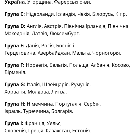
Україна
, Угорщина, Фарерські о-ви.
Група С:
Нідерланди, Ісландія, Чехія, Білорусь, Кіпр.
Група D:
Англія, Австрія, Північна Ірландія, Північна
Македонія, Латвія, Люксембург.
Група E:
Данія, Росія, Боснія і
Герцеговина, Азербайджан, Мальта, Чорногорія.
Група F:
Норвегія, Бельгія, Польща, Албанія, Косово,
Вірменія.
Група G:
Італія, Швейцарія, Румунія,
Хорватія, Молдова, Литва.
Група H:
Німеччина, Португалія, Сербія,
Ізраїль, Туреччина, Болгарія.
Група I:
Франція, Уельс,
Словенія, Греція, Казахстан, Естонія.