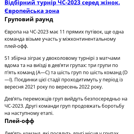
Відбірний турнір ЧС-2023 серед жінок.
Європейська зона
Груповий раунд
Європа на ЧС-2023 має 11 прямих путівок, ще одна
команда візьме участь у міжконтинентальному
плей-офф.
51 збірна зіграє у двоколовому турнірі з матчами
вдома та на виїзді в дев’яти групах: три групи по
п’ять команд (A—C) та шість груп по шість команд (D
—I). Поєдинки цієї стадії проходитимуть у період із
вересня 2021 року по вересень 2022 року.
Дев’ять переможців груп вийдуть безпосередньо на
ЧС-2023. Другі команди груп продовжать боротьбу
на наступному етапі.
Плей-офф
Дев’ять команд, які посядуть другі місця у групах,