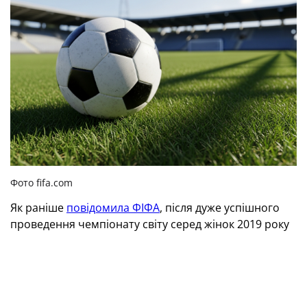
Фото fifa.com
Як раніше
повідомила ФІФА
, після дуже успішного
проведення чемпіонату світу серед жінок 2019 року
Бюро Ради ФІФА ухвалило рішення в майбутньому
розширити кількісний склад команд-учасниць ЧС до
32-х. Таким чином міжнародна федерація продовжує
сприяти розвитку жіночого футболу.