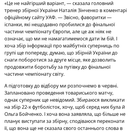
«Це не найгірший варіант, — сказала головний
тренер збірної України Наталія Зінченко в коментарі
офіційному сайту УАФ. — Звісно, фаворитки —
іспанки, які нещодавно пробилися до фінальної
частини чемпіонату Європи, але це аж ніяк не
означає, що ми не намагатимемося дати їм бій. І
хоча збір інформації про майбутніх суперниць по
групі ще попереду, думаю, що збірній України до
снаги поборотися за друге місце, яке дозволить
продовжити боротьбу за путівку до фінальної
частини чемпіонату світу.
А підготовку до відбору ми розпочнемо в червні.
Заплановано проведення товариського матчу,
однак суперник ще невідомий. Збираюся викликати
на збір 22-х футболісток, хочу, щоб серед них була й
Ольга Бойченко. І хоча вона заявляла, що більше не
планує виступати за збірну, сподіваюся переконати
її, що вона ще не сказала свого останнього слова в