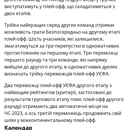
виступатимуть у плей-офф, що складатиметься з
двох етапів.
Трійка найкращих серед других команд отримає
можливість грати безпосередньо на другому етапі
плей-офф. Шість учасників, які залишилися,
змагатимуться за три перепустки в одноматчевих
протистояннях на першому етапі. Три переможці
першого раунду та три команди, які напряму
вийшли до другого етапу, в одноматчевих дуелях
визначать трійку переможців плей-офф УЄФА.
Два переможці плей-офф УЄФА другого етапу з
найвищим рейтингом (критерії, застосовані до
результатів групового етапу плюс плей-офф другого
раунду) отримають два автоматичні місця на
ЧС-2023, а ось третій переможець продовжить свій
шлях у міжконтинентальному плей-офф.
Календар