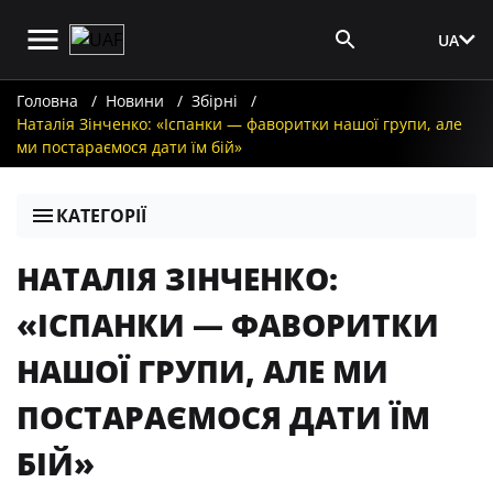
UA
Вхід для ЗМІ
Головна
Новини
Збірні
Наталія Зінченко: «Іспанки — фаворитки нашої групи, але
ми постараємося дати їм бій»
КАТЕГОРІЇ
НАТАЛІЯ ЗІНЧЕНКО:
«ІСПАНКИ — ФАВОРИТКИ
НАШОЇ ГРУПИ, АЛЕ МИ
ПОСТАРАЄМОСЯ ДАТИ ЇМ
БІЙ»