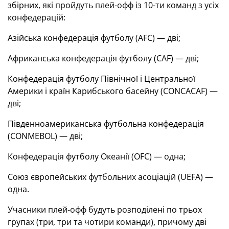
збірних, які пройдуть плей-офф із 10-ти команд з усіх
конфедерацій:
Азійська конфедерація футболу (AFC) — дві;
Африканська конфедерація футболу (CAF) — дві;
Конфедерація футболу Північної і Центральної
Америки і країн Карибського басейну (CONCACAF) —
дві;
Південноамериканська футбольна конфедерація
(CONMEBOL) — дві;
Конфедерація футболу Океанії (OFC) — одна;
Союз європейських футбольних асоціацій (UEFA) —
одна.
Учасники плей-офф будуть розподілені по трьох
групах (три, три та чотири команди), причому дві