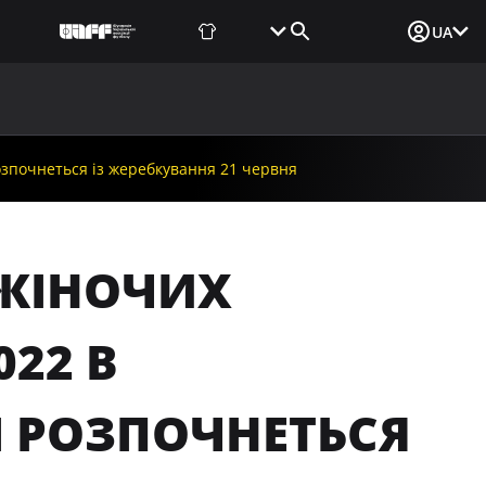
Фаншоп
Квитки
Вхід для ЗМІ
UA
ВИНИ
МЕДІА
ДОКУМЕНТИ
UAF DATA CENTER
озпочнеться із жеребкування 21 червня
 ЖІНОЧИХ
022 В
 РОЗПОЧНЕТЬСЯ