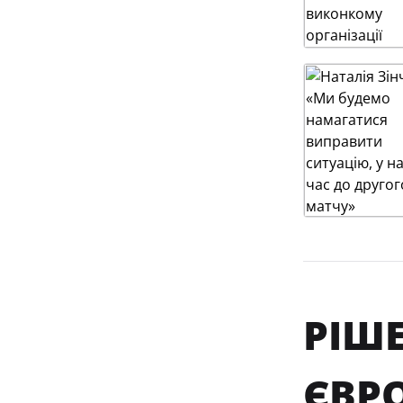
РІШ
ЄВРО