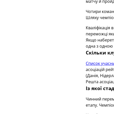
матчу й пройд
Чотири команд
Шляху чемпіоні
Кваліфікація 
переможці яки
Якщо набереть
одна з одною 
Скільки клу
Список учасни
асоціацій рейт
(Данія, Нідерл
Решта асоціац
Із якої ст
Чинний перемо
етапу. Чемпіо