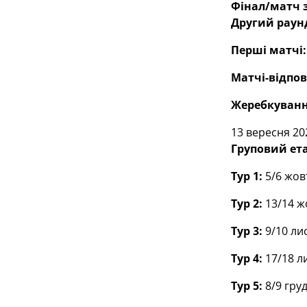
Фінал/матч з
Другий раун
Перші матчі:
Матчі-відпові
Жеребкуванн
13 вересня 20
Груповий ет
Тур 1:
5/6 жов
Тур 2:
13/14 ж
Тур 3:
9/10 ли
Тур 4:
17/18 л
Тур 5:
8/9 груд