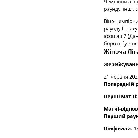
Чемпіони асоц
раунду, інші, 
Віце-чемпіони
раунду Шляху 
асоціацій (Дан
боротьбу з пе
Жіноча Ліг
Жеребкуванн
21 червня 202
Попередній 
Перші матчі
Матчі-відпов
Перший раунд
Півфінали:
18