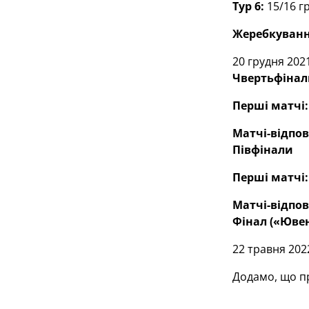
Тур 6:
15/16 гр
Жеребкування
20 грудня 2021
Чвертьфінал
Перші матчі:
Матчі-відпові
Півфінали
Перші матчі:
Матчі-відпові
Фінал («Ювен
22 травня 202
Додамо, що пр