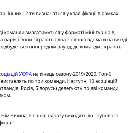
і інших 12-ти визначаться у кваліфікації в рамках
і команди змагатимуться у форматі міні-турнірів,
 пари, і вони зіграють одна з одною вдома й на виїзді.
 відбудеться попередній раунд, де команди зіграють
соціацій УЄФА
на кінець сезону-2019/2020. Топ-6
) виставлять по три команди. Наступні 10 асоціацій
отландія, Росія, Білорусь) делегують по дві команди.
иком.
Німеччина, Іспанія) одразу виходять до групового
ікації.