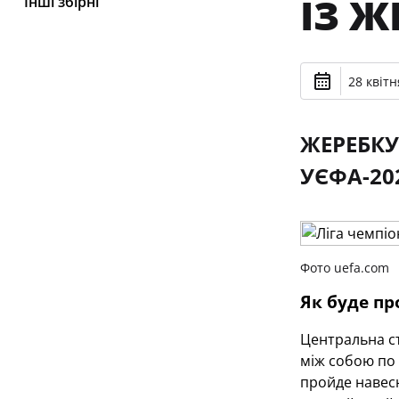
ІЗ Ж
Інші збірні
28 квітн
ЖЕРЕБКУ
УЄФА-20
Фото uefa.com
Як буде пр
Центральна ст
між собою по 
пройде навесн