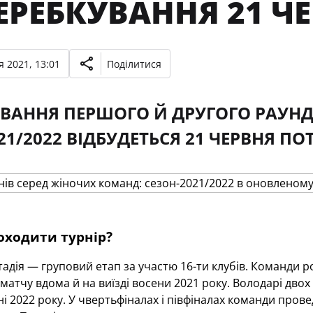
ЕРЕБКУВАННЯ 21 Ч
я 2021, 13:01
Поділитися
ВАННЯ ПЕРШОГО Й ДРУГОГО РАУНДІВ
21/2022 ВІДБУДЕТЬСЯ 21 ЧЕРВНЯ П
оходити турнір?
адія — груповий етап за участю 16-ти клубів. Команди р
матчу вдома й на виїзді восени 2021 року. Володарі дво
і 2022 року. У чвертьфіналах і півфіналах команди прове