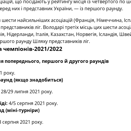
іацій, що посідають у рейтингу місця із четвертого по шос
серед них і представник України, — із першого раунду.
 шести найсильніших асоціацій (Франція, Німеччина, Іспан
представників ліг. Володарі третіх місць цих шести асоці
ія, Нідерланди, Італія, Казахстан, Норвегія, Ісландія, Шве
ршого раунду Шляху представників ліг.
а чемпіонів-2021/2022
я попереднього, першого й другого раундів
1 року.
раунд (якщо знадобиться)
:
28/29 липня 2021 року.
іді:
4/5 серпня 2021 року.
 (міні-турніри)
 серпня 2021 року.