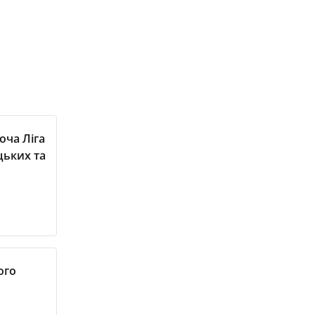
оча Ліга
цьких та
ого