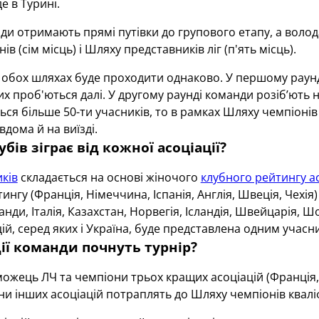
е в Турині.
и отримають прямі путівки до групового етапу, а володар
в (сім місць) і Шляху представників ліг (п'ять місць).
в обох шляхах буде проходити однаково. У першому раунд
х проб'ються далі. У другому раунді команди розіб’ють на
ся більше 50-ти учасників, то в рамках Шляху чемпіонів
вдома й на виїзді.
бів зіграє від кожної асоціації?
ків
складається на основі жіночого
клубного рейтингу а
ингу (Франція, Німеччина, Іспанія, Англія, Швеція, Чехія
анди, Італія, Казахстан, Норвегія, Ісландія, Швейцарія, Ш
ій, серед яких і Україна, буде представлена одним учасн
адії команди почнуть турнір?
жець ЛЧ та чемпіони трьох кращих асоціацій (Франція, 
ни інших асоціацій потраплять до Шляху чемпіонів кваліф