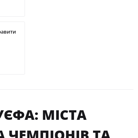
равити
ЄФА: МІСТА
А ЧЕМПІОНІВ ТА