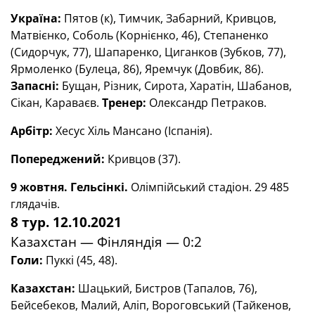
Україна:
Пятов (к), Тимчик, Забарний, Кривцов,
Матвієнко, Соболь (Корнієнко, 46), Степаненко
(Сидорчук, 77), Шапаренко, Циганков (Зубков, 77),
Ярмоленко (Булеца, 86), Яремчук (Довбик, 86).
Запасні:
Бущан, Різник, Сирота, Харатін, Шабанов,
Сікан, Караваєв.
Тренер:
Олександр Петраков.
Арбітр:
Хесус Хіль Мансано (Іспанія).
Попереджений:
Кривцов (37).
9 жовтня. Гельсінкі.
Олімпійський стадіон. 29 485
глядачів.
8 тур. 12.10.2021
Казахстан — Фінляндія — 0:2
Голи
:
Пуккі (45, 48).
Казахстан:
Шацький, Бистров (Тапалов, 76),
Бейсебеков, Малий, Аліп, Вороговський (Тайкенов,