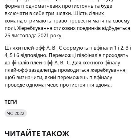
форматі одноматчевих протистоянь та буде
включати в себе три шляхи. Шість сіяних
команд отримають право провести матч на своєму
полі. Жеребкування стикових поєдинків відбудеться
26 листопада 2021 року.
Шляхи плей-офф А, В і С формують півфінали 1 і 2, 3 і
4, 5 і 6 відповідно. Переможці півфіналів проходять
до фіналів плей-офф А, В і С. Для кожного фіналу
плей-офф заздалегідь проводиться жеребкування,
щоб визначити, який переможець півфіналу
проведе одноматчеве протистояння вдома.
ТЕГИ
ЧС-2022
ЧИТАЙТЕ ТАКОЖ