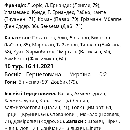
Франція
:
Льоріс, Л. Ернандес (Ленгле, 79),
Упамекано, Кунде, Т. Ернандес, Рабьо, Канте
(Тчуамені, 71), Коман (Павар, 79), Грізманн, Мбаппе
(Бен Єддер, 86), Бензема (Діабі, 71).
Казахстан
:
Покатілов, Аліп, Єрланов, Бистров
(Каїров, 85), Марочкін, Тайкенов, Тапалов (Байтана,
68), Куат, Жаринбетов, Оміртаєв (Васильєв, 60),
Аймбетов (Жаксиликов, 60).
10 тур. 16.11.2021
Боснія і Герцеговина — Україна — 0:2
Голи:
Зінченко (59), Довбик (79).
Боснія і Герцеговина:
Васіль, Ахмедходжич,
Хаджикадунич, Ковачевич (к), Сушич,
Хаджиахметович (Налич, 71), Гояк (Цимірот, 64),
Прцич (Крунич, 64), Стеванович, Менало (Превляк,
71), Демірович (Кодро, 80).
Запасні:
Шехич, Пірич,
Чівич, Йовічич, Санічанин, Зількич, Ціпетич.