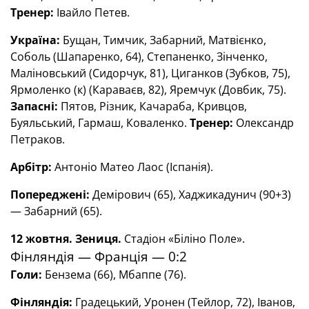
Тренер:
Івайло Петев.
Україна:
Бущан, Тимчик, Забарний, Матвієнко,
Соболь (Шапаренко, 64), Степаненко, Зінченко,
Маліновський (Сидорчук, 81), Циганков (Зубков, 75),
Ярмоленко (к) (Караваєв, 82), Яремчук (Довбик, 75).
Запасні:
Пятов, Різник, Качараба, Кривцов,
Буяльський, Гармаш, Коваленко.
Тренер:
Олександр
Петраков.
Арбітр:
Антоніо Матео Лаос (Іспанія).
Попереджені:
Демірович (65), Хаджикадунич (90+3)
— Забарний (65).
12 жовтня. Зениця.
Стадіон «Біліно Поле».
Фінляндія — Франція — 0:2
Голи
:
Бензема (66), Мбаппе (76).
Фінляндія:
Градецький, Уронен (Тейлор, 72), Іванов,