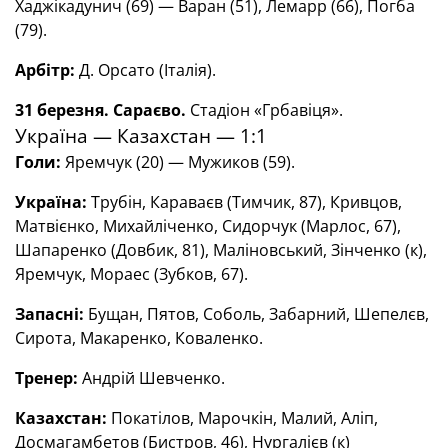
Хаджікадунич (69) — Варан (51), Лемарр (66), Погба
(79).
Арбітр:
Д. Орсато (Італія).
31 березня. Сараєво.
Стадіон «Грбавіця».
Україна — Казахстан — 1:1
Голи:
Яремчук (20) — Мужиков (59).
Україна:
Трубін, Караваєв (Тимчик, 87), Кривцов,
Матвієнко, Михайліченко, Сидорчук (Марлос, 67),
Шапаренко (Довбик, 81), Маліновський, Зінченко (к),
Яремчук, Мораес (Зубков, 67).
Запасні:
Бущан, Пятов, Соболь, Забарний, Шепелєв,
Сирота, Макаренко, Коваленко.
Тренер:
Андрій Шевченко.
Казахстан:
Покатілов, Марочкін, Малий, Аліп,
Досмагамбетов (Бистров, 46), Нургалієв (к)