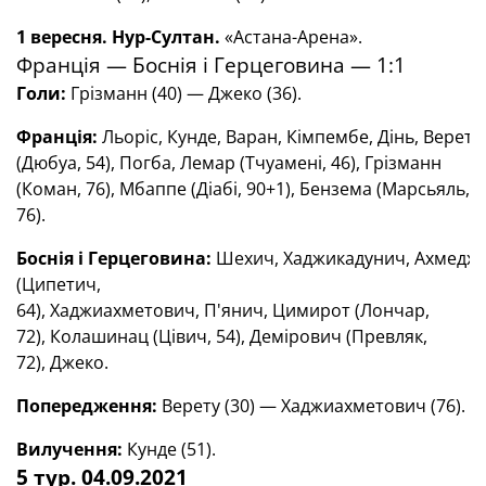
1 вересня. Нур-Султан.
«Астана-Арена».
Франція — Боснія і Герцеговина — 1:1
Голи
:
Грізманн
(
40
)
—
Джеко
(
36
)
.
Франція
:
Льоріс
,
Кунде,
Варан
,
Кімпембе
,
Дінь
,
В
ерету
(Дюбуа, 54)
,
Погба
,
Лемар (Тчуамені, 46)
,
Грізманн
(Коман, 76)
,
Мбаппе (Діабі, 90+1)
,
Бензема (Марсьяль,
76).
Боснія
і
Герцеговина
:
Шехич
,
Хаджикадунич
,
Ахмедх
(Ципетич,
64)
,
Хаджиахметович
,
П'янич
,
Цимирот (Лончар,
72)
,
Колашинац (Цівич, 54)
,
Демірович (Превляк,
72)
,
Джеко
.
Попередження:
Верету (30) — Хаджиахметович (76).
Вилучення:
Кунде (51).
5 тур. 04.09.2021