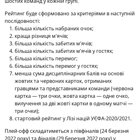
шостих команд у кожній групі.
Рейтинг буде сформовано за критеріями в наступній
послідовності:
більша кількість набраних очок;
краща різниця м'ячів;
більша кількість забитих м'ячів;
більша кількість забитих м'ячів у гостях;
більша кількість перемог;
більша кількість перемог у гостях;
менша сума дисциплінарних балів на основі
жовтих та червоних карток, отриманих
гравцями та представниками команди (червона
картка — три очки, жовта картка — одне очко,
вилучення за дві жовті картки в одному матчі —
три очки);
стартовий рейтинг у Лізі націй УЄФА-2020/2021.
Плей-офф складатиметься з півфіналів (24 березня
2022 року) та фіналів (29 березня 2022 року) у