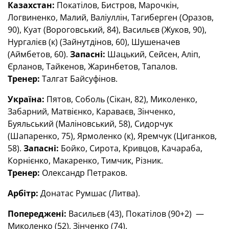
Казахстан:
Покатілов, Бистров, Марочкін,
Логвиненко, Малий, Валіуллін, Тагиберген (Оразов,
90), Куат (Вороговський, 84), Васильєв (Жуков, 90),
Нургалієв (к) (Зайнутдінов, 60), Шушеначев
(Аймбетов, 60).
Запасні:
Шацький, Сейсен, Аліп,
Єрланов, Тайкенов, Жаринбетов, Тапалов.
Тренер:
Талгат Байсуфінов.
Україна:
Пятов, Соболь (Сікан, 82), Миколенко,
Забарний, Матвієнко, Караваєв, Зінченко,
Буяльський (Маліновський, 58), Сидорчук
(Шапаренко, 75), Ярмоленко (к), Яремчук (Циганков,
58).
Запасні:
Бойко, Сирота, Кривцов, Качараба,
Корнієнко, Макаренко, Тимчик, Різник.
Тренер:
Олександр Петраков.
Арбітр:
Донатас Румшас (Литва).
Попереджені:
Васильєв (43), Покатілов (90+2) —
Миколенко (52), Зінченко (74).