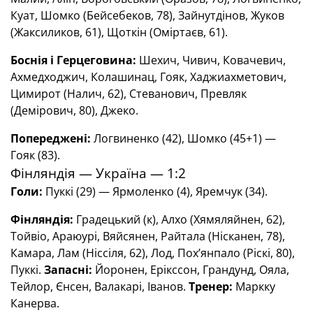
Куат
,
Шомко
(
Бейсебеков
,
78
)
,
Зайнутдінов
,
Жуков
(
Жаксиликов
,
61
)
,
Щоткін
(
Оміртаєв
,
61
)
.
Боснія
і
Герцеговина
:
Шехич
,
Чивич
,
Ковачевич
,
Ахмедходжич
,
Колашинац
,
Гояк
,
Хаджиахметович
,
Цимирот
(
Налич
,
62
)
,
Стеванович
,
Превляк
(
Демірович
,
80
)
,
Джеко
.
Попереджені
:
Логвиненко
(
42
)
,
Шомко
(
45
+
1
) —
Гояк (83).
Фінляндія — Україна — 1:2
Голи:
Пуккі (29) — Ярмоленко (4), Яремчук (34).
Фінляндія:
Градецький (к), Алхо (Хямяляйнен, 62),
Тойвіо, Араюурі, Вяйсянен, Райтала (Нісканен, 78),
Камара, Лам (Ніссіля, 62), Лод, Пох’янпало (Ріскі, 80),
Пуккі.
Запасні:
Йоронен, Ерікссон, Грандунд, Ояла,
Тейлор, Єнсен, Валакарі, Іванов.
Тренер:
Маркку
Канерва.