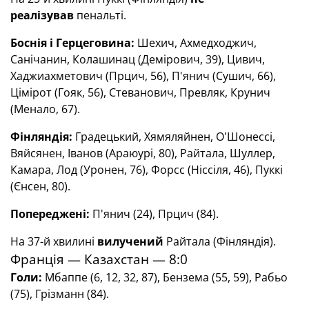
реалізував
пенальті.
Боснія і Герцеговина
:
Шехич, Ахмедходжич,
Санічанин, Колашинац (Демірович, 39), Цивич,
Хаджиахметович (Прцич, 56), П'янич (Сушич, 66),
Цімірот (Гояк, 56), Стеванович, Превляк, Крунич
(Менало, 67).
Фінляндія:
Градецький, Хямяляйнен, О'Шонессі,
Вяйсянен, Іванов (Араюурі, 80), Райтала, Шуллер,
Камара, Лод (Уронен, 76), Форсс (Ніссіля, 46), Пуккі
(Єнсен, 80).
Попереджені:
П'янич (24), Прцич (84).
На 37-й хвилині
вилучений
Райтала (Фінляндія).
Франція — Казахстан — 8:0
Голи
:
Мбаппе (6, 12, 32, 87), Бензема (55, 59), Рабьо
(75), Грізманн (84).