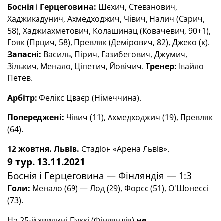
Боснія і Герцеговина:
Шехич, Стеванович,
Хаджикадунич, Ахмедходжич, Чівич, Налич (Сарич,
58), Хаджиахметович, Колашинац (Ковачевич, 90+1),
Гояк (Прцич, 58), Превляк (Демірович, 82), Джеко (к).
Запасні:
Василь, Пірич, Газибегович, Джумич,
Зількич, Менало, Ціпетич, Йовічич.
Тренер:
Івайло
Петев.
Арбітр:
Фелікс Цваєр (Німеччина).
Попереджені:
Чівич (11), Ахмедходжич (19), Превляк
(64).
12 жовтня. Львів.
Стадіон «Арена Львів».
9 тур. 13.11.2021
Боснія і Герцеговина — Фінляндія — 1:3
Голи
:
Менало (69) — Лод (29), Форсс (51),
О'Шонессі
(73).
На 25-й хвилині Пуккі (Фінляндія)
не