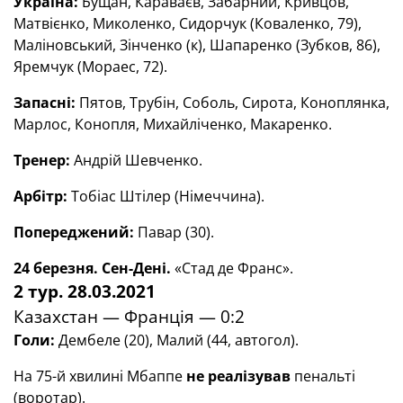
Україна:
Бущан, Караваєв, Забарний, Кривцов,
Матвієнко, Миколенко, Сидорчук (Коваленко, 79),
Маліновський, Зінченко (к), Шапаренко (Зубков, 86),
Яремчук (Мораес, 72).
Запасні:
Пятов, Трубін, Соболь, Сирота, Коноплянка,
Марлос, Конопля, Михайліченко, Макаренко.
Тренер:
Андрій Шевченко.
Арбітр:
Тобіас Штілер (Німеччина).
Попереджений:
Павар (30).
24 березня. Сен-Дені.
«Стад де Франс».
2 тур. 28.03.2021
Казахстан — Франція — 0:2
Голи:
Дембеле (20), Малий (44, автогол).
На 75-й хвилині Мбаппе
не реалізував
пенальті
(воротар).