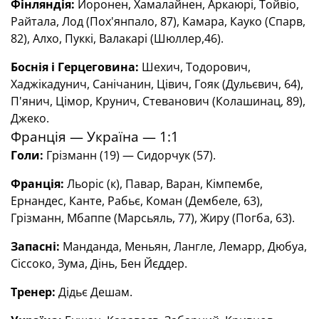
Фінляндія
:
Йоронен, Хамалайнен, Аркаюрі, Тойвіо,
Райтала, Лод (Пох'янпало, 87), Камара, Кауко (Спарв,
82), Алхо, Пуккі, Валакарі (Шюллер,46).
Боснія і Герцеговина:
Шехич, Тодорович,
Хаджікадунич, Санічанин, Цівич, Гояк (Дульєвич, 64),
П'янич, Цімор, Крунич, Стеванович (Колашинац, 89),
Джеко.
Франція — Україна — 1:1
Голи:
Грізманн (19) — Сидорчук (57).
Франція:
Льоріс (к), Павар, Варан, Кімпембе,
Ернандес, Канте, Рабьє, Коман (Дембеле, 63),
Грізманн, Мбаппе (Марсьяль, 77), Жиру (Погба, 63).
Запасні:
Манданда, Меньян, Лангле, Лемарр, Дюбуа,
Сіссоко, Зума, Дінь, Бен Йєддер.
Тренер:
Дідьє Дешам.