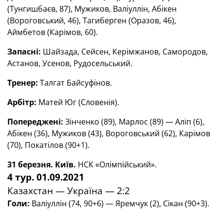
(Тунгишбаєв, 87), Мужиков, Валіуллін, Абікен
(Вороговський, 46), Тагиберген (Оразов, 46),
Аймбетов (Карімов, 60).
Запасні:
Шайзада, Сейсен, Керімжанов, Самородов,
Астанов, Усенов, Рудосельський.
Тренер:
Талгат Байсуфінов.
Арбітр:
Матей Юг (Словенія).
Попереджені:
Зінченко (89), Марлос (89) — Аліп (6),
Абікен (36), Мужиков (43), Вороговський (62), Карімов
(70), Покатілов (90+1).
31 березня. Київ.
НСК «Олімпійський».
4 тур. 01.09.2021
Казахстан — Україна — 2:2
Голи:
Валіуллін (74, 90+6) — Яремчук (2), Сікан (90+3).