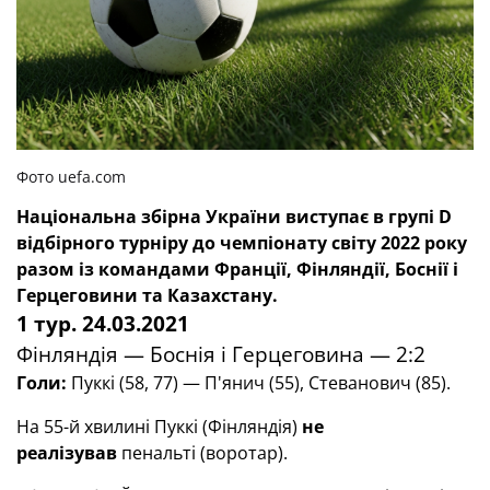
Фото uefa.com
Національна збірна України виступає в групі
D
відбірного турніру до чемпіонату світу 2022 року
разом із командами Франції, Фінляндії, Боснії і
Герцеговини та Казахстану.
1 тур. 24.03.2021
Фінляндія — Боснія і Герцеговина — 2:2
Голи:
Пуккі (58, 77)
— П'янич (55), Стеванович (85).
На 55-й хвилині Пуккі (Фінляндія)
не
реалізував
пенальті (воротар).