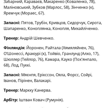
Забарний, Караваєв, Макаренко (Коваленко, 78),
Маліновський, Зубков (Марлос, 58), Зінченко (к),
Яремчук (Мораес, 67).
Запасні:
Пятов, Трубін, Кривцов, Сидорчук, Сирота,
Шапаренко, Коноплянка, Конопля, Михайліченко.
Тренер:
Андрій Шевченко.
Фінляндія:
Йоронен, Райтала (Хямяляйнен, 76),
О’Шонессі, Араюурі (к), Тойвіо, Гранлунд (Алхо, 17),
Шюллер (Тейлор, 76), Камара, Кауко (Пох'янпало,
68), Лод, Пуккі.
Запасні:
Мяєнпя, Ерікссон, Ояла, Форсс, Сойрі,
Іванов, Пірінен, Валакарі.
Тренер:
Маркку Канерва.
Арбітр:
Іштван Ковач (Румунія).