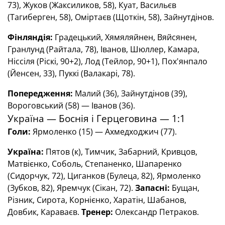
73), Жуков (Жаксиликов, 58), Куат, Васильєв
(Тагиберген, 58), Оміртаєв (Щоткін, 58), Зайнутдінов.
Фінляндія:
Градецький, Хямяляйнен, Вяйсянен,
Гранлунд (Райтала, 78), Іванов, Шюллер, Камара,
Ніссіля (Ріскі, 90+2), Лод (Тейлор, 90+1), Пох'янпало
(Йенсен, 33), Пуккі (Валакарі, 78).
Попередження:
Малий (36), Зайнутдінов (39),
Вороговський (58) — Іванов (36).
Україна — Боснія і Герцеговина — 1:1
Голи:
Ярмоленко (15) — Ахмедходжич (77).
Україна:
Пятов (к), Тимчик, Забарний, Кривцов,
Матвієнко, Соболь, Степаненко, Шапаренко
(Сидорчук, 72), Циганков (Булеца, 82), Ярмоленко
(Зубков, 82), Яремчук (Сікан, 72).
Запасні:
Бущан,
Різник, Сирота, Корнієнко, Харатін, Шабанов,
Довбик, Караваєв.
Тренер:
Олександр Петраков.