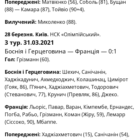
Попереджені:
Матвієнко (56), Соболь (81), Бущан
(88) — Камара (87), Тойвіо (90+4).
Вилучений:
Миколенко (88).
28 березня. Київ.
НСК «Олімпійський».
3 тур. 31.03.2021
Боснія і Герцеговина — Франція — 0:1
Гол:
Грізманн (60).
Боснія і Герцеговина
:
Шехич, Санічанін,
Хаджікадунич, Ахмедходжич, Колашинац, Цимірот
(Гояк, 86), П’янич, Хаджіахметович, Тодорович
(Стеванович, 77), Крунич (Превляк, 86), Джеко.
Франція:
Льоріс, Павар, Варан, Кімпембе, Ернандес,
Погба, Рабьо, Грізманн, Коман (Жіру, 59), Лемарр
(Сіссоко, 90), Мбаппе.
Попереджені:
Хаджіахметович (15), Санічанін (54),