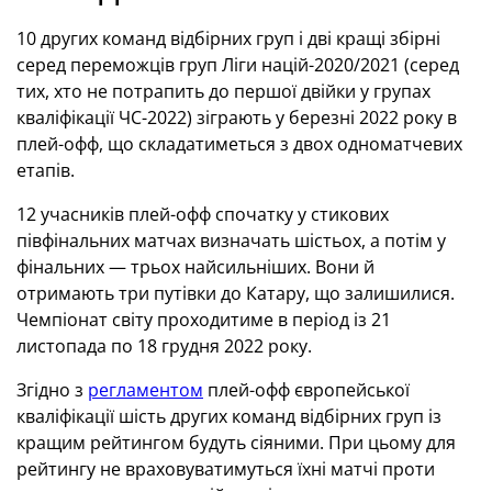
10 других команд відбірних груп і дві кращі збірні
серед переможців груп Ліги націй-2020/2021 (серед
тих, хто не потрапить до першої двійки у групах
кваліфікації ЧС-2022) зіграють у березні 2022 року в
плей-офф, що складатиметься з двох одноматчевих
етапів.
12 учасників плей-офф спочатку у стикових
півфінальних матчах визначать шістьох, а потім у
фінальних — трьох найсильніших. Вони й
отримають три путівки до Катару, що залишилися.
Чемпіонат світу проходитиме в період із 21
листопада по 18 грудня 2022 року.
Згідно з
регламентом
плей-офф європейської
кваліфікації шість других команд відбірних груп із
кращим рейтингом будуть сіяними. При цьому для
рейтингу не враховуватимуться їхні матчі проти