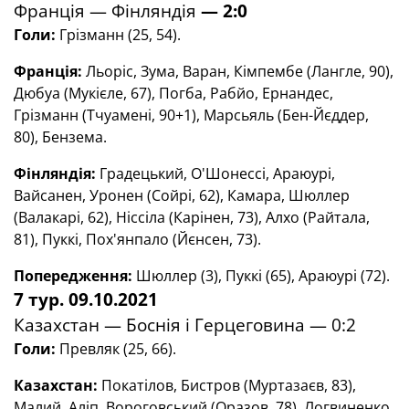
Франція — Фінляндія
— 2
:
0
Голи
:
Грізманн (25, 54).
Франція:
Льоріс, Зума, Варан, Кімпембе (Лангле, 90),
Дюбуа (Мукієле, 67), Погба, Рабйо, Ернандес,
Грізманн (Тчуамені, 90+1), Марсьяль (Бен-Йєддер,
80), Бензема.
Фінляндія:
Градецький, О'Шонессі, Араюурі,
Вайсанен, Уронен (Сойрі, 62), Камара, Шюллер
(Валакарі, 62), Ніссіла (Карінен, 73), Алхо (Райтала,
81), Пуккі, Пох'янпало (Йєнсен, 73).
Попередження:
Шюллер (3), Пуккі (65), Араюурі (72).
7 тур. 09.10.2021
Казахстан — Боснія і Герцеговина — 0:2
Голи
:
Превляк
(
25
,
66
)
.
Казахстан
:
Покатілов
,
Бистров (Муртазаєв, 83)
,
Малий
,
Аліп
,
Вороговський
(
Оразов
,
78
)
,
Логвиненко
,