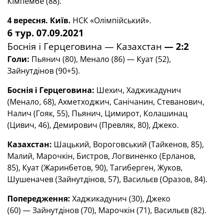
Кімпембе (88).
4 вересня. Київ.
НСК «Олімпійський».
6 тур. 07.09.2021
Боснія і Герцеговина — Казахстан
— 2
:
2
Голи
:
Пьянич (80), Менало (86) — Куат (52),
Зайнутдінов (90+5).
Боснія і Герцеговина:
Шехич, Хаджикадунич
(Менало, 68), Ахметходжич, Санічанин, Стеванович,
Налич (Гояк, 55), Пьянич, Цимирот, Колашинац
(Цивич, 46), Демирович (Превляк, 80), Джеко.
Казахстан:
Шацький, Вороговський (Тайкенов, 85),
Малий, Марочкін, Бистров, Логвиненко (Ерланов,
85), Куат (Жаринбетов, 90), Тагиберген, Жуков,
Шушеначев (Зайнутдінов, 57), Васильєв (Оразов, 84).
Попередження:
Хаджикадунич (30), Джеко
(60) — Зайнутдінов (70), Марочкін (71), Васильєв (82).