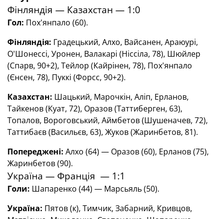
Фінляндія — Казахстан — 1:0
Гол
:
Пох'янпало (60)
.
Фінляндія
:
Градецький, Алхо, Вайсанен, Араюурі,
О'Шонессі, Уронен, Валакарі (Ніссіла, 78), Шюйлер
(Спарв, 90+2), Тейлор (Кайрінен, 78), Пох'янпало
(Єнсен, 78), Пуккі (Форсс, 90+2)
.
Казахстан:
Шацький, Марочкін, Аліп, Ерланов,
Тайкенов (Куат, 72), Оразов (Таттиберген, 63),
Топалов, Вороговський, Аймбетов (Шушеначев, 72),
Таттибаєв (Васильєв, 63), Жуков (
Жаринбетов, 81)
.
Попереджені:
Алхо (64)
— Оразов (60), Ерланов (75),
Жаринбетов (90).
Україна — Франція — 1:1
Голи:
Шапаренко (44) — Марсьяль (50).
Україна:
Пятов (к), Тимчик, Забарний, Кривцов,