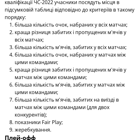
кваліфікації ЧС-2022 учасники посядуть місця в
підсумковій таблиці відповідно до критеріїв в такому
порядку:
більша кількість очок, набраних у всіх матчах;
краща різниця забитих і пропущених м'ячів у
всіх матчах;
більша кількість м'ячів, забитих у всіх матчах;
більша кількість очок, набраних у матчах між
цими командами;
краща різниця забитих і пропущених м'ячів у
матчах між цими командами;
більша кількість м'ячів, забитих у матчах між
цими командами;
більша кількість м'ячів, забитих на виїзді в
матчах між цими командами (для двох
конкурентів);
показники Fair Play;
жеребкування.
Плей-офф