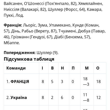
Вайсанен, О'Шонессі (Пох'янпало, 82), Хямялайнен,
Ниіссіля (Валакарі, 82), Шуллер (Форсс, 64), Камара,
Пуккі, Лод.
Франція
:
Льоріс, Зума, Упамекано, Кунде (Коман,
57), Дінь, Рабьо (Верету, 87), Тчуамені, Дюбуа (Павар,
46), Грізманн (Гендузі, 67), Діабі (Бензема, 57),
Мбаппе.
Попередження:
Шуллер (9).
Підсумкова таблиця
Команди
І
В
Н
П
М
О
18
1.
ФРАНЦІЯ
8
5
3
0
18
—3
11
2.
Україна
8
2
6
0
12
—8