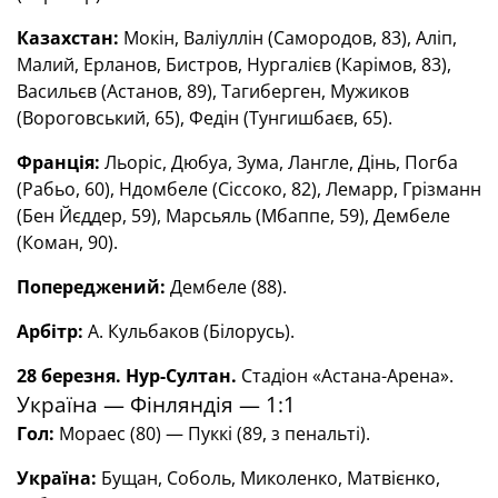
Казахстан:
Мокін, Валіуллін (Самородов, 83), Аліп,
Малий, Ерланов, Бистров, Нургалієв (Карімов, 83),
Васильєв (Астанов, 89), Тагиберген, Мужиков
(Вороговський, 65), Федін (Тунгишбаєв, 65).
Франція:
Льоріс, Дюбуа, Зума, Лангле, Дінь, Погба
(Рабьо, 60), Ндомбеле (Сіссоко, 82), Лемарр, Грізманн
(Бен Йєддер, 59), Марсьяль (Мбаппе, 59), Дембеле
(Коман, 90).
Попереджений:
Дембеле (88).
Арбітр:
А. Кульбаков (Білорусь).
28 березня. Нур-Султан.
Стадіон «Астана-Арена».
Україна — Фінляндія — 1:1
Гол:
Мораес (80) — Пуккі (89, з пенальті).
Україна:
Бущан, Соболь, Миколенко, Матвієнко,