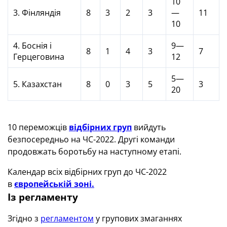
10
3. Фінляндія
8
3
2
3
—
11
10
4. Боснія і
9—
8
1
4
3
7
Герцеговина
12
5—
5. Казахстан
8
0
3
5
3
20
10 переможців
відбірних груп
вийдуть
безпосередньо на ЧС-2022. Другі команди
продовжать боротьбу на наступному етапі.
Календар всіх відбірних груп до ЧС-2022
в
європейській зоні.
Із регламенту
Згідно з
регламентом
у групових змаганнях