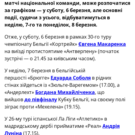
матчі національної команди, може розпочатися
за графіком — у суботу, 6 березня, але основні
події, судячи з усього, відбуватимуться в
неділю, 7-го та понеділок, 8 березня.
Отже, у суботу, 6 березня в рамках 30-го туру
чемпіонату Бельгії «Кортрейк»
Євгена Макаренка
на виїзді протистоятиме «Антверпену» (початок
зустрічі — о 21.45 за київським часом).
У неділю, 7 березня в бельгійській
першості «Брюгге»
Едуарда Соболя
в рідних
стінах зійдеться із «Зюльте-Варегемом» (17.00), а
«Андерлехт»
Богдана Михайліченка
, що
вийшов
до півфіналу
Кубку Бельгії, на своєму полі
зіграє проти «Мехелена» (19.15).
У 26-му турі іспанської Ла Ліги «Атлетико» в
мадридському дербі прийматиме «Реал»
Андрія
Луніна
(17.15).