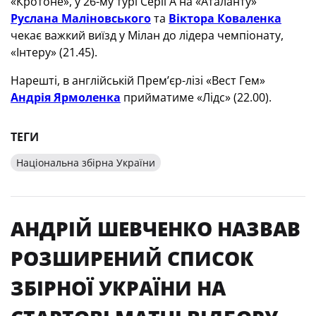
«Кротоне», у 26-му турі Серії А на «Аталанту»
Руслана Маліновського
та
Віктора Коваленка
чекає важкий виїзд у Мілан до лідера чемпіонату,
«Інтеру» (21.45).
Нарешті, в англійській Прем’єр-лізі «Вест Гем»
Андрія Ярмоленка
прийматиме «Лідс» (22.00).
ТЕГИ
Національна збірна України
АНДРІЙ ШЕВЧЕНКО НАЗВАВ
РОЗШИРЕНИЙ СПИСОК
ЗБІРНОЇ УКРАЇНИ НА