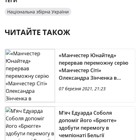
ТЕГИ
Національна збірна України
ЧИТАЙТЕ ТАКОЖ
«Манчестер Юнайтед»
перервав переможну серію
«Манчестер Сіті»
Олександра Зінченка в
англійській Прем’єр-лізі
07 березня 2021, 21:23
М’яч Едуарда Соболя
допоміг його «Брюгге»
здобути перемогу в
чемпіонаті Бельгії