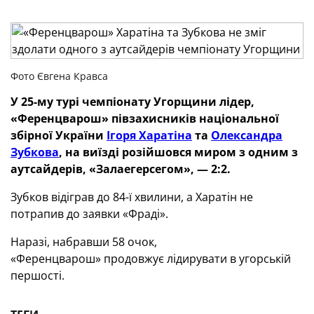
Фото Євгена Кравса
У 25-му турі чемпіонату Угорщини лідер,
«Ференцварош» півзахисників національної
збірної України
Ігоря Харатіна
та
Олександра
Зубкова
, на виїзді розійшовся миром з одним з
аутсайдерів, «Залаегерсегом», — 2:2.
Зубков відіграв до 84-ї хвилини, а Харатін не
потрапив до заявки «Фраді».
Наразі, набравши 58 очок,
«Ференцварош» продовжує лідирувати в угорській
першості.