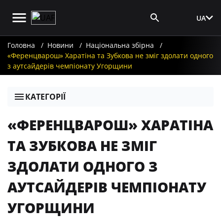
UA
Вхід для ЗМІ
Головна
Новини
Національна збірна
«Ференцварош» Харатіна та Зубкова не зміг здолати одного
з аутсайдерів чемпіонату Угорщини
КАТЕГОРІЇ
«ФЕРЕНЦВАРОШ» ХАРАТІНА
ТА ЗУБКОВА НЕ ЗМІГ
ЗДОЛАТИ ОДНОГО З
АУТСАЙДЕРІВ ЧЕМПІОНАТУ
УГОРЩИНИ