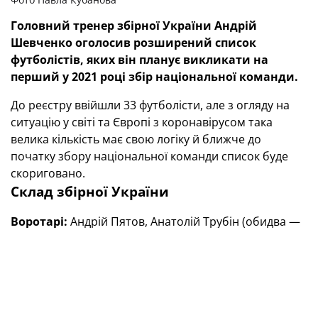
Головний тренер збірної України Андрій
Шевченко оголосив розширений список
футболістів, яких він планує викликати на
перший у 2021 році збір національної команди.
До реєстру ввійшли 33 футболісти, але з огляду на
ситуацію у світі та Європі з коронавірусом така
велика кількість має свою логіку й ближче до
початку збору національної команди список буде
скориговано.
Склад збірної України
Воротарі:
Андрій Пятов, Анатолій Трубін (обидва —
«Шахтар»), Георгій Бущан («Динамо»), Дмитро Різник
(«Ворскла»), Андрій Лунін («Реал», Іспанія).
Захисники:
Сергій Кривцов, Микола Матвієнко,
Віктор Корнієнко (всі — «Шахтар»), Віталій