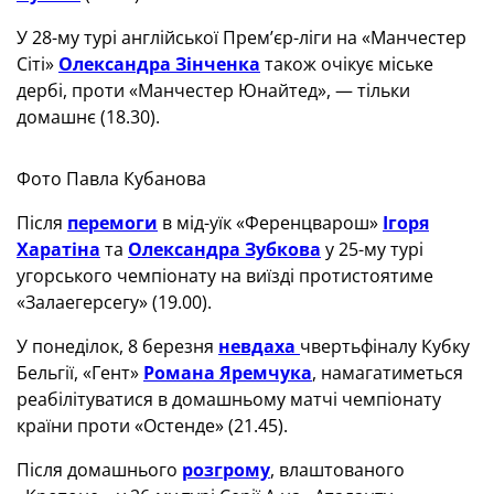
У 28-му турі англійської Прем’єр-ліги на «Манчестер
Сіті»
Олександра Зінченка
також очікує міське
дербі, проти «Манчестер Юнайтед», — тільки
домашнє (18.30).
Фото Павла Кубанова
Після
перемоги
в мід-уїк «Ференцварош»
Ігоря
Харатіна
та
Олександра Зубкова
у 25-му турі
угорського чемпіонату на виїзді протистоятиме
«Залаегерсегу» (19.00).
У понеділок, 8 березня
невдаха
чвертьфіналу Кубку
Бельгії, «Гент»
Романа Яремчука
, намагатиметься
реабілітуватися в домашньому матчі чемпіонату
країни проти «Остенде» (21.45).
Після домашнього
розгрому
, влаштованого