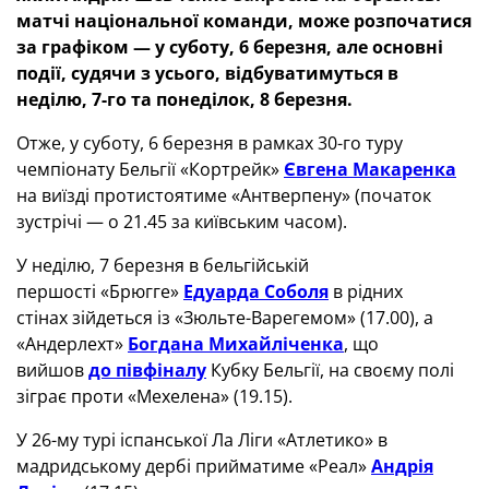
матчі національної команди, може розпочатися
за графіком — у суботу, 6 березня, але основні
події, судячи з усього, відбуватимуться в
неділю, 7-го та понеділок, 8 березня.
Отже, у суботу, 6 березня в рамках 30-го туру
чемпіонату Бельгії «Кортрейк»
Євгена Макаренка
на виїзді протистоятиме «Антверпену» (початок
зустрічі — о 21.45 за київським часом).
У неділю, 7 березня в бельгійській
першості «Брюгге»
Едуарда Соболя
в рідних
стінах зійдеться із «Зюльте-Варегемом» (17.00), а
«Андерлехт»
Богдана Михайліченка
, що
вийшов
до півфіналу
Кубку Бельгії, на своєму полі
зіграє проти «Мехелена» (19.15).
У 26-му турі іспанської Ла Ліги «Атлетико» в
мадридському дербі прийматиме «Реал»
Андрія