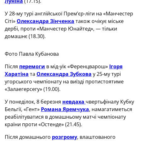
Луніна
(17.15).
У 28-му турі англійської Прем’єр-ліги на «Манчестер
Сіті»
Олександра Зінченка
також очікує міське
дербі, проти «Манчестер Юнайтед», — тільки
домашнє (18.30).
Фото Павла Кубанова
Після
перемоги
в мід-уїк «Ференцварош»
Ігоря
Харатіна
та
Олександра Зубкова
у 25-му турі
угорського чемпіонату на виїзді протистоятиме
«Залаегерсегу» (19.00).
У понеділок, 8 березня
невдаха
чвертьфіналу Кубку
Бельгії, «Гент»
Романа Яремчука
, намагатиметься
реабілітуватися в домашньому матчі чемпіонату
країни проти «Остенде» (21.45).
Після домашнього
розгрому
, влаштованого