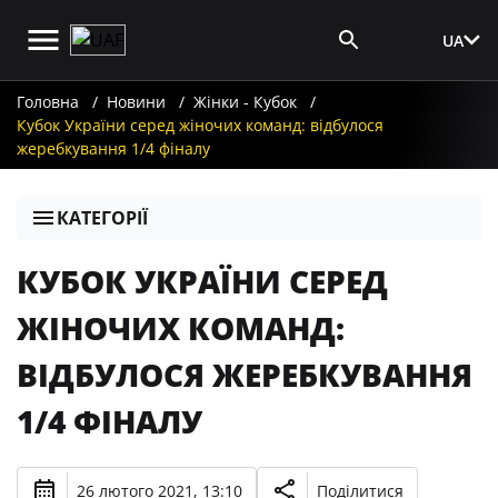
UA
Вхід для ЗМІ
Головна
Новини
Жінки - Кубок
Кубок України серед жіночих команд: відбулося
жеребкування 1/4 фіналу
КАТЕГОРІЇ
КУБОК УКРАЇНИ СЕРЕД
ЖІНОЧИХ КОМАНД:
ВІДБУЛОСЯ ЖЕРЕБКУВАННЯ
1/4 ФІНАЛУ
26 лютого 2021, 13:10
Поділитися