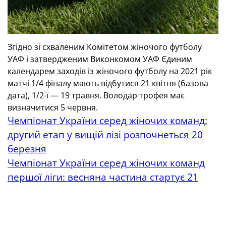
Згідно зі схваленим Комітетом жіночого футболу
УАФ і затвердженим Виконкомом УАФ Єдиним
календарем заходів із жіночого футболу на 2021 рік
матчі 1/4 фіналу мають відбутися 21 квітня (базова
дата), 1/2-ї — 19 травня. Володар трофея має
визначитися 5 червня.
Чемпіонат України серед жіночих команд:
другий етап у вищій лізі розпочнеться 20
березня
Чемпіонат України серед жіночих команд
першої ліги: весняна частина стартує 21
березня
ТЕГИ