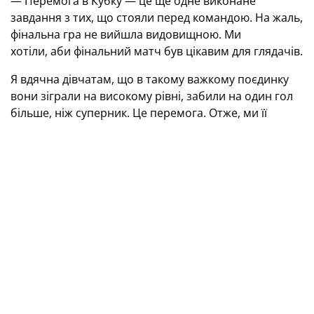
— Перемога в Кубку — це ще одне виконане
завдання з тих, що стояли перед командою. На жаль,
фінальна гра не вийшла видовищною. Ми
хотіли, аби фінальний матч був цікавим для глядачів.
Я вдячна дівчатам, що в такому важкому поєдинку
вони зіграли на високому рівні, забили на один гол
більше, ніж суперник. Це перемога. Отже, ми її
заслужили.
«Восход» діяв від оборони, небезпечних моментів
біля наших воріт не створив. Ми готувалися до
серйозного матчу, хотіли, щоб він був цікавим.
Виділяти я нікого не буду. Звичайно, у нас є лідери,
але добре зіграли всі, ми — команда, одне ціле. Тому
я вітаю дівчат, вітаю керівництво клубу з перемогою.
ТЕГИ