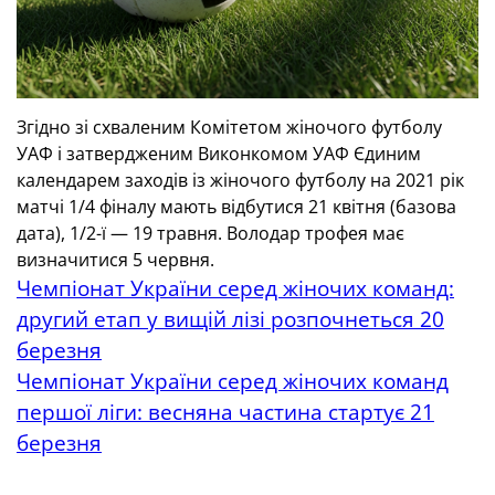
Згідно зі схваленим Комітетом жіночого футболу
УАФ і затвердженим Виконкомом УАФ Єдиним
календарем заходів із жіночого футболу на 2021 рік
матчі 1/4 фіналу мають відбутися 21 квітня (базова
дата), 1/2-ї — 19 травня. Володар трофея має
визначитися 5 червня.
Чемпіонат України серед жіночих команд:
другий етап у вищій лізі розпочнеться 20
березня
Чемпіонат України серед жіночих команд
першої ліги: весняна частина стартує 21
березня