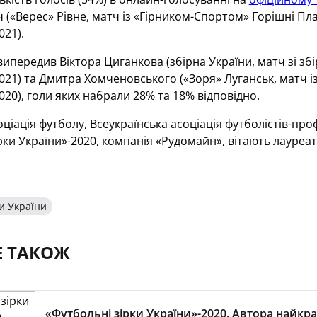
 («Верес» Рівне, матч із «Гірником-Спортом» Горішні Плавн
021).
ередив Віктора Циганкова (збірна України, матч зі збірно
021) та Дмитра Хомченовського («Зоря» Луганськ, матч із 
020), голи яких набрали 28% та 18% відповідно.
оціація футболу, Всеукраїнська асоціація футболістів-пр
рки України»-2020, компанія «Рудомайн», вітають лауреа
и України
Е ТАКОЖ
«Футбольні зірки України»-2020. Автора найкр