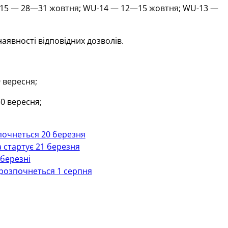
WU-15 — 28—31 жовтня; WU-14 — 12—15 жовтня; WU-13 —
аявності відповідних дозволів.
 вересня;
0 вересня;
зпочнеться 20 березня
 стартує 21 березня
 березні
 розпочнеться 1 серпня