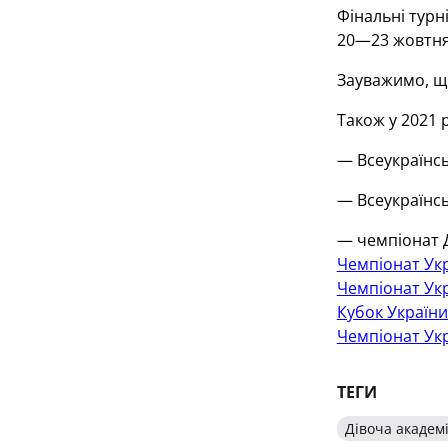
Фінальні турн
20—23 жовтня
Зауважимо, що
Також у 2021 
— Всеукраїнсь
— Всеукраїнсь
— чемпіонат Д
Чемпіонат Укр
Чемпіонат Укр
Кубок України
Чемпіонат Укр
ТЕГИ
Дівоча академ