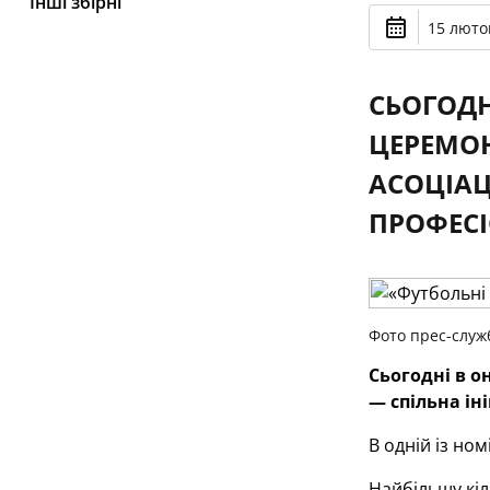
Інші збірні
15 лютог
СЬОГОДН
ЦЕРЕМОН
АСОЦІАЦ
ПРОФЕСІ
Фото прес-служ
Сьогодні в о
— спільна іні
В одній із но
Найбільшу кіл