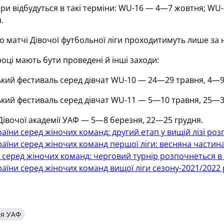
іри відбудуться в такі терміни: WU-16 — 4—7 жовтня; 
.
 матчі Дівочої футбольної ліги проходитимуть лише за н
році мають бути проведені й інші заходи:
кий фестиваль серед дівчат WU-10 — 24—29 травня, 4—9
кий фестиваль серед дівчат WU-11 — 5—10 травня, 25—3
івочої академії УАФ — 5—8 березня, 22—25 грудня.
аїни серед жіночих команд: другий етап у вищій лізі ро
аїни серед жіночих команд першої ліги: весняна частина
 серед жіночих команд: черговий турнір розпочнеться в
аїни серед жіночих команд вищої ліги сезону-2021/2022
ія УАФ