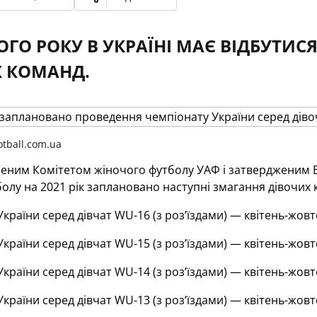
ГО РОКУ В УКРАЇНІ МАЄ ВІДБУТИС
 КОМАНД.
tball.com.ua
аленим Комітетом жіночого футболу УАФ і затвердженим
олу на 2021 рік заплановано наступні змагання дівочих 
країни серед дівчат WU-16 (з роз’їздами) — квітень-жовт
країни серед дівчат WU-15 (з роз’їздами) — квітень-жовт
країни серед дівчат WU-14 (з роз’їздами) — квітень-жовт
країни серед дівчат WU-13 (з роз’їздами) — квітень-жовт