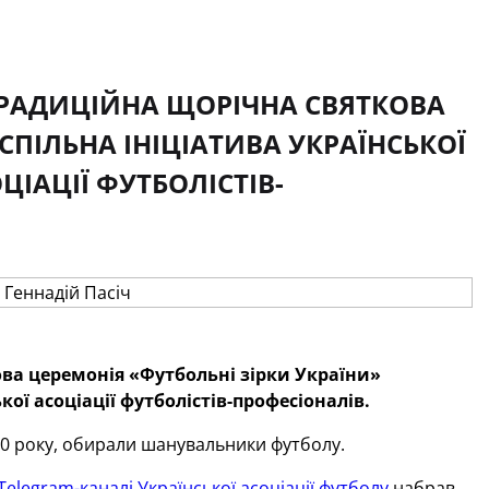
ТРАДИЦІЙНА ЩОРІЧНА СВЯТКОВА
СПІЛЬНА ІНІЦІАТИВА УКРАЇНСЬКОЇ
ЦІАЦІЇ ФУТБОЛІСТІВ-
ова церемонія «Футбольні зірки України»
кої асоціації футболістів-професіоналів.
20 року, обирали шанувальники футболу.
Telegram-каналі Української асоціації футболу
набрав