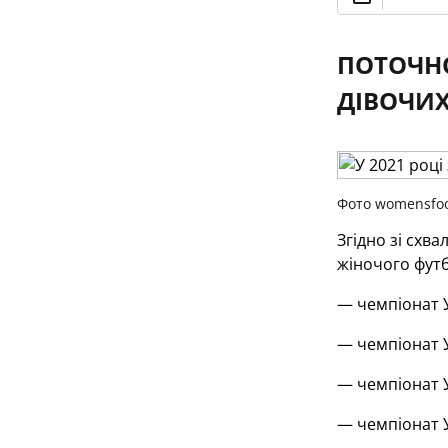
ПОТОЧНО
ДІВОЧИХ
Фото womensfoo
Згідно зі схв
жіночого футб
— чемпіонат У
— чемпіонат У
— чемпіонат У
— чемпіонат У