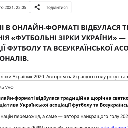
о 2021, 23:05
Поділитися
І В ОНЛАЙН-ФОРМАТІ ВІДБУЛАСЯ 
ІЯ «ФУТБОЛЬНІ ЗІРКИ УКРАЇНИ» — 
ІЇ ФУТБОЛУ ТА ВСЕУКРАЇНСЬКОЇ АСО
ОНАЛІВ.
би УАФ
нлайн-форматі відбулася традиційна щорічна святк
ціатива Української асоціації футболу та Всеукраїнсь
мінацій переможця, а саме — автора найкращого голу 20
ькість голосів (54%) в онлайн-голосуванні на
офіційному 