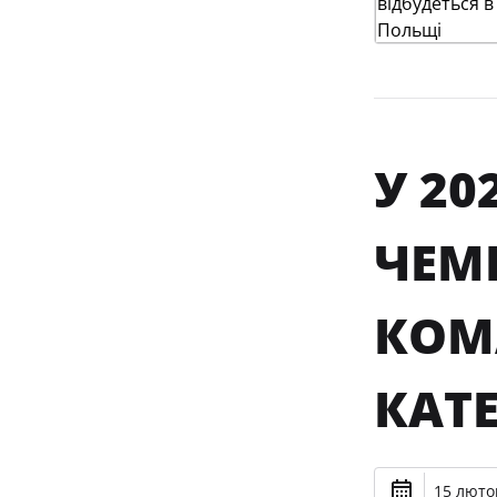
У 2
ЧЕМ
КОМ
КАТЕ
15 лютог