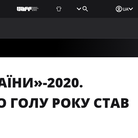
Фаншоп
Квитки
Вхід для ЗМІ
UA
ВИНИ
МЕДІА
ДОКУМЕНТИ
UAF DATA CENTER
АЇНИ»-2020.
 ГОЛУ РОКУ СТАВ