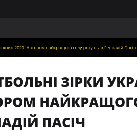
ГОЛОВНА
ПРО УАФ
ЗБІРНІ
ЧЛЕНИ УАФ
НО
раїни»-2020. Автором найкращого голу року став Геннадій Пасіч
БОЛЬНІ ЗІРКИ УКР
ОРОМ НАЙКРАЩОГО
НАДІЙ ПАСІЧ