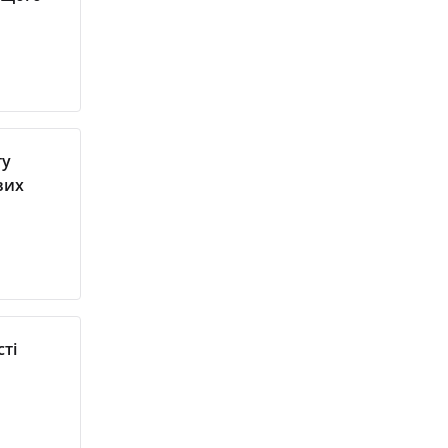
ту
вих
сті