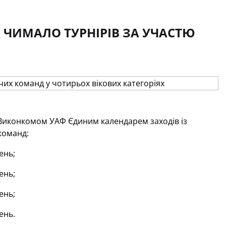
Я ЧИМАЛО ТУРНІРІВ ЗА УЧАСТЮ
 Виконкомом УАФ Єдиним календарем заходів із
команд:
ень;
ень;
ень;
ень.