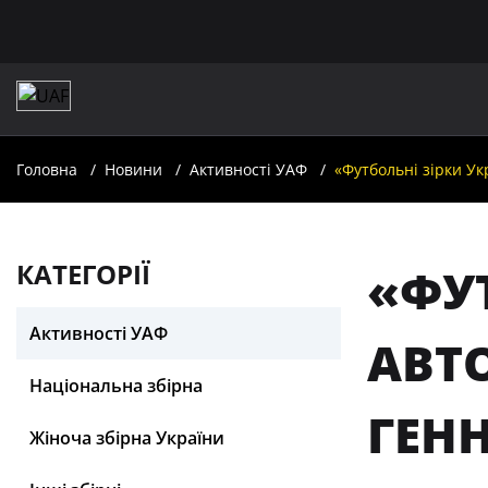
Головна
Новини
Активності УАФ
«Футбольні зірки Ук
КАТЕГОРІЇ
«ФУТ
Активності УАФ
АВТ
Національна збірна
ГЕН
Жіноча збірна України