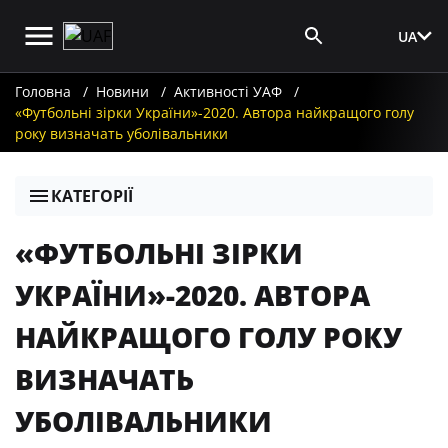
UA
Вхід для ЗМІ
Головна
Новини
Активності УАФ
«Футбольні зірки України»-2020. Автора найкращого голу
року визначать уболівальники
КАТЕГОРІЇ
«ФУТБОЛЬНІ ЗІРКИ
УКРАЇНИ»-2020. АВТОРА
НАЙКРАЩОГО ГОЛУ РОКУ
ВИЗНАЧАТЬ
УБОЛІВАЛЬНИКИ