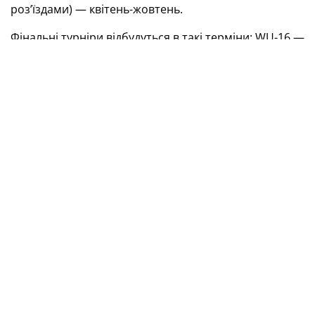
роз’їздами) — квітень-жовтень.
Фінальні турніри відбудуться в такі терміни: WU-16 —
4—7 жовтня; WU-15 — 28—31 жовтня; WU-14 — 12—
15 жовтня; WU-13 — 20—23 жовтня.
Зауважимо, що матчі Дівочої футбольної ліги
проходитимуть лише за наявності відповідних
дозволів.
Також у 2021 році мають бути проведені й інші
заходи:
— Всеукраїнський фестиваль серед дівчат WU-10 —
24—29 травня, 4—9 вересня;
— Всеукраїнський фестиваль серед дівчат WU-11 — 5
—10 травня, 25—30 вересня;
— чемпіонат Дівочої академії УАФ — 5—8 березня,
22—25 грудня.