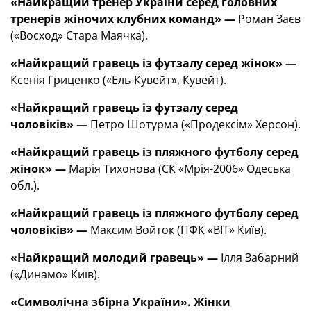
«Найкращий тренер України серед головних
тренерів жіночих клубних команд» —
Роман Заєв
(«Восход» Стара Маячка).
«Найкращий гравець із футзалу серед жінок» —
Ксенія Гриценко («Ель-Кувейт», Кувейт).
«Найкращий гравець із футзалу серед
чоловіків» —
Петро Шотурма («Продексім» Херсон).
«Найкращий гравець із пляжного футболу серед
жінок» —
Марія Тихонова
(СК «Мрія-2006» Одеська
обл.).
«Найкращий гравець із пляжного футболу серед
чоловіків» —
Максим Войток (ПФК «ВІТ» Київ).
«Найкращий молодий гравець»
—
Ілля Забарний
(«Динамо» Київ).
«Символічна збірна України». Жінки