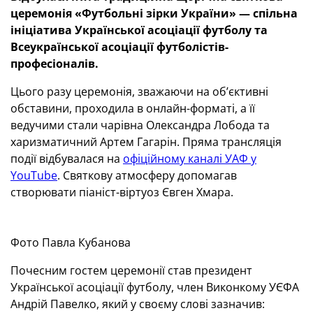
церемонія «Футбольні зірки України» —
спільна
ініціатива Української асоціації футболу та
Всеукраїнської асоціації футболістів-
професіоналів.
Цього разу церемонія, зважаючи на об’єктивні
обставини, проходила в онлайн-форматі, а її
ведучими стали чарівна Олександра Лобода та
харизматичний Артем Гагарін. Пряма трансляція
події відбувалася на
офіційному каналі УАФ у
YouTube
. Святкову атмосферу допомагав
створювати піаніст-віртуоз Євген Хмара.
Фото Павла Кубанова
Почесним гостем церемонії став президент
Української асоціації футболу, член Виконкому УЄФА
Андрій Павелко, який у своєму слові зазначив: