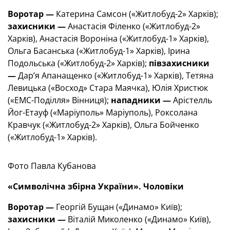
Воротар —
Катерина Самсон («Житлобуд-2» Харків);
захисники —
Анастасія Філенко («Житлобуд-2»
Харків), Анастасія Вороніна («Житлобуд-1» Харків),
Ольга Басанська («Житлобуд-1» Харків), Ірина
Подольська («Житлобуд-2» Харків);
півзахисники
—
Дар’я Апанащенко («Житлобуд-1» Харків), Тетяна
Левицька («Восход» Стара Маячка), Юлія Христюк
(«ЕМС-Поділля» Вінниця);
нападники —
Арістелль
Йог-Етауф («Маріуполь» Маріуполь), Роксолана
Кравчук («Житлобуд-2» Харків), Ольга Бойченко
(«Житлобуд-1» Харків).
Фото Павла Кубанова
«Символічна збірна України». Чоловіки
Воротар —
Георгій Бущан («Динамо» Київ);
захисники —
Віталій Миколенко («Динамо» Київ),