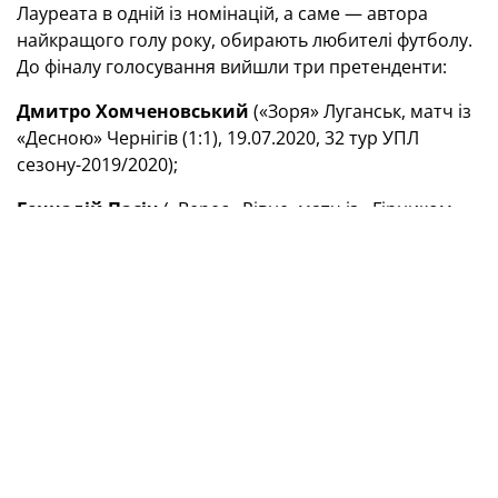
Лауреата в одній із номінацій, а саме — автора
найкращого голу року, обирають любителі футболу.
До фіналу голосування вийшли три претенденти:
Дмитро Хомченовський
(«Зоря» Луганськ, матч із
«Десною» Чернігів (1:1), 19.07.2020, 32 тур УПЛ
сезону-2019/2020);
Геннадій Пасіч
(«Верес» Рівне, матч із «Гірником-
Спортом» Горішні Плавні (3:0), 25.11.2020, 15 тур
першої ліги сезону-2020/2021);
Віктор Циганков
(збірна України, матч зі збірною
Іспанії (1:0), 13.10.2020, 4 тур Ліги націй
сезону-2020/2021).
Переможця буде визначено шляхом онлайн-
голосування на
офіційному Telegram-каналі
Української асоціації футболу
. Долучайтеся та
обирайте свого фаворита!