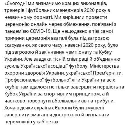
«Сьогодні ми визначимо кращих виконавців,
тренерів і футбольних менеджерів 2020 року в
незвичному форматі. Ми вирішили провести
церемонію онлайн через обмеження, пов’язані з
пандемією COVID-19. Ще нещодавно з тієї самої
причини церемонія взагалі була під загрозою
скасування, як свого часу, навесні 2020 року, було
під загрозою й закінчення чемпіонату та Кубку
України. Але завдяки тісній співпраці й об’єднанню
зусиль Української асоціації футболу, Міністерства
охорони здоров’я України, української Прем’єр-ліги,
Професіональної футбольної ліги України та всіх
клубів нам вдалося не тільки завершити першість та
Кубок України за спортивним принципом, а й
частково повернути вболівальників на трибуни.
Хоча в деяких країнах Європи були змушені
завершити змагання достроково й визначати
переможців у кабінетах.