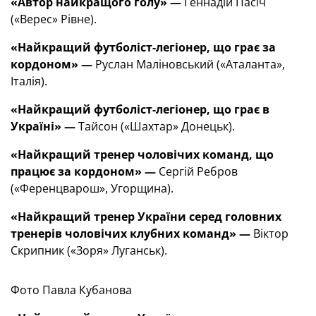
«Автор найкращого голу» —
Геннадій Пасіч
(«Верес» Рівне).
«Найкращий футболіст-легіонер, що грає за
кордоном» —
Руслан Маліновський («Аталанта»,
Італія).
«Найкращий футболіст-легіонер, що грає в
Україні» —
Тайсон («Шахтар» Донецьк).
«Найкращий тренер чоловічих команд, що
працює за кордоном» —
Сергій Ребров
(«Ференцварош», Угорщина).
«Найкращий тренер України серед головних
тренерів чоловічих клубних команд» —
Віктор
Скрипник («Зоря» Луганськ).
Фото Павла Кубанова