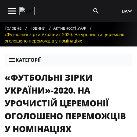
UA
Вхід для ЗМІ
Головна
Новини
Активності УАФ
«Футбольні зірки України»-2020. На урочистій церемонії
оголошено переможців у номінаціях
КАТЕГОРІЇ
«ФУТБОЛЬНІ ЗІРКИ
УКРАЇНИ»-2020. НА
УРОЧИСТІЙ ЦЕРЕМОНІЇ
ОГОЛОШЕНО ПЕРЕМОЖЦІВ
У НОМІНАЦІЯХ