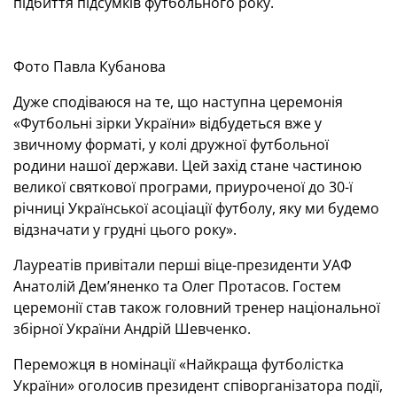
підбиття підсумків футбольного року.
Фото Павла Кубанова
Дуже сподіваюся на те, що наступна церемонія
«Футбольні зірки України» відбудеться вже у
звичному форматі, у колі дружної футбольної
родини нашої держави. Цей захід стане частиною
великої святкової програми, приуроченої до 30-ї
річниці Української асоціації футболу, яку ми будемо
відзначати у грудні цього року».
Лауреатів привітали перші віце-президенти УАФ
Анатолій Дем’яненко та Олег Протасов. Гостем
церемонії став також головний тренер національної
збірної України Андрій Шевченко.
Переможця в номінації «Найкраща футболістка
України» оголосив президент співорганізатора події,