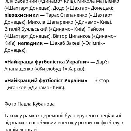
Ілля Забарний («Динамо» Київ), Микола Матвієнко
(«Шахтар» Донецьк), Додо («Шахтар» Донецьк);
півзахисники —
Тарас Степаненко («Шахтар»
Донецьк), Микола Шапаренко («Динамо» Київ),
Віталій Буяльський («Динамо» Київ), Тайсон
(«Шахтар» Донецьк), Віктор Циганков («Динамо»
Київ);
нападник —
Шахаб Захеді («Олімпік»
Донецьк).
«Найкраща футболістка України»
—
Дар'я
Апанащенко («Житлобуд-1» Харків).
«Найкращий футболіст України» —
Віктор
Циганков («Динамо» Київ).
Фото Павла Кубанова
Також у рамках церемонії було вручено спеціальні
відзнаки за особливий внесок у розвиток футболу в
нашій державі: