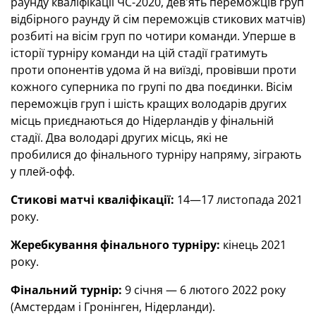
раунду кваліфікації ЧС-2020, дев'ять переможців груп
відбірного раунду й сім переможців стикових матчів)
розбиті на вісім груп по чотири команди. Уперше в
історії турніру команди на цій стадії гратимуть
проти опонентів удома й на виїзді, провівши проти
кожного суперника по групі по два поєдинки. Вісім
переможців груп і шість кращих володарів других
місць приєднаються до Нідерландів у фінальній
стадії. Два володарі других місць, які не
пробилися до фінального турніру напряму, зіграють
у плей-офф.
Стикові матчі кваліфікації:
14—17 листопада 2021
року.
Жеребкування фінального турніру:
кінець 2021
року.
Фінальний турнір:
9 cічня — 6 лютого 2022 року
(Амстердам і Гронінген, Нідерланди).