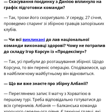
— Скасування поєдинку з Данією вплинуло на
графік підготовки команди?
— Так, трохи його скоригувало. У середу, 27 січня,
проведемо спаринг зі збірною гравців запорізьких
клубів.
— Чи всі
викликані
до лав національної
команди виконавці здорові
?
Чому не потрапив
до складу Ігор Корсун із «Продексіму»
?
— Так, усі прибули до розташування збірної. Щодо
Корсуна, то він переніс операцію. Сподіваємося, що
в найближчому майбутньому він відновиться.
— Що ви вже знаєте про збірну Албанії?
— Переглянемо запис її матчу з Хорватією в
першому турі. Треба відповідально готуватися до
всіх суперників. Албанія — балканська команда
хорошого середнього рівня. Є технічні гравці, які