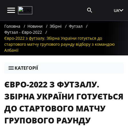
UA
Вхід для ЗМІ
Головна
Новини
Збірні
Футзал
Футзал - Євро-2022
Євро-2022 з футзалу. Збірна України готується до
стартового матчу групового раунду відбору з командою
Албанії
КАТЕГОРІЇ
ЄВРО-2022 З ФУТЗАЛУ.
ЗБІРНА УКРАЇНИ ГОТУЄТЬСЯ
ДО СТАРТОВОГО МАТЧУ
ГРУПОВОГО РАУНДУ