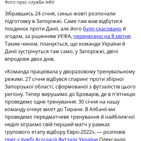
Фото прес-служби АФУ
Зібравшись 24 січня, синьо-жовті розпочали
підготовку в Запоріжжі. Саме там мав відбутися
поєдинок проти Данії, але його
було скасовано
й
згодом, за рішенням УЄФА,
перенесено на 8 квітня
.
Таким чином, планується, що команди України й
Данії зустрінуться там само, у Запоріжжі, двічі
впродовж двох днів.
«Команда працювала у дворазовому тренувальному
режимі. 27 січня відбувся спаринг проти збірної
Запорізької області, сформованої з футзалістів цього
регіону. Тепер вирушимо до Броварів, де в п'ятницю
проведемо одне тренування. 30 січня на нашу
команду очікує виліт до Тирани. В Албанії ми
проведемо передматчеве тренування й найближчої
неділі зіграємо свій перший матч у рамках
групового етапу відбору Євро-2022», — розповів
прес-службі Асоціації футзалу України
Олександр