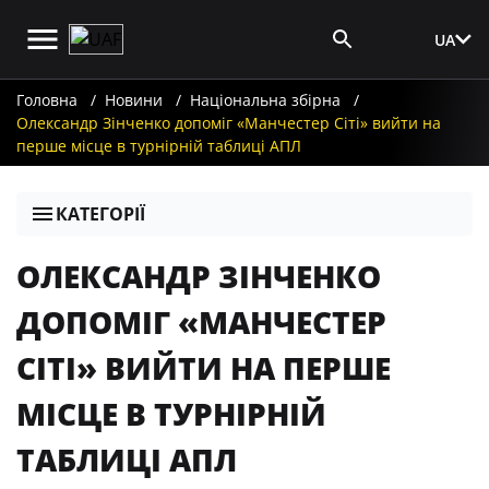
UA
Вхід для ЗМІ
Головна
Новини
Національна збірна
Олександр Зінченко допоміг «Манчестер Сіті» вийти на
перше місце в турнірній таблиці АПЛ
КАТЕГОРІЇ
ОЛЕКСАНДР ЗІНЧЕНКО
ДОПОМІГ «МАНЧЕСТЕР
СІТІ» ВИЙТИ НА ПЕРШЕ
МІСЦЕ В ТУРНІРНІЙ
ТАБЛИЦІ АПЛ