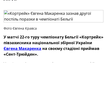
Фото Євгена Кравса
У матчі 22-го туру чемпіонату Бельгії «Кортрейк»
півзахисника національної збірної України
Євгена Макаренка
на своєму стадіоні приймав
«Сент-Трюйден».
Українець з’явився на полі у стартовому складі й
відіграв повний поєдинок, який закінчився другою
поспіль поразкою його команди в турнірі — 0:2.
Наразі, набравши 29 очок, «Кортрейк» іде 11-м у
турнірній таблиці бельгійської Про Ліги.
ТЕГИ