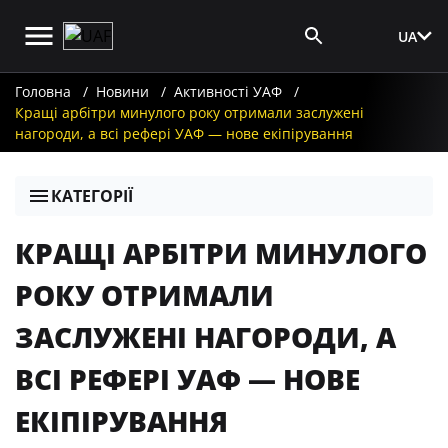
UA
Вхід для ЗМІ
Головна
Новини
Активності УАФ
Кращі арбітри минулого року отримали заслужені
нагороди, а всі рефері УАФ — нове екіпірування
КАТЕГОРІЇ
КРАЩІ АРБІТРИ МИНУЛОГО
РОКУ ОТРИМАЛИ
ЗАСЛУЖЕНІ НАГОРОДИ, А
ВСІ РЕФЕРІ УАФ — НОВЕ
ЕКІПІРУВАННЯ