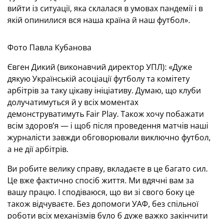
вийти із ситуації, яка склалася в умовах пандемії і в
якій опинилися вся наша країна й наш футбол».
Фото Павла Кубанова
Євген Дикий (виконавчий директор УПЛ): «Дуже
дякую Українській асоціації футболу та комітету
арбітрів за таку цікаву ініціативу. Думаю, що клуби
долучатимуться й у всіх моментах
демонструватимуть Fair Play. Також хочу побажати
всім здоров’я — і щоб після проведення матчів наші
журналісти завжди обговорювали виключно футбол,
а не дії арбітрів.
Ви робите велику справу, вкладаєте в це багато сил.
Це вже фактично спосіб життя. Ми вдячні вам за
вашу працю. І сподіваюся, що ви зі свого боку це
також відчуваєте. Без допомоги УАФ, без спільної
роботи всіх механізмів було б дуже важко закінчити