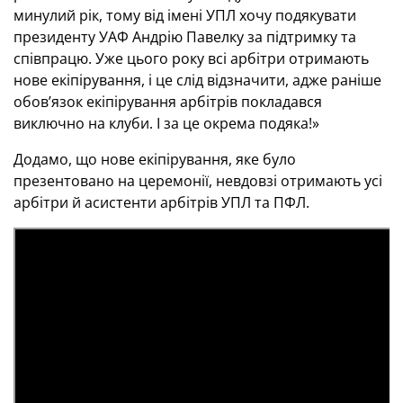
минулий рік, тому від імені УПЛ хочу подякувати
президенту УАФ Андрію Павелку за підтримку та
співпрацю. Уже цього року всі арбітри отримають
нове екіпірування, і це слід відзначити, адже раніше
обов’язок екіпірування арбітрів покладався
виключно на клуби. І за це окрема подяка!»
Додамо, що нове екіпірування, яке було
презентовано на церемонії, невдовзі отримають усі
арбітри й асистенти арбітрів УПЛ та ПФЛ.