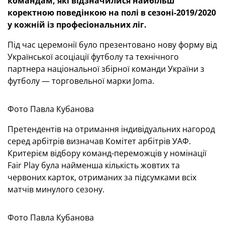
командам, які відзначилися найбільш
коректною поведінкою на полі в сезоні-2019/2020
у кожній із професіональних ліг.
Під час церемонії було презентовано нову форму від
Української асоціації футболу та технічного
партнера національної збірної команди України з
футболу — торговельної марки Joma.
Фото Павла Кубанова
Претендентів на отримання індивідуальних нагород
серед арбітрів визначав Комітет арбітрів УАФ.
Критерієм відбору команд-переможців у номінації
Fair Play була найменша кількість жовтих та
червоних карток, отриманих за підсумками всіх
матчів минулого сезону.
Фото Павла Кубанова