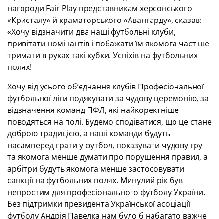
нагороди Fair Play представникам херсонського
«Кристалу» й краматорського «Авангарду», сказав:
«Хочу відзначити два наші футбольні клуби,
привітати номінантів і побажати їм якомога частіше
тримати в руках такі кубки. Успіхів на футбольних
полях!
Хочу від усього об’єднання клубів Професіональної
футбольної ліги подякувати за чудову церемонію, за
відзначення команд ПФЛ, які найкоректніше
поводяться на полі. Будемо сподіватися, що це стане
доброю традицією, а наші команди будуть
насамперед грати у футбол, показувати чудову гру
та якомога менше думати про порушення правил, а
арбітри будуть якомога менше застосовувати
санкції на футбольних полях. Минулий рік був
непростим для професіонального футболу України.
Без підтримки президента Української асоціації
футболу Андрія Павелка нам було б набагато важче