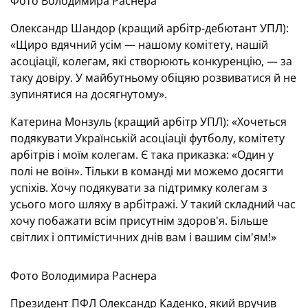
Фото Володимира Раснера
Олександр Шандор (кращий арбітр-дебютант УПЛ):
«Щиро вдячний усім — нашому комітету, нашій
асоціації, колегам, які створюють конкуренцію, — за
таку довіру. У майбутньому обіцяю розвиватися й не
зупинятися на досягнутому».
Катерина Монзуль (кращий арбітр УПЛ): «Хочеться
подякувати Українській асоціації футболу, комітету
арбітрів і моїм колегам. Є така приказка: «Один у
полі не воїн». Тільки в команді ми можемо досягти
успіхів. Хочу подякувати за підтримку колегам з
усього мого шляху в арбітражі. У такий складний час
хочу побажати всім присутнім здоров'я. Більше
світлих і оптимістичних днів вам і вашим сім'ям!»
Фото Володимира Раснера
Президент ПФЛ Олександр Каденко, який вручив