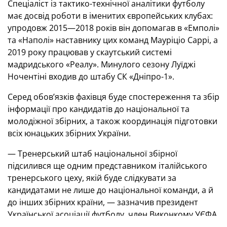
Спеціаліст із тактико-технічної аналітики футболу
має досвід роботи в іменитих європейських клубах:
упродовж 2015—2018 років він допомагав в «Емполі»
та «Наполі» наставнику цих команд Мауріціо Саррі, а
2019 року працював у скаутський системі
мадридського «Реалу». Минулого сезону Луїджі
Ночентіні входив до штабу СК «Дніпро-1».
Серед обов’язків фахівця буде спостереження та збір
інформації про кандидатів до національної та
молодіжної збірних, а також координація підготовки
всіх юнацьких збірних України.
— Тренерський штаб національної збірної
підсилився ще одним представником італійського
тренерського цеху, якій буде слідкувати за
кандидатами не лише до національної команди, а й
до інших збірних країни, — зазначив президент
Української асоціації футболу, член Виконкому УЄФА
Андрій Павелко в ефірі програми «Головна команда.