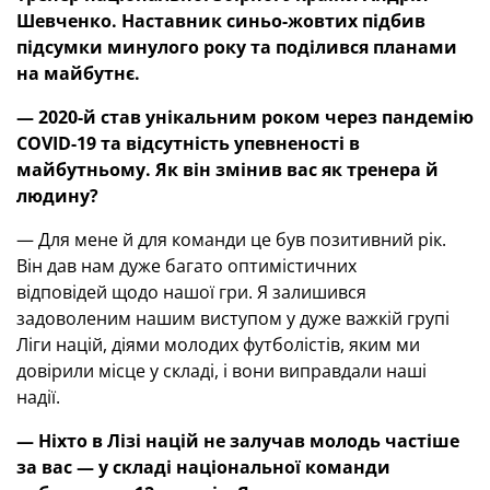
Шевченко. Наставник синьо-жовтих підбив
підсумки минулого року та поділився планами
на майбутнє.
—
2020-й став унікальним роком через пандемію
COVID
-19 та відсутність упевненості в
майбутньому. Як він змінив вас як тренера й
людину?
— Для мене й для команди це був позитивний рік.
Він дав нам дуже багато оптимістичних
відповідей щодо нашої гри. Я залишився
задоволеним нашим виступом у дуже важкій групі
Ліги націй, діями молодих футболістів, яким ми
довірили місце у складі, і вони виправдали наші
надії.
—
Ніхто в Лізі націй не залучав молодь частіше
за вас
—
у складі національної команди