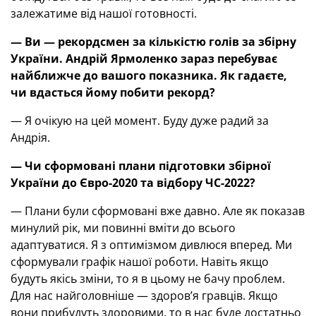
залежатиме від нашої готовності.
—
Ви
—
рекордсмен за кількістю голів за збірну
України. Андрій Ярмоленко зараз перебуває
найближче до вашого показника. Як гадаєте,
чи вдасться йому побити рекорд?
— Я очікую на цей момент. Буду дуже радий за
Андрія.
—
Чи сформовані плани підготовки збірної
України до Євро-2020 та відбору ЧС-2022?
— Плани були сформовані вже давно. Але як показав
минулий рік, ми повинні вміти до всього
адаптуватися. Я з оптимізмом дивлюся вперед. Ми
сформували графік нашої роботи. Навіть якщо
будуть якісь зміни, то я в цьому не бачу проблем.
Для нас найголовніше — здоров’я гравців. Якщо
вони прибудуть здоровими, то в нас буде достатньо