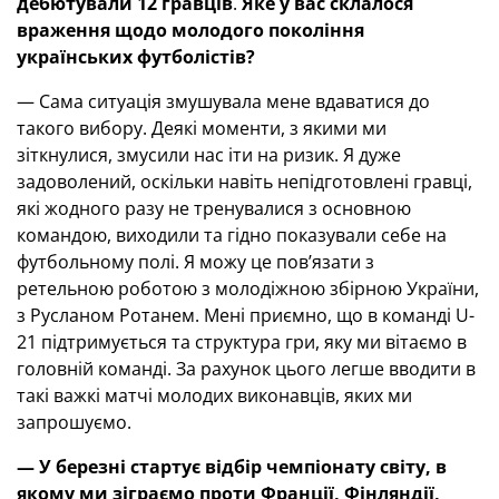
дебютували 12 гравців
.
Яке у вас склалося
враження щодо молодого покоління
українських футболістів?
— Сама ситуація змушувала мене вдаватися до
такого вибору. Деякі моменти, з якими ми
зіткнулися, змусили нас іти на ризик. Я дуже
задоволений, оскільки навіть непідготовлені гравці,
які жодного разу не тренувалися з основною
командою, виходили та гідно показували себе на
футбольному полі. Я можу це пов’язати з
ретельною роботою з молодіжною збірною України,
з Русланом Ротанем. Мені приємно, що в команді U-
21 підтримується та структура гри, яку ми вітаємо в
головній команді. За рахунок цього легше вводити в
такі важкі матчі молодих виконавців, яких ми
запрошуємо.
—
У березні стартує відбір чемпіонату світу, в
якому ми зіграємо проти Франції, Фінляндії,