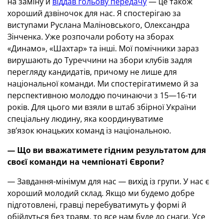
на заміну й
віддав гольову передачу
— це також
хороший дзвіночок для нас. Я спостерігаю за
виступами Руслана Маліновського, Олександра
Зінченка. Уже розпочали роботу на зборах
«Динамо», «Шахтар» та інші. Мої помічники зараз
вирушають до Туреччини на збори клубів задля
перегляду кандидатів, причому не лише для
національної команди. Ми спостерігатимемо й за
перспективною молоддю починаючи з 15—16-ти
років. Для цього ми взяли в штаб збірної України
спеціальну людину, яка координуватиме
зв’язок юнацьких команд із національною.
—
Що ви вважатимете гідним результатом для
своєї команди на чемпіонаті Європи?
— Завдання-мінімум для нас — вихід із групи. У нас є
хороший молодий склад. Якщо ми будемо добре
підготовлені, гравці перебуватимуть у формі й
обійдуться без травм, то все нам буде до снаги. Усе