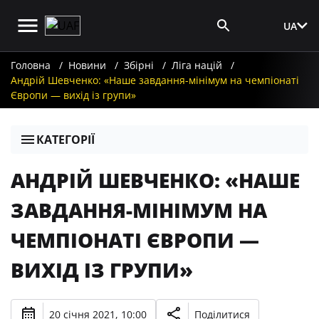
UA
Вхід для ЗМІ
Головна
Новини
Збірні
Ліга націй
Андрій Шевченко: «Наше завдання-мінімум на чемпіонаті
Європи — вихід із групи»
КАТЕГОРІЇ
АНДРІЙ ШЕВЧЕНКО: «НАШЕ
ЗАВДАННЯ-МІНІМУМ НА
ЧЕМПІОНАТІ ЄВРОПИ —
ВИХІД ІЗ ГРУПИ»
20 січня 2021, 10:00
Поділитися