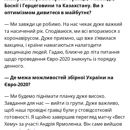
Боснії і Герцеговини та Казахстану. Ви з
оптимізмом дивитеся в майбутнє?
— Ми завжди це робимо. На нас чекає дуже важкий
та насичений рік. Сподіваюся, ми всі впораємося з
коронавірусом. Дуже приємно, що вже з’явилася
вакцина, і країни намагаються налагодити
вакцинацію людей. Гадаю, ближче до літа питання
щодо проведення Євро-2020 зникнуть із порядку
денного.
—
Де межа можливостей збірної України на
Євро-2020?
— Ми будемо піднімати планку дуже високо.
Завдання для нас — вийти із групи. Дуже важливо,
щоб наші провідні гравці були у стовідсотковій
готовності. Я щойно завершив перегляд матчу «Вест
Хему» за участі Андрія Ярмоленка. Він саме вийшов