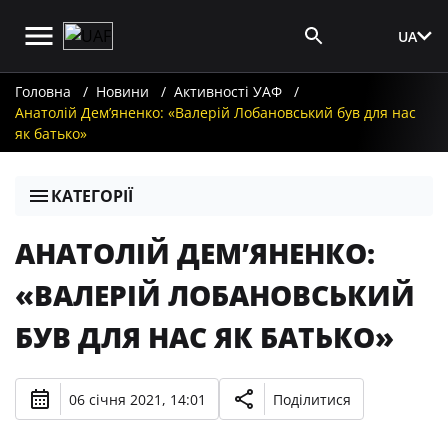
UA
Вхід для ЗМІ
Головна
Новини
Активності УАФ
Анатолій Дем’яненко: «Валерій Лобановський був для нас
як батько»
КАТЕГОРІЇ
АНАТОЛІЙ ДЕМ’ЯНЕНКО:
«ВАЛЕРІЙ ЛОБАНОВСЬКИЙ
БУВ ДЛЯ НАС ЯК БАТЬКО»
06 січня 2021, 14:01
Поділитися