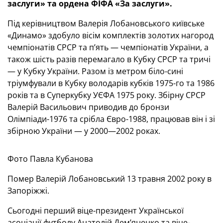
заслуги» та ордена ФІФА «За заслуги».
Під керівництвом Валерія Лобановського київське
«Динамо» здобуло вісім комплектів золотих нагород
чемпіонатів СРСР та п’ять — чемпіонатів України, а
також шість разів перемагало в Кубку СРСР та тричі
— у Кубку України. Разом із метром біло-сині
тріумфували в Кубку володарів кубків 1975-го та 1986
років та в Суперкубку УЄФА 1975 року. Збірну СРСР
Валерій Васильович приводив до бронзи
Олімпіади-1976 та срібла Євро-1988, працював він і зі
збірною України — у 2000—2002 роках.
Фото Павла Кубанова
Помер Валерій Лобановський 13 травня 2002 року в
Запоріжжі.
Сьогодні перший віце-президент Української
асоціації футболу Анатолій Дем’яненко та віце-