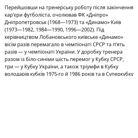
Перейшовши на тренерську роботу після закінчення
кар’єри футболіста, очолював ФК «Дніпро»
Дніпропетровськ (1968—1973) та «Динамо» Київ
(1973—1982, 1984—1990, 1996—2002). Під
керівництвом Лобановського київське «Динамо»
вісім разів перемагало в чемпіонаті СРСР та п’ять
разів — у чемпіонаті України. У доробку тренера
разом із біло-синіми шість перемог у Кубку СРСР,
три — у Кубку України, а також тріумфи в Кубку
володарів кубків 1975-го й 1986 років та в Суперкубку
УЄФА 1975 року.
Очолювана Валерієм Лобановським збірна СРСР
була бронзовим призером Олімпіади-1976 та
срібним — Євро-1988, а збірна Кувейту, з якою також
працював Валерій Васильович, має в активі бронзу
Азійських ігор 1994 року. Національну збірну України
метр очолював у 2000—2002 роках.