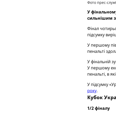
Фото прес-служ
У фінальному
сильнішим за
Фінал чотирь
підсумку вир
У першому пів
пенальті здо
У фінальній з
У першому екс
пенальті, в я
У підсумку «У
року
.
Кубок Укра
1/2 фіналу