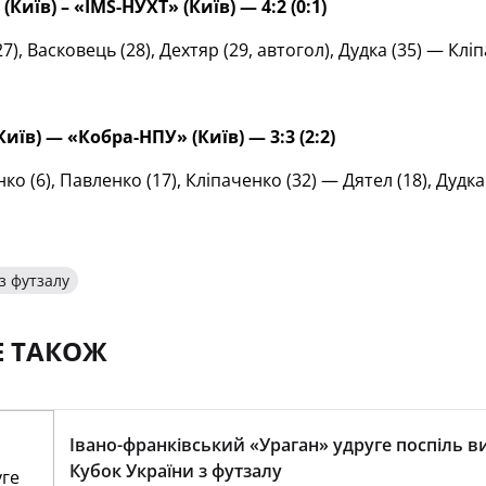
(Київ) – «
IMS
-НУХТ» (Київ) — 4:2 (0:1)
7), Васковець (28), Дехтяр (29, автогол), Дудка (35) — Кліп
Київ)
—
«Кобра-НПУ» (Київ)
—
3:3 (2:2)
о (6), Павленко (17), Кліпаченко (32) — Дятел (18), Дудка (
з футзалу
Е ТАКОЖ
Івано-франківський «Ураган» удруге поспіль в
Кубок України з футзалу