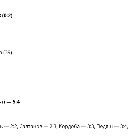
 (0:2)
 (39).
ьті
—
5:4
 — 2:2, Салтанов — 2:3, Кордоба — 3:3, Педяш — 3:4,