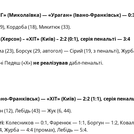
Г» (Миколаївка)
—
«Ураган» (Івано-Франківськ)
—
0:3
9), Кордоба (18), Микитюк (33).
Херсон) – «ХІТ» (Київ) – 2:2 (0:1), серія пенальті
—
3:4
(23), Борсук (29, автогол) — Сірий (19, з пенальті), Журба
ні Педяш («Х»)
не реалізував
дабл-пенальті.
ано-Франківськ)
—
«ХІТ» (Київ)
—
2:2 (1:1), серія пенал
(12), Лебідь (43) — Жук (6, 44).
і:
Колесников — 0:1, Фаренюк — 1:1, Боргун — 1:2, Коваль
, Журба — 4:4 (промах), Лебідь — 5:4.