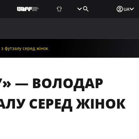
Фаншоп
Квитки
Вхід для ЗМІ
UA
ВИНИ
МЕДІА
ДОКУМЕНТИ
UAF DATA CENTER
з футзалу серед жінок
У» — ВОЛОДАР
АЛУ СЕРЕД ЖІНОК