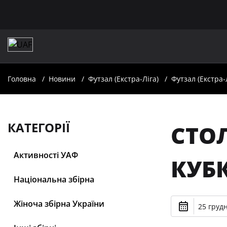
Головна
Новини
Футзал (Екстра-Ліга)
Футзал (Екстра-Л
КАТЕГОРІЇ
СТО
Активності УАФ
КУБК
Національна збірна
Жіноча збірна України
25 грудн