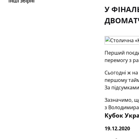
Інші збірні
У ФІНАЛ
ДВОМАТЧ
Перший поєди
перемогу з рах
Сьогодні ж на
першому таймі
За підсумками
Зазначимо, що
з Володимира
Кубок Укра
19.12.2020