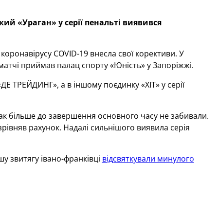
ий «Ураган» у серії пенальті виявився
 коронавірусу COVID-19 внесла свої корективи. У
і матчі приймав палац спорту «Юність» у Запоріжжі.
Е ТРЕЙДИНГ», а в іншому поєдинку «ХІТ» у серії
нак більше до завершення основного часу не забивали.
рівняв рахунок. Надалі сильнішого виявила серія
ршу звитягу івано-франківці
відсвяткували минулого