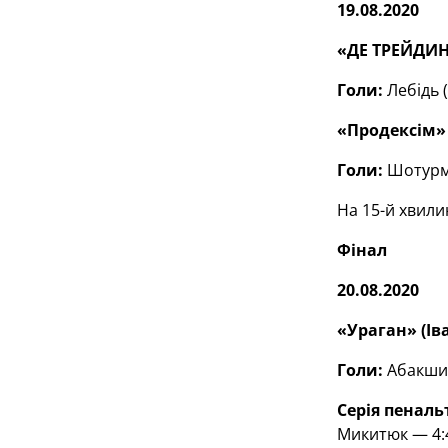
19.08.2020
«ДЕ ТРЕЙДИН
Голи:
Лебідь (
«Продексім» (
Голи:
Шотурма 
На 15-й хвили
Фінал
20.08.2020
«Ураган» (Ів
Голи:
Абакшин 
Серія пенальт
Микитюк — 4:4