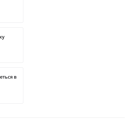
ку
еться в