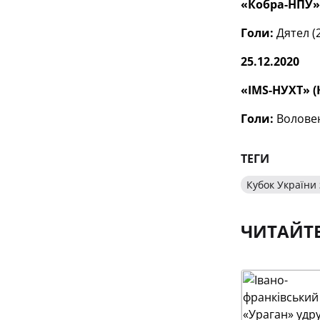
«Кобра-НПУ» 
Голи:
Дятел (2
25.12.2020
«
IMS
-НУХТ» (
Голи:
Воловенк
ТЕГИ
Кубок України 
ЧИТАЙТ