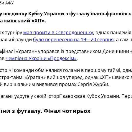
би АФУ
 поєдинку Кубку України з футзалу івано-франківськ
 київський «ХІТ».
ох турніру
мав пройти в Сєвєродонецьку
, однак пандемія
ішальні раунди
було перенесено на 19—20 серпня
, а сам
фіналі «Ураган» упорався із представником Донеччини «Д
лав
чемпіона України «Продексім»
.
устрічі команди обмінялися голами в першому таймі, од
тра-таймі «Ураган» вийшов уперед, однак «ХІТ» швидко з
кій вирішальним виявився промах Сергія Журби.
раган» удруге у своїй історії завоював Кубок України. Пе
їни з футзалу. Фінал чотирьох