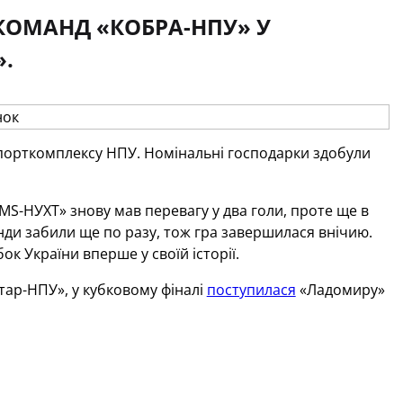
КОМАНД «КОБРА-НПУ» У
.
порткомплексу НПУ. Номінальні господарки здобули
IMS-НУХТ» знову мав перевагу у два голи, проте ще в
анди забили ще по разу, тож гра завершилася внічию.
к України вперше у своїй історії.
тар-НПУ», у кубковому фіналі
поступилася
«Ладомиру»