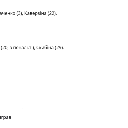
аченко (3), Каверзіна (22).
20, з пенальті), Скибіна (29).
играв