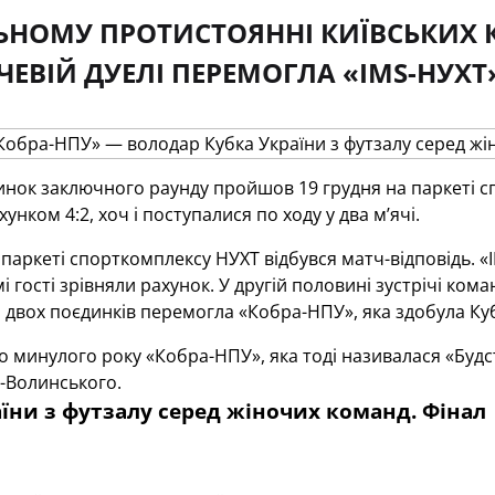
ЬНОМУ ПРОТИСТОЯННІ КИЇВСЬКИХ 
ЕВІЙ ДУЕЛІ ПЕРЕМОГЛА «IMS-НУХТ»
нок заключного раунду пройшов 19 грудня на паркеті с
унком 4:2, хоч і поступалися по ходу у два м’ячі.
 паркеті спорткомплексу НУХТ відбувся матч-відповідь. «
 гості зрівняли рахунок. У другій половині зустрічі ком
 двох поєдинків перемогла «Кобра-НПУ», яка здобула Кубо
 минулого року «Кобра-НПУ», яка тоді називалася «Будс
-Волинського.
їни з футзалу серед жіночих команд. Фінал