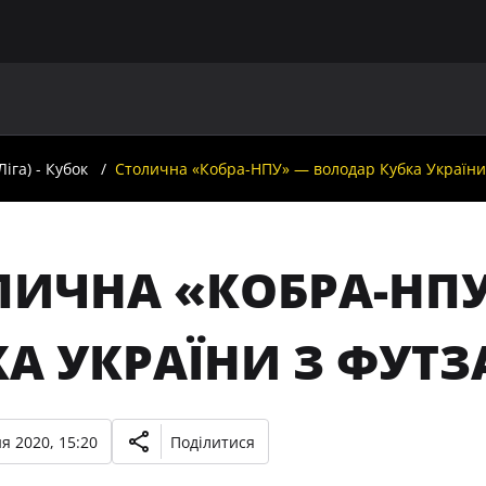
ГОЛОВНА
ПРО УАФ
ЗБІРНІ
ЧЛЕНИ УАФ
НО
іга) - Кубок
Столична «Кобра-НПУ» — володар Кубка України 
ЛИЧНА «КОБРА-НП
А УКРАЇНИ З ФУТЗ
я 2020, 15:20
Поділитися