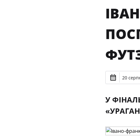
ІВА
ПОСП
ФУТ
20 серпн
У ФІНАЛ
«УРАГАН