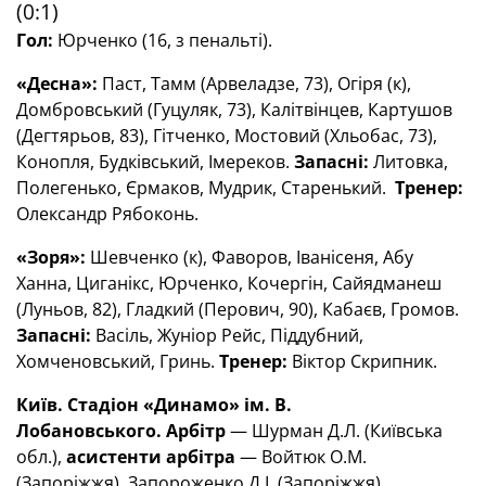
(0:1)
Гол:
Юрченко (16, з пенальті).
«Десна»:
Паст, Тамм (Арвеладзе, 73), Огіря (к),
Домбровський (Гуцуляк, 73), Калітвінцев, Картушов
(Дегтярьов, 83), Гітченко, Мостовий (Хльобас, 73),
Конопля, Будківський, Імереков.
Запасні:
Литовка,
Полегенько, Єрмаков, Мудрик, Старенький.
Тренер:
Олександр Рябоконь.
«Зоря»:
Шевченко (к), Фаворов, Іванісеня, Абу
Ханна, Циганікс, Юрченко, Кочергін, Сайядманеш
(Луньов, 82), Гладкий (Перович, 90), Кабаєв, Громов.
Запасні:
Васіль, Жуніор Рейс, Піддубний,
Хомченовський, Гринь.
Тренер:
Віктор Скрипник.
Київ. Стадіон «Динамо» ім. В.
Лобановського.
Арбітр
— Шурман Д.Л. (Київська
обл.),
асистенти арбітра
— Войтюк О.М.
(Запоріжжя), Запороженко Д.І. (Запоріжжя),