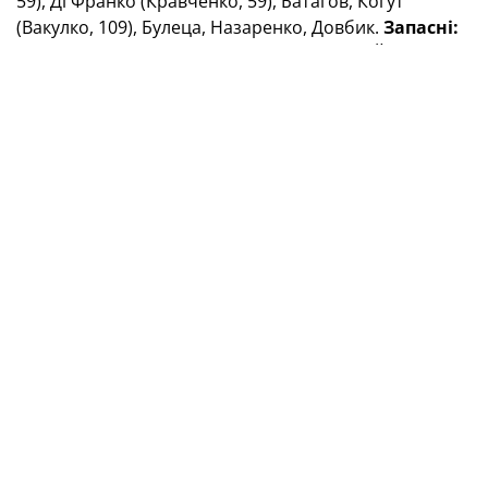
59), Ді Франко (Кравченко, 59), Батагов, Когут
(Вакулко, 109), Булеца, Назаренко, Довбик.
Запас
ні:
Сафронов, Ярмолюк, Кіреєв.
Тренер:
Ігор Йовічевич.
Горішні Плавні. Стадіон «Юність».
550 глядачів.
Арбітр
— Копієвський В.В. (Кропивницький),
асистенти арбітра
— Войтюк О.М. (Запоріжжя),
Запороженко Д.І. (Запоріжжя),
четвертий арбітр
—
Садовий О.В. (Кременчук),
спостерігач арбітражу
—
Годулян В.І. (Одеса).
Делегат УАФ/Офіцер безпеки
УАФ —
Дігтяр О.І. (м. Полтава).
Попереджені:
Петрусенко (30), Чередниченко (44),
Жабченко (головний тренер, 100), Жмурко (102) —
Когут (8), Цуріков (90+4), Батагов (105).
Вилучений:
Жабченко (головний тренер «Гірника-
Спорт», 100).
«Вікторія» (Миколаївка) — «Маріуполь»
(Маріуполь) — 1:3 (1:0)