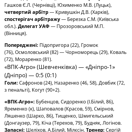
Гашков Є.Л. (Чернівці), Юхименко М.В. (Луцьк),
четвертий арбітр
— Кривушкін Д.В. (Харків),
спостерігач арбітражу
— Березка С.М. (Київська
обл.).
Делегат УАФ
— Прозоровський М.П.
(Вінниця).
Попереджені:
Підопригора (22), Громок
(76), Осмоловський (82) — Чорноморець (29), Коваль
(72), Мораренко (81).
«ВПК-Агро» (Шевченківка) — «Дніпро-1»
(Дніпро) — 0:5 (0:1)
Голи:
Сафронов (24), Назаренко (46, 58), Довбик (72,
з пенальті), Когут (90+2).
«ВПК-Агро»:
Бубенцов, Сидоренко (І.Білий, 86),
Яременко (к), Шаповалов (Красов, 59), Смірнов,
Ляшенко (Шарко, 86), Тищенко, Шмигельський
(Донгаузер, 79), Кіча (Терехов, 79), Будняк, Логінов.
Запасні:
Шеліхов, А.Білий, Мілєсін.
Тренер:
Сергій