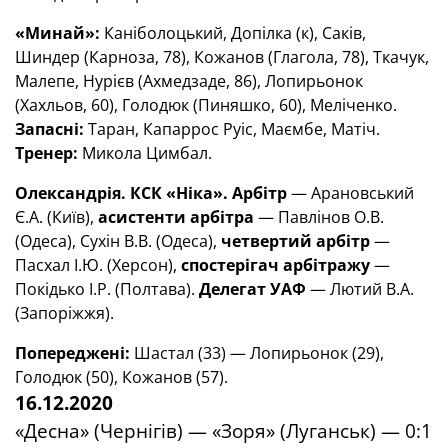
«Минай»:
Каніболоцький, Допілка (к), Саків,
Шиндер (Карноза, 78), Кожанов (Глагола, 78), Ткачук,
Малепе, Нурієв (Ахмедзаде, 86), Лопирьонок
(Хахльов, 60), Голодюк (Пиняшко, 60), Меліченко.
Запасні:
Таран, Капаррос Руіс, Маємбе, Матіч.
Тренер:
Микола Цимбал.
Олександрія. КСК «Ніка».
Арбітр
— Арановський
Є.А. (Київ),
асистенти арбітра
— Павлінов О.В.
(Одеса), Сухін В.В. (Одеса),
четвертий арбітр
—
Пасхал І.Ю. (Херсон),
спостерігач арбітражу
—
Покідько І.Р. (Полтава).
Делегат УАФ
— Лютий В.А.
(Запоріжжя).
Попереджені:
Шастал (33) — Лопирьонок (29),
Голодюк (50), Кожанов (57).
16.12.2020
«Десна» (Чернігів) — «Зоря» (Луганськ) — 0:1