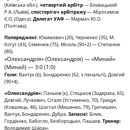
(Київська обл.),
четвертий арбітр
— Блавацький
Р.А. (Львів),
спостерігач арбітражу
— Абросимов
Є.О. (Одеса).
Делегат УАФ
— Мармач Ю.О.
(Полтава).
Попереджені:
Юхимович (20), Черненко (35), М.
Когут (43), Семенюк (75), Мозіль (90+2) — Степанюк
(80).
«Олександрія» (Олександрія) — «Минай»
(Минай) — 3:0 (1:0)
Голи:
Вантух (6), Бондаренко (62, з пенальті), Довгий
(90+4).
«Олександрія»:
Паньків (к), Стецьков (Задерака, 65),
Довгий, Лучкевич, Сітало (Устименко, 70), Грицук
(Ковалець, 46), Шастал (Мишенко, 79), Гречишкін,
Вантух, Бондаренко, Дубра.
Запасні:
Білик,
Гордієнко, Бабогло, Безбородько, Пашаєв.
Тренер:
Володимир Шаран.