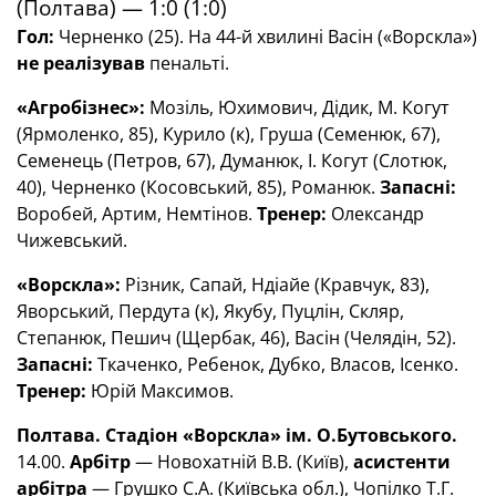
(Полтава) — 1:0 (1:0)
Гол:
Черненко (25). На 44-й хвилині Васін («Ворскла»)
не реалізував
пенальті.
«Агробізнес»:
Мозіль, Юхимович, Дідик, М. Когут
(Ярмоленко, 85), Курило (к), Груша (Семенюк, 67),
Семенець (Петров, 67), Думанюк, І. Когут (Слотюк,
40), Черненко (Косовський, 85), Романюк.
Запасні:
Воробей, Артим, Немтінов.
Тренер:
Олександр
Чижевський.
«Ворскла»:
Різник, Сапай, Ндіайе (Кравчук, 83),
Яворський, Пердута (к), Якубу, Пуцлін, Скляр,
Степанюк, Пешич (Щербак, 46), Васін (Челядін, 52).
Запасні:
Ткаченко, Ребенок, Дубко, Власов, Ісенко.
Тренер:
Юрій Максимов.
Полтава. Стадіон «Ворскла» ім. О.Бутовського.
14.00.
Арбітр
— Новохатній В.В. (Київ),
асистенти
арбітра
— Грушко С.А. (Київська обл.), Чопілко Т.Г.