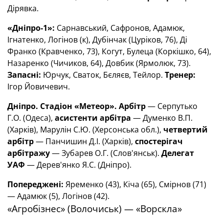
Дірявка.
«Дніпро-1»:
Сарнавський, Сафронов, Адамюк,
Ігнатенко, Логінов (к), Дубінчак (Цуріков, 76), Ді
Франко (Кравченко, 73), Когут, Булеца (Коркішко, 64),
Назаренко (Чичиков, 64), Довбик (Ярмолюк, 73).
Запасні:
Юрчук, Сваток, Бєляєв, Тейлор.
Тренер:
Ігор Йовичевич.
Дніпро. Стадіон «Метеор».
Арбітр
— Серпутько
Г.О. (Одеса),
асистенти арбітра
— Думенко В.П.
(Харків), Марулін С.Ю. (Херсонська обл.),
четвертий
арбітр
— Панчишин Д.І. (Харків),
спостерігач
арбітражу
— Зубарев О.Г. (Слов'янськ).
Делегат
УАФ
— Дерев'янко Я.С. (Дніпро).
Попереджені:
Яременко (43), Кіча (65), Смірнов (71)
— Адамюк (5), Логінов (42).
«Агробізнес» (Волочиськ) — «Ворскла»