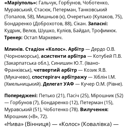
«Маріуполь»:
Гальчук, Горбунов, Чоботенко,
Муравський, Стасюк, Петерман, Танковський
(Топалов, 58), Мишньов (к), Очеретько (Кулаков, 75),
Бондаренко (Доброхотов, 88), Сікан.
Запасні:
Кудрик, Велєв, Шушко, Кулієв, Байдал, Трофимюк.
Тренер:
Остап Маркевич.
Млинів. Стадіон «Колос».
Арбітр
— Дердо О.В.
(Чорноморськ),
асистенти арбітра
— Котубей П.В.
(Закарпатська обл.), Синишин Ю.Т. (Івано-
Франківськ),
четвертий арбітр
— Козик Я.В.
(Мукачево),
спостерігач арбітражу
— Хіблін І.М.
(Хмельницький).
Делегат УАФ
— Кучер О.М. (Рівне).
Попереджені:
Петько (21), Пасіч (25), Мірошник (52)
— Горбунов (7), Бондаренко (12), Петерман (15),
Муравський (51), Чоботенко (78).
Вилучення:
Мірошник («В», 72).
«Нива» (Вінниця) — «Колос» (Ковалівка) —