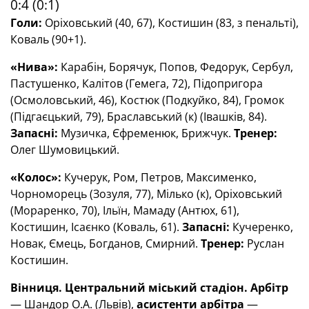
0:4 (0:1)
Голи:
Оріховський (40, 67), Костишин (83, з пенальті),
Коваль (90+1).
«Нива»:
Карабін, Борячук, Попов, Федорук, Сербул,
Пастушенко, Калітов (Гемега, 72), Підопригора
(Осмоловський, 46), Костюк (Подкуйко, 84), Громок
(Підгаєцький, 79), Браславський (к) (Івашків, 84).
Запасні:
Музичка, Єфременюк, Брижчук.
Тренер:
Олег Шумовицький.
«Колос»:
Кучерук, Ром, Петров, Максименко,
Чорноморець (Зозуля, 77), Мілько (к), Оріховський
(Мораренко, 70), Ільїн, Мамаду (Антюх, 61),
Костишин, Ісаєнко (Коваль, 61).
Запасні:
Кучеренко,
Новак, Ємець, Богданов, Смирний.
Тренер:
Руслан
Костишин.
Вінниця. Центральний міський стадіон.
Арбітр
— Шандор О.А. (Львів),
асистенти арбітра
—