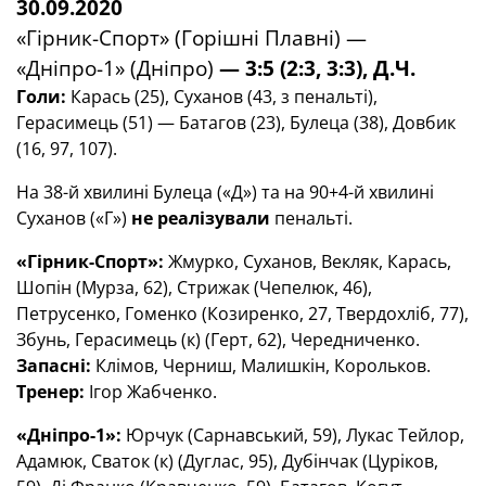
30.09.2020
«Гірник-Спорт» (Горішні Плавні) —
«Дніпро-1» (Дніпро)
— 3:5 (2:3, 3:3), Д.Ч.
Голи:
Карась (25), Суханов (43, з пенальті),
Герасимець (51) — Батагов (23), Булеца (38), Довбик
(16, 97, 107).
На 38-й хвилині Булеца («Д») та на 90+4-й хвилині
Суханов («Г»)
не реалізували
пенальті.
«Гірник-Спорт»:
Жмурко, Суханов, Векляк, Карась,
Шопін (Мурза, 62), Стрижак (Чепелюк, 46),
Петрусенко, Гоменко (Козиренко, 27, Твердохліб, 77),
Збунь, Герасимець (к) (Герт, 62), Чередниченко.
Запасні:
Клімов, Черниш, Малишкін, Корольков.
Тренер:
Ігор Жабченко.
«Дніпро-1»:
Юрчук (Сарнавський, 59), Лукас Тейлор,
Адамюк, Сваток (к) (Дуглас, 95), Дубінчак (Цуріков,