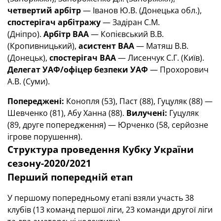
четвертий арбітр
— Іванов Ю.В. (Донецька обл.),
спостерігач арбітражу
— Задіран С.М.
(Дніпро).
Арбітр ВАА
— Копієвський В.В.
(Кропивницький),
асистент ВАА
— Матяш В.В.
(Донецьк),
спостерігач ВАА
— Лисенчук С.Г. (Київ).
Делегат УАФ/офіцер безпеки УАФ
— Прохорович
А.В. (Суми).
Попереджені:
Конопля (53), Паст (88), Гуцуляк (88) —
Шевченко (81), Абу Ханна (88).
Вилучені:
Гуцуляк
(89, друге попередження) — Юрченко (58, серйозне
ігрове порушення).
Структура проведення Кубку України
сезону-2020/2021
Перший попередній етап
У першому попередньому етапі взяли участь 38
клубів (13 команд першої ліги, 23 команди другої ліги