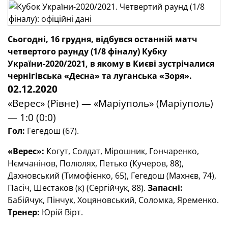
Сьогодні, 16 грудня, відбувся останній матч
четвертого раунду (1/8 фіналу) Кубку
України-2020/2021, в якому в Києві зустрічалися
чернігівська «Десна» та луганська «Зоря».
02.12.2020
«Верес» (Рівне) — «Маріуполь» (Маріуполь)
— 1:0 (0:0)
Гол:
Гегедош (67).
«Верес»:
Когут, Солдат, Мірошник, Гончаренко,
Нємчанінов, Полюлях, Петько (Кучеров, 88),
Дахновський (Тимофієнко, 65), Гегедош (Махнєв, 74),
Пасіч, Шестаков (к) (Сергійчук, 88).
Запасні:
Бабійчук, Пінчук, Хоцяновський, Соломка, Яременко.
Тренер:
Юрій Вірт.