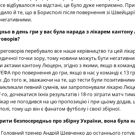
се відбувалося на відстані, це було дуже неприємно. При 
рдило й те, що в Борисполі після повернення зі Швейцарії
 негативними.
ньо в день гри у вас була нарада з лікарем кантону
говорів?
ереговорів перебувало все наше керівництво та цей лікар
дичної точки зору, тому новини можуть бути негативним
актами кантону Люцерн, згідно з якими, якщо в команді 
ФА про повернення до гри, якщо в нас у команді є 13 г
. До того ж, зважаючи на те, що тести були позитивними 
 викликали певний сумнів, ми запропонували лікарю Лю
-го, дочекатися їхніх результатів і 18-го зіграти матч тим
лікар не погодився на цю пропозицію і при цьому додав,
олі, тому що він є фанатом футболу і своєї збірної.
ити безпосередньо про збірну України, вона була н
Головний тренер Андрій Шевченко до останнього готував