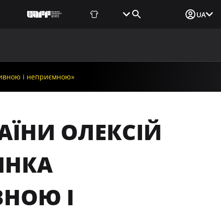
Фаншоп
Квитки
Вхід для ЗМІ
UA
ВИНИ
МЕДІА
ДОКУМЕНТИ
UAF DATA CENTER
дивною і неприємною»
АЇНИ ОЛЕКСІЙ
ІНКА
ВНОЮ І