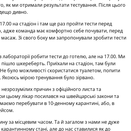
го, як ми отримали результати тестування. Після цього
 дещо дивно.
7.00 на стадіон і там ще раз пройти тести перед
, адже команда має комфортно себе почувати, перед
масаж. Зі свого боку ми запропонували зробити тести
лабораторії робити тести до готелю, але на 17.00. Ми
е пішло шкереберть. Приїхали на стадіон, там були
. Не було можливості скористатися туалетом, попити
. Якоюсь мірою тренування було зірвано.
 незрозумілих причин з офіційного листа та
ри цьому лікар посилався на швейцарські закони та
аємо перебувати в 10-денному карантині, або, в
ейсом.
одину за місцевим часом. Та й загалом з нами не дуже
карантинному стані, але до нас ставилися як до