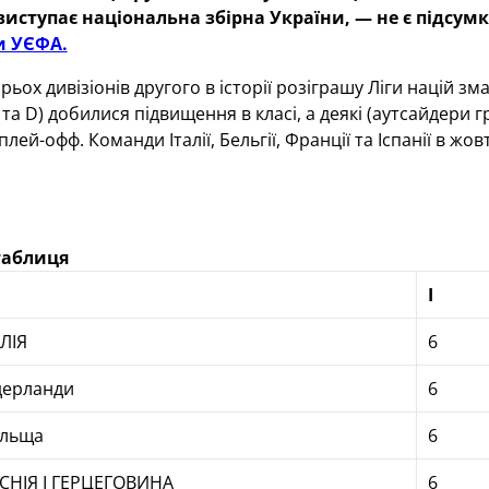
 виступає національна збірна України, — не є підс
и УЄФА.
ьох дивізіонів другого в історії розіграшу Ліги націй зм
С та D) добилися підвищення в класі, а деякі (аутсайдери гр
лей-офф. Команди Італії, Бельгії, Франції та Іспанії в жо
таблиця
І
АЛІЯ
6
дерланди
6
льща
6
СНІЯ І ГЕРЦЕГОВИНА
6