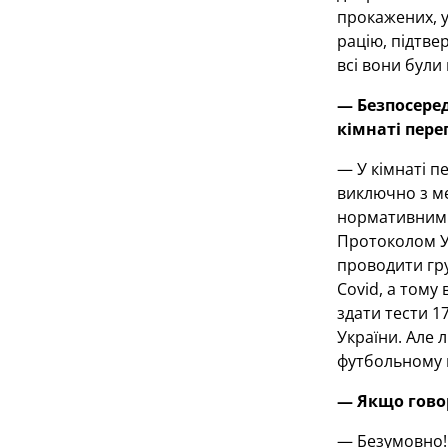
прокажених, у
рацію, підтве
всі вони були
— Безпосеред
кімнаті пере
— У кімнаті п
виключно з ме
нормативними 
Протоколом УЄ
проводити гру
Covid, а тому
здати тести 17
України. Але 
футбольному п
— Якщо говор
— Безумовно! 