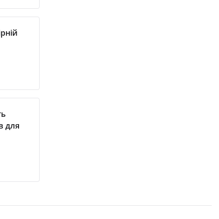
ірній
ть
в для