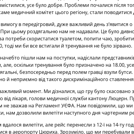
змістилися, усе було добре. Проблеми почалися після то
саме медичний комітет цього регіону, стали поводитися
вимогу в передігровий, дуже важливий день з’явитися о 1
 При цьому роздягальню нам не надавали. Це було дивно
а потреби скористатися туалетом, попити чаю, зробити 
00, тоді ми би все встигали й тренування не було зірвано.
начебто пішли нам на поступки, надіслали представників 
, але, оскільки тренування було призначено на 18.00, ус
ягальні, безпосередньо перед полем гравці взули бутси
но й неприємно від такого дискримінаційного ставлення
важливий момент. Ми дізналися, що гру було скасовано з
 від лікаря, голови медичної служби кантону Люцерн. П
не зважав на Регламент УЄФА. Нам повідомили, що ми м
ки, нам дозволили вилетіти наступного дня чартерним р
м вдалося вилетіти, але рейс перенесли з 12-ї на 14-ту г
ся в аеропорту Цюриха. Зрозуміло, що ми перебували в 