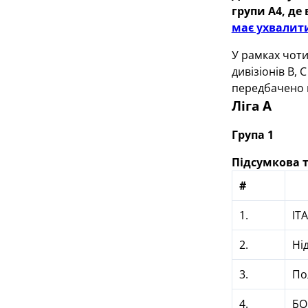
групи А4, де
має ухвалит
У рамках чотир
дивізіонів В, 
передбачено п
Ліга А
Група 1
Підсумкова 
#
1.
ІТ
2.
Ні
3.
По
4.
БО