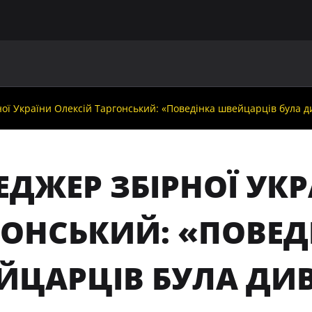
ГОЛОВНА
ПРО УАФ
ЗБІРНІ
ЧЛЕНИ УАФ
НО
ої України Олексій Таргонський: «Поведінка швейцарців була 
ДЖЕР ЗБІРНОЇ УКР
ГОНСЬКИЙ: «ПОВЕД
ЙЦАРЦІВ БУЛА ДИ