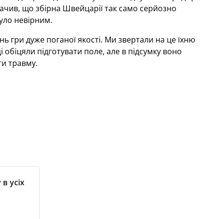
бачив, що збірна Швейцарії так само серйозно
уло невірним.
ь гри дуже поганої якості. Ми звертали на це їхню
 обіцяли підготувати поле, але в підсумку воно
ти травму.
 в усіх