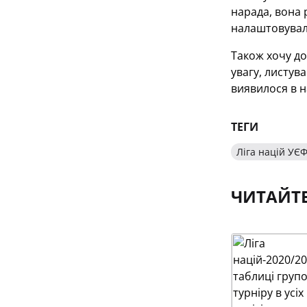
нарада, вона 
налаштовувала
Також хочу до
увагу, листув
виявилося в н
ТЕГИ
Ліга націй УЄ
ЧИТАЙТ