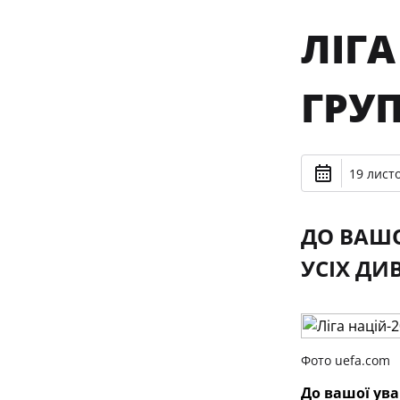
ЛІГА
ГРУП
19 лист
ДО ВАШО
УСІХ ДИ
Фото uefa.com
До вашої ува