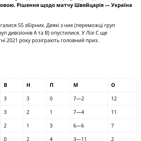
умковою. Рішення щодо матчу Швейцарія — Україна
агалися 55 збірних. Деякі з них (переможці груп
уп дивізіонів А та В) опустилися. У Лізі С ще
втні 2021 року розіграють головний приз.
В
Н
П
М
О
3
3
0
7—2
12
3
2
1
7—4
11
2
1
3
6—6
7
0
2
4
3—11
2