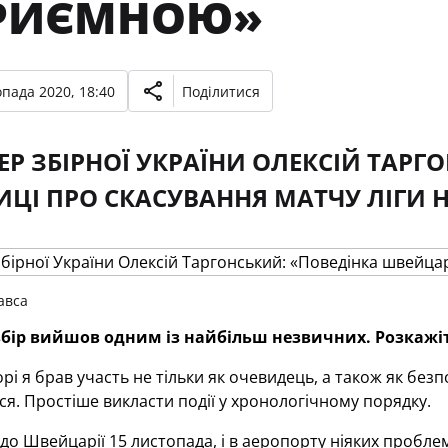
РИЄМНОЮ»
опада 2020, 18:40
Поділитися
Р ЗБІРНОЇ УКРАЇНИ ОЛЕКСІЙ ТАРГ
ЦІ ПРО СКАСУВАННЯ МАТЧУ ЛІГИ Н
авса
бір вийшов одним із найбільш незвичних. Розкажіт
рі я брав участь не тільки як очевидець, а також як безп
ся. Простіше викласти події у хронологічному порядку.
до Швейцарії 15 листопада, і в аеропорту ніяких пробле