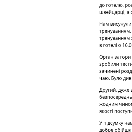
до готелю, ро
швейцарці, а 
Нам висунули 
тренуванням.
тренуванням з
в готелі о 16.
Організатори 
зробили тести
зачинені розд
чаю. Було див
Другий, дуже 
безпосередньо
жодним чином 
якості поступ
У підсумку на
добре обійшли