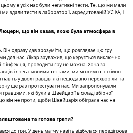
цьому в усіх нас були негативні тести. Те, що ми мали
 ми здали тести в лабораторії, акредитованій УЄФА, і
 Люцерн, що він казав, якою була атмосфера в
. Він одразу дав зрозуміти, що розглядає цю гру
и для нас. Лікар зауважив, що керується виключно
є інфекція, проводити гру не можна. Хоча за
равців із негативними тестами, ми можемо спокійно
навіть у двох гравців, які нещодавно перехворіли на
церну ще раз протестувати нас. Ми запропонували
и гравцями, які були в Швейцарії в складі збірної
 що він не проти, щоби Швейцарія обіграла нас на
алаштована та готова грати?
ся до гри. У день матчу навіть відбулася передігрова