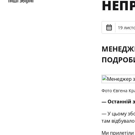
НЕП
Інші збірні
19 лист
МЕНЕДЖЕ
ПОДРОБИ
Фото Євгена Кр
— Останній з
— У цьому збо
там відбувало
Ми прилетіли 