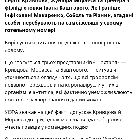
Сергія Кривцова, Жуніора Мораеса та тренера з
фізпідготовки Івана Баштового. Як і раніше
інфіковані Макаренко, Соболь та Різник, згадані
особи перебувають на самоізоляції у своєму
готельному номері.
Вирішується питання щодо їхнього повернення
додому.
Що стосується трьох представників «Шахтаря» —
Кривцова, Мораеса та Баштового, — ситуація
уточнюється з огляду на те, що всі троє зовсім
недавно перехворіли на коронавірус, й у них в
організмі є антитіла, які фактично унеможливлюють
повторне захворювання в даний момент.
УЄФА зважає на цей факт і допускає Кривцова й
Мораеса до гри, однак місцева влада забороняє
участь гравців у командних подіях.