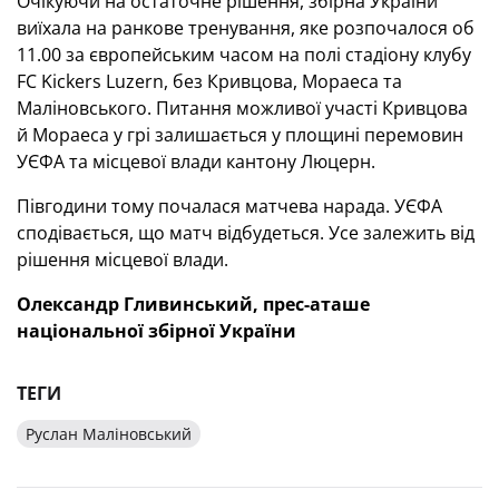
Очікуючи на остаточне рішення, збірна України
виїхала на ранкове тренування, яке розпочалося об
11.00 за європейським часом на полі стадіону клубу
FC Kickers Luzern, без Кривцова, Мораеса та
Маліновського. Питання можливої участі Кривцова
й Мораеса у грі залишається у площині перемовин
УЄФА та місцевої влади кантону Люцерн.
Півгодини тому почалася матчева нарада. УЄФА
сподівається, що матч відбудеться. Усе залежить від
рішення місцевої влади.
Олександр Гливинський, прес-аташе
національної збірної України
ТЕГИ
Руслан Маліновський