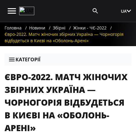
UA
Вхід для ЗМІ
Головна
Новини
Збірні
Жінки - ЧЄ-2022
Євро-2022. Матч жіночих збірних Україна — Чорногорія
відбудеться в Києві на «Оболонь-Арені»
КАТЕГОРІЇ
ЄВРО-2022. МАТЧ ЖІНОЧИХ
ЗБІРНИХ УКРАЇНА —
ЧОРНОГОРІЯ ВІДБУДЕТЬСЯ
В КИЄВІ НА «ОБОЛОНЬ-
АРЕНІ»