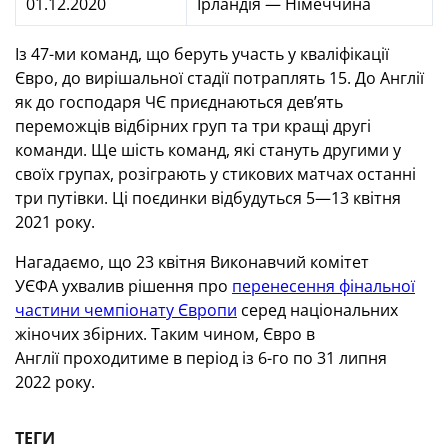
01.12.2020
Ірландія — Німеччина
Із 47-ми команд, що беруть участь у кваліфікації
Євро, до вирішальної стадії потраплять 15. До Англії
як до господаря ЧЄ приєднаються дев’ять
переможців відбірних груп та три кращі другі
команди. Ще шість команд, які стануть другими у
своїх групах, розіграють у стикових матчах останні
три путівки. Ці поєдинки відбудуться 5—13 квітня
2021 року.
Нагадаємо, що 23 квітня Виконавчий комітет
УЄФА ухвалив рішення про
перенесення фінальної
частини чемпіонату Європи
серед національних
жіночих збірних. Таким чином, Євро в
Англії проходитиме в період із 6-го по 31 липня
2022 року.
ТЕГИ