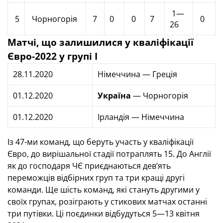
1—
5
Чорногорія
7
0
0
7
0
26
Матчі, що залишилися у кваліфікації
Євро-2022 у групі I
28.11.2020
Німеччина — Греція
01.12.2020
Україна
— Чорногорія
01.12.2020
Ірландія — Німеччина
Із 47-ми команд, що беруть участь у кваліфікації
Євро, до вирішальної стадії потраплять 15. До Англії
як до господаря ЧЄ приєднаються дев’ять
переможців відбірних груп та три кращі другі
команди. Ще шість команд, які стануть другими у
своїх групах, розіграють у стикових матчах останні
три путівки. Ці поєдинки відбудуться 5—13 квітня