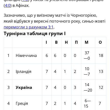
(
4:0
) в Афінах.
Зазначимо, що у виїзному матчі із Чорногорією,
який відбувся у вересні поточного року, синьо-жовті
перемогли з рахунком 3:1
.
Турнірна таблиця групи I
І
В
Н
П
М
О
37
1
Німеччина
6
6
0
0
18
—0
10
2
Ірландія
7
4
1
2
13
—7
14
3
Україна
7
4
0
3
12
—20
6—
4
Греція
7
2
1
4
7
15