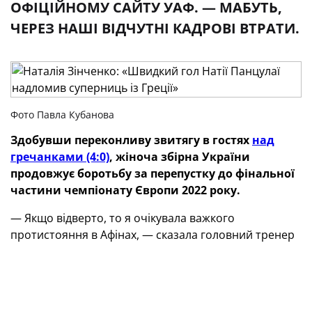
ОФІЦІЙНОМУ САЙТУ УАФ. — МАБУТЬ,
ЧЕРЕЗ НАШІ ВІДЧУТНІ КАДРОВІ ВТРАТИ.
Фото Павла Кубанова
Здобувши переконливу звитягу в гостях
над
гречанками (4:0)
, жіноча збірна України
продовжує боротьбу за перепустку до фінальної
частини чемпіонату Європи 2022 року.
— Якщо відверто, то я очікувала важкого
протистояння в Афінах, — сказала головний тренер
синьо-жовтих Наталія Зінченко в коментарі
офіційному сайту УАФ. — Мабуть, через наші
відчутні кадрові втрати. Але швидкий гол Натії
Панцулаї, забитий уже на 5-й хвилині, надломив