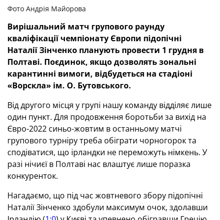
Фото Андрія Майорова
Вирішальний матч групового раунду
кваліфікації чемпіонату Європи підопічні
Наталії Зінченко планують провести 1 грудня в
Полтаві. Поєдинок, якщо дозволять зональні
карантинні вимоги, відбудеться на стадіоні
«Ворскла» ім. О. Бутовського.
Від другого місця у групі нашу команду відділяє лише
один пункт. Для продовження боротьби за вихід на
Євро-2022 синьо-жовтим в останньому матчі
групового турніру треба обіграти чорногорок та
сподіватися, що ірландки не переможуть німкень. У
разі нічиєї в Полтаві нас влаштує лише поразка
конкуренток.
Нагадаємо, що під час жовтневого збору підопічні
Наталії Зінченко здобули максимум очок, здолавши
Ірландію (
1:0
) у Києві та упевнено обігравши Грецію