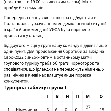
(початок — о 19.00 за київським часом). Матч
пройде без глядачів.
Попередньо планувалося, що гра відбудеться в
Полтаві, але з урахуванням епідеміологічної ситуації
в країні й рекомендації УЄФА було вирішено
провести її у столиці.
Від другого місця у групі нашу команду відділяє лише
один пункт. Для продовження боротьби за вихід на
Євро-2022 синьо-жовтим в останньому матчі
групового турніру треба обіграти чорногорок та
сподіватися, що ірландки не переможуть німкень. У
разі нічиєї в Києві нас влаштує лише поразка
конкуренток.
Турнірна таблиця групи I
І
В
Н
П
М
О
37
1
Німеччина
6
6
0
0
18