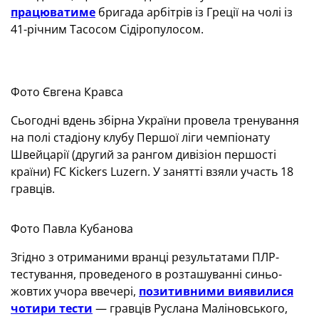
працюватиме
бригада арбітрів із Греції на чолі із
41-річним Тасосом Сідіропулосом.
Фото Євгена Кравса
Сьогодні вдень збірна України провела тренування
на полі стадіону клубу Першої ліги чемпіонату
Швейцарії (другий за рангом дивізіон першості
країни) FC Kickers Luzern. У занятті взяли участь 18
гравців.
Фото Павла Кубанова
Згідно з отриманими вранці результатами ПЛР-
тестування, проведеного в розташуванні синьо-
жовтих учора ввечері,
позитивними виявилися
чотири тести
— гравців Руслана Маліновського,