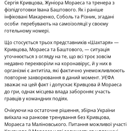
Сергія Кривцова, Жуніора Мораеса та тренера з
фізпідготовки Івана Баштового. Як і раніше
інфіковані Макаренко, Соболь та Різник, згадані
особи перебувають на самоізоляції у своєму
готельному номері.
Що стосується трьох представників «Шахтаря» —
Кривцова, Мораеса та Баштового, — ситуація
уточнюється з огляду на те, що всі троє зовсім
недавно перехворіли на коронавірус, й у них в
організмі є антитіла, які фактично унеможливлюють
повторне захворювання в даний момент. УЄФА
зважає на цей факт і допускає Кривцова й Мораеса
до гри, однак місцева влада забороняє участь
гравців у командних подіях.
Очікуючи на остаточне рішення, збірна України
виїхала на ранкове тренування без Кривцова,
Мораеса та Маліновського. Питання можливої участі