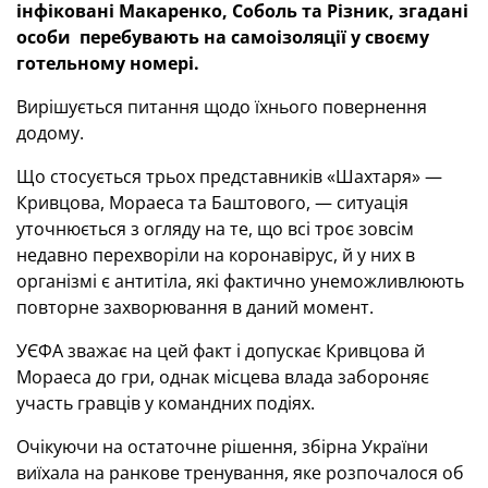
інфіковані Макаренко, Соболь та Різник, згадані
особи перебувають на самоізоляції у своєму
готельному номері.
Вирішується питання щодо їхнього повернення
додому.
Що стосується трьох представників «Шахтаря» —
Кривцова, Мораеса та Баштового, — ситуація
уточнюється з огляду на те, що всі троє зовсім
недавно перехворіли на коронавірус, й у них в
організмі є антитіла, які фактично унеможливлюють
повторне захворювання в даний момент.
УЄФА зважає на цей факт і допускає Кривцова й
Мораеса до гри, однак місцева влада забороняє
участь гравців у командних подіях.
Очікуючи на остаточне рішення, збірна України
виїхала на ранкове тренування, яке розпочалося об