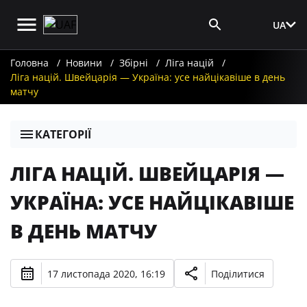
UA
Вхід для ЗМІ
Головна
Новини
Збірні
Ліга націй
Ліга націй. Швейцарія — Україна: усе найцікавіше в день
матчу
КАТЕГОРІЇ
ЛІГА НАЦІЙ. ШВЕЙЦАРІЯ —
УКРАЇНА: УСЕ НАЙЦІКАВІШЕ
В ДЕНЬ МАТЧУ
17 листопада 2020, 16:19
Поділитися