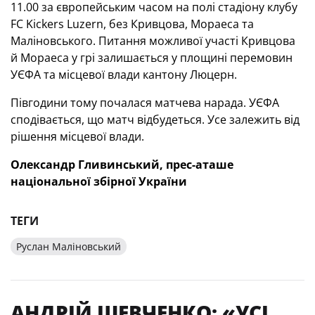
11.00 за європейським часом на полі стадіону клубу
FC Kickers Luzern, без Кривцова, Мораеса та
Маліновського. Питання можливої участі Кривцова
й Мораеса у грі залишається у площині перемовин
УЄФА та місцевої влади кантону Люцерн.
Півгодини тому почалася матчева нарада. УЄФА
сподівається, що матч відбудеться. Усе залежить від
рішення місцевої влади.
Олександр Гливинський, прес-аташе
національної збірної України
ТЕГИ
Руслан Маліновський
АНДРІЙ ШЕВЧЕНКО: «УСІ