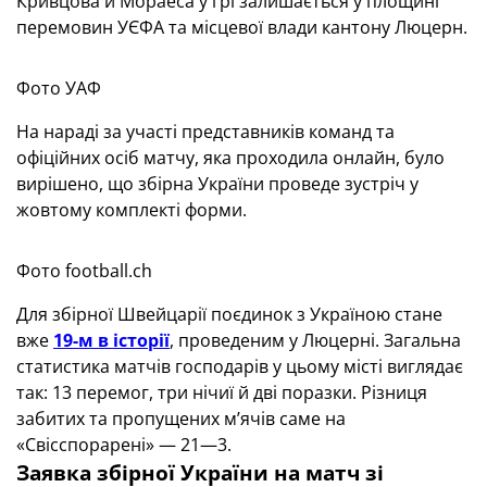
Кривцова й Мораеса у грі залишається у площині
перемовин УЄФА та місцевої влади кантону Люцерн.
Фото УАФ
На нараді за участі представників команд та
офіційних осіб матчу, яка проходила онлайн, було
вирішено, що збірна України проведе зустріч у
жовтому комплекті форми.
Фото football.ch
Для збірної Швейцарії поєдинок з Україною стане
вже
19-м в історії
, проведеним у Люцерні. Загальна
статистика матчів господарів у цьому місті виглядає
так: 13 перемог, три нічиї й дві поразки. Різниця
забитих та пропущених м’ячів саме на
«Свісспорарені» — 21—3.
Заявка збірної України на матч зі