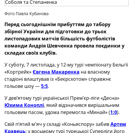
Фото Павла Кубанова
Перед сьогоднішнім прибуттям до табору
збірної України для підготовки до трьох
листопадових матчів більшість футболістів
команди Андрія Шевченка провела поєдинки у
складах своїх клубів.
У суботу, 7 листопада, у 12-му турі чемпіонату Бельгії
«Кортрейк»
Євгена Макаренка
на власному
стадіоні влаштував із «Беєрсхотом» справжнє
гольове шоу —
5:5
.
У дев’ятому турі української Прем’єр-ліги «Десна»
Юхима Коноплі
, який відзначився вирішальним
гольовим пасом, удома перемогла «Минай» (
1:0
).
Свій п’ятий м'яч у складі «Коньяспору» забив
Артем
Кравець
: у восьмому турі турецької Суперліги його