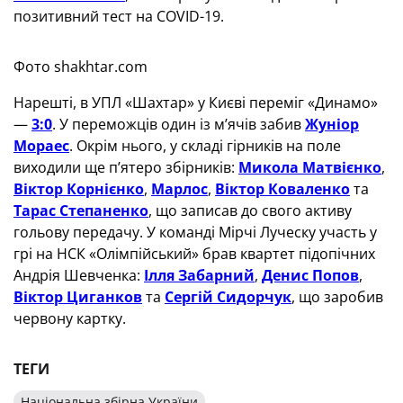
позитивний тест на COVID-19.
Фото shakhtar.com
Нарешті, в УПЛ «Шахтар» у Києві переміг «Динамо»
—
3:0
. У переможців один із м’ячів забив
Жуніор
Мораес
. Окрім нього, у складі гірників на поле
виходили ще п’ятеро збірників:
Микола Матвієнко
,
Віктор Корнієнко
,
Марлос
,
Віктор Коваленко
та
Тарас Степаненко
, що записав до свого активу
гольову передачу. У команді Мірчі Луческу участь у
грі на НСК «Олімпійський» брав квартет підопічних
Андрія Шевченка:
Ілля Забарний
,
Денис Попов
,
Віктор Циганков
та
Сергій Сидорчук
, що заробив
червону картку.
ТЕГИ
Національна збірна України