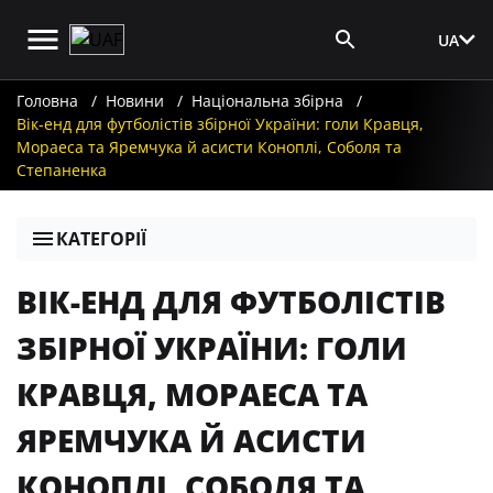
UA
Вхід для ЗМІ
Головна
Новини
Національна збірна
Вік-енд для футболістів збірної України: голи Кравця,
Мораеса та Яремчука й асисти Коноплі, Соболя та
Степаненка
КАТЕГОРІЇ
ВІК-ЕНД ДЛЯ ФУТБОЛІСТІВ
ЗБІРНОЇ УКРАЇНИ: ГОЛИ
КРАВЦЯ, МОРАЕСА ТА
ЯРЕМЧУКА Й АСИСТИ
КОНОПЛІ, СОБОЛЯ ТА