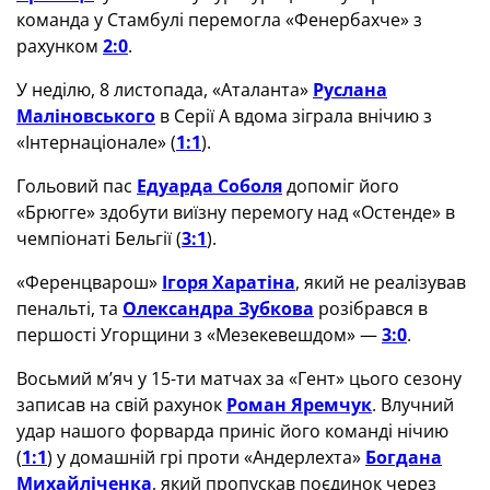
команда у Стамбулі перемогла «Фенербахче» з
рахунком
2:0
.
У неділю, 8 листопада, «Аталанта»
Руслана
Маліновського
в Серії А вдома зіграла внічию з
«Інтернаціонале» (
1:1
).
Гольовий пас
Едуарда Соболя
допоміг його
«Брюгге» здобути виїзну перемогу над «Остенде» в
чемпіонаті Бельгії (
3:1
).
«Ференцварош»
Ігоря Харатіна
, який не реалізував
пенальті, та
Олександра Зубкова
розібрався в
першості Угорщини з «Мезекевешдом» —
3:0
.
Восьмий м’яч у 15-ти матчах за «Гент» цього сезону
записав на свій рахунок
Роман Яремчук
. Влучний
удар нашого форварда приніс його команді нічию
(
1:1
) у домашній грі проти «Андерлехта»
Богдана
Михайліченка
, який пропускав поєдинок через