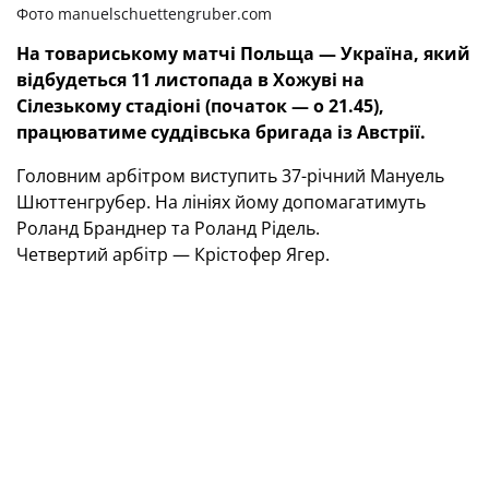
Фото manuelschuettengruber.com
На товариському матчі Польща — Україна, який
відбудеться 11 листопада в Хожуві на
Сілезькому стадіоні (початок — о 21.45),
працюватиме суддівська бригада із Австрії.
Головним арбітром виступить 37-річний Мануель
Шюттенгрубер. На лініях йому допомагатимуть
Роланд Бранднер та Роланд Рідель.
Четвертий арбітр — Крістофер Ягер.
ТЕГИ
Національна збірна України
ЛІГА НАЦІЙ. СЬОГОДНІ