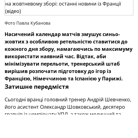
Фото Павла Кубанова
Насичений календар матчів змушує синьо-
жовтих з особливою ретельністю ставитися до
кожного дня збору, намагаючись по максимуму
використати наявний час. Відтак, аби
мінімізувати перельоти, тренерський штаб
вирішив розпочати підготовку до ігор із
Францією, Німеччиною та Іспанією у Парижі.
Затишне передмістя
Сьогодні вранці головний тренер Андрій Шевченко,
його асистент Олександр Шовковський, десятеро
гравців із чемпіонату УПЛ, а також медичний та
технічний персонал збірної України об 11-й ранку
вилетіли чартерним рейсом з міжнародного
аеропорту «Бориспіль» у напрямку французької