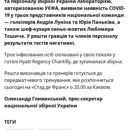
та персоналу збірної України лабораторією,
авторизованою УЄФА, виявили наявність COVID-
19 у трьох представників національної команди
— голкіперів Андрія Луніна та Юрія Паньківа, а
також шеф-кухаря синьо-жовтих Любомира
Тошича. У решти гравців та членів персоналу
результати тестів негативні.
Троє інфікованих осіб ізольовані у своїх покоях у
готелі Hyatt Regency Chantilly, де зупинилася збірна.
Решта виконавців та тренерів готується до
передматчевого тренування, яке розпочнеться
сьогодні на «Стад де Франс» о 20.00 за Києвом.
Олександр Гливинський, прес-секретар
національної збірної України
ТЕГИ