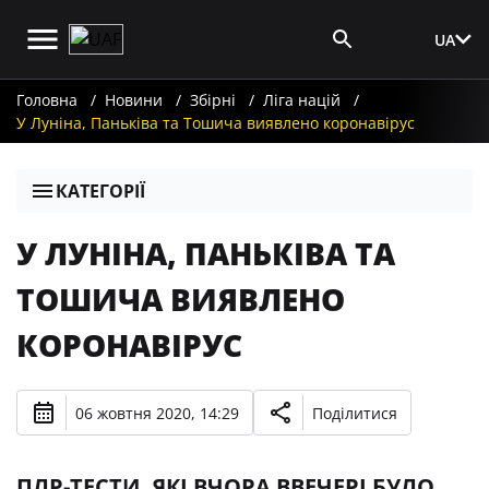
UA
Вхід для ЗМІ
Головна
Новини
Збірні
Ліга націй
У Луніна, Паньківа та Тошича виявлено коронавірус
КАТЕГОРІЇ
У ЛУНІНА, ПАНЬКІВА ТА
ТОШИЧА ВИЯВЛЕНО
КОРОНАВІРУС
06 жовтня 2020, 14:29
Поділитися
ПЛР-ТЕСТИ, ЯКІ ВЧОРА ВВЕЧЕРІ БУЛО