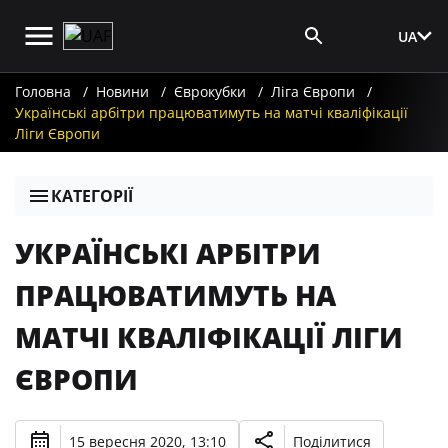
UA
Вхід для ЗМІ
Головна
Новини
Єврокубки
Ліга Європи
Українські арбітри працюватимуть на матчі кваліфікації
Ліги Європи
КАТЕГОРІЇ
УКРАЇНСЬКІ АРБІТРИ
ПРАЦЮВАТИМУТЬ НА
МАТЧІ КВАЛІФІКАЦІЇ ЛІГИ
ЄВРОПИ
15 вересня 2020, 13:10
Поділитися