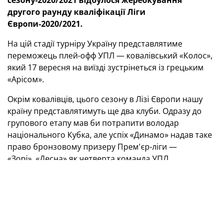
сезону-2020/2021 відбулося жеребкування
другого раунду кваліфікації Ліги
Європи-2020/2021.
На цій стадії турніру Україну представлятиме
переможець плей-офф УПЛ — ковалівський «Колос»,
який 17 вересня на виїзді зустрінеться із грецьким
«Арісом».
Окрім ковалівців, цього сезону в Лізі Європи нашу
країну представлятимуть ще два клуби. Одразу до
групового етапу мав би потрапити володар
національного Кубка, але успіх «Динамо» надав таке
право бронзовому призеру Прем'єр-ліги —
«Зорі». «Десна» як четверта команда УПЛ
стартуватиме із третього кваліфікаційного раунду,
жеребкування якого відбудеться завтра.
Квота України в Лізі
Європи-2020/2021
Бронзовий призер УПЛ («Зоря»)
стартує у