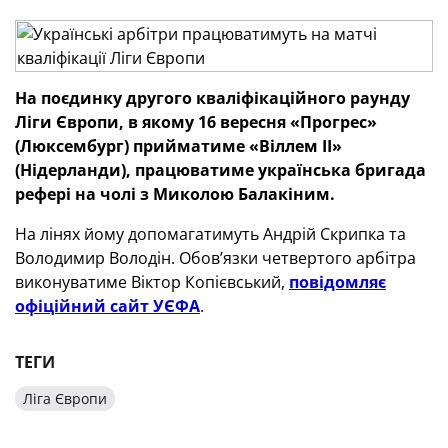
На поєдинку другого кваліфікаційного раунду
Ліги Європи, в якому 16 вересня «Прогрес»
(Люксембург) прийматиме «Віллем
II
»
(Нідерланди), працюватиме українська бригада
рефері на чолі з Миколою
Балакіним.
На лінях йому допомагатимуть Андрій Скрипка та
Володимир Володін. Обов’язки четвертого арбітра
виконуватиме Віктор Копієвський,
повідомляє
офіційний сайт УЄФА
.
ТЕГИ
Ліга Європи