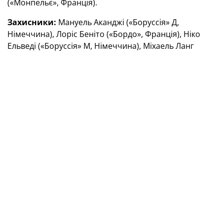
(«Монпельє», Франція).
Захисники:
Мануель Аканджі («Боруссія» Д,
Німеччина), Лоріс Беніто («Бордо», Франція), Ніко
Ельведі («Боруссія» М, Німеччина), Міхаель Ланг
(«Вердер», Німеччина), Бечир Омерагич («Цюрих»),
Кевін Мбабу («Вольфсбург», Німеччина), Рікардо
Родрігес («Торіно», Італія), Сільван Відмер («Базель»).
Півзахисники:
Граніт Джака («Арсенал», Англія),
Ренато Штеффен («Вольфсбург», Німеччина),
Джібріль Соу, Стівен Цубер (обидва — «Айнтрахт»,
Німеччина), Мішель Ебішер, Крістіан Фасснахт
(обидва — «Янг Бойз»), Рубен Варгас («Аугсбург»,
Німеччина), Сімон Зом («Цюрих»).
Нападники:
Харіс Сеферович («Бенфіка»,
Португалія), Альбіан Аєті («Селтик», Шотландія),
Брель Емболо («Боруссія» М, Німеччина), Маріо
Гавранович («Динамо» З, Хорватія).