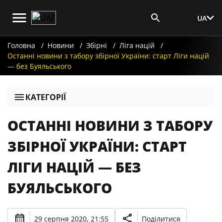
UA
Вхід для ЗМІ
Головна
Новини
Збірні
Ліга націй
Останні новини з табору збірної України: старт Ліги націй
— без Буяльського
КАТЕГОРІЇ
ОСТАННІ НОВИНИ З ТАБОРУ
ЗБІРНОЇ УКРАЇНИ: СТАРТ
ЛІГИ НАЦІЙ — БЕЗ
БУЯЛЬСЬКОГО
29 серпня 2020, 21:55
Поділитися