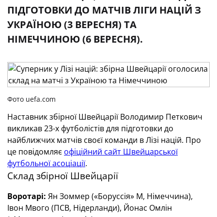
ПІДГОТОВКИ ДО МАТЧІВ ЛІГИ НАЦІЙ З
УКРАЇНОЮ (3 ВЕРЕСНЯ) ТА
НІМЕЧЧИНОЮ (6 ВЕРЕСНЯ).
Фото uefa.com
Наставник збірної Швейцарії Володимир Петкович
викликав 23-х футболістів для підготовки до
найближчих матчів своєї команди в Лізі націй. Про
це повідомляє
офіційний сайт Швейцарської
футбольної асоціації
.
Склад збірної Швейцарії
Воротарі:
Ян Зоммер («Боруссія» М, Німеччина),
Івон Мвого (ПСВ, Нідерланди), Йонас Омлін