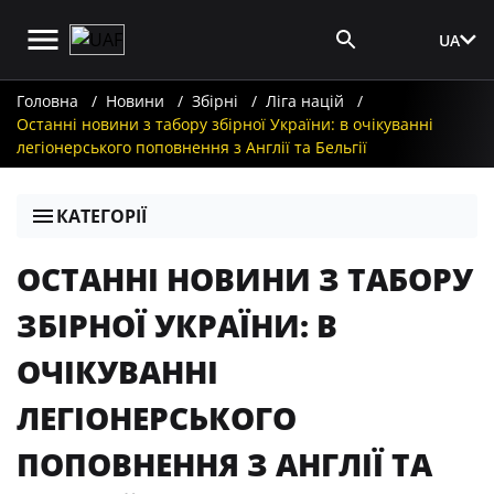
UA
Вхід для ЗМІ
Головна
Новини
Збірні
Ліга націй
Останні новини з табору збірної України: в очікуванні
легіонерського поповнення з Англії та Бельгії
КАТЕГОРІЇ
ОСТАННІ НОВИНИ З ТАБОРУ
ЗБІРНОЇ УКРАЇНИ: В
ОЧІКУВАННІ
ЛЕГІОНЕРСЬКОГО
ПОПОВНЕННЯ З АНГЛІЇ ТА