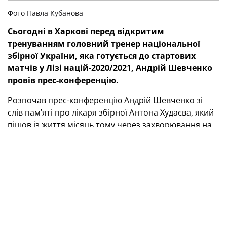
Фото Павла Кубанова
Сьогодні в Харкові перед відкритим
тренуванням
головний тренер національної
збірної України, яка готується до стартових
матчів у Лізі націй-2020/2021, Андрій Шевченко
провів прес-конференцію.
Розпочав прес-конференцію Андрій Шевченко зі
слів пам’яті про лікаря збірної Антона Худаєва, який
пішов із життя місяць тому через захворювання на
COVID-19.
— У першу чергу я хочу вшанувати пам’ять нашого
лікаря Антона Худаєва, який працював у збірній із
перших днів моєї роботи як головного тренера, —
сказав Шевченко. — Я знаю його ще з тих часів, коли
був гравцем. Це чудова людина, нам його справді не
вистачає, земля йому пухом, Царство Небесне. Ми