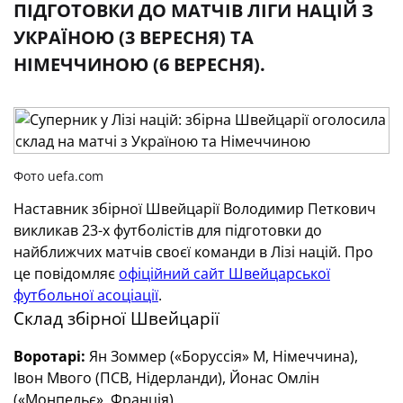
ПІДГОТОВКИ ДО МАТЧІВ ЛІГИ НАЦІЙ З
УКРАЇНОЮ (3 ВЕРЕСНЯ) ТА
НІМЕЧЧИНОЮ (6 ВЕРЕСНЯ).
Фото uefa.com
Наставник збірної Швейцарії Володимир Петкович
викликав 23-х футболістів для підготовки до
найближчих матчів своєї команди в Лізі націй. Про
це повідомляє
офіційний сайт Швейцарської
футбольної асоціації
.
Склад збірної Швейцарії
Воротарі:
Ян Зоммер («Боруссія» М, Німеччина),
Івон Мвого (ПСВ, Нідерланди), Йонас Омлін
(«Монпельє», Франція).