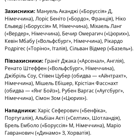
Захисники:
Мануель Аканджі («Боруссія» Д,
Німеччина), Лоріс Беніто («Бордо», Франція), Ніко
Ельведі («Боруссія» М, Німеччина), Міхаель Ланг
(«Вердер», Німеччина), Бечир Омерагич («Цюрих»),
Кевін Мбабу («Вольфсбург», Німеччина), Рікардо
Родрігес («Торіно», Італія), Сільван Відмер («Базель»).
Півзахисники:
Граніт Джака («Арсенал», Англія),
Ренато Штеффен («Вольфсбург», Німеччина),
Джібріль Соу, Стівен Цубер (обидва — «Айнтрахт»,
Німеччина), Мішель Ебішер, Крістіан Фасснахт
(обидва — «Янг Бойз»), Рубен Варгас («Аугсбург»,
Німеччина), Сімон Зом («Цюрих»).
Нападники:
Харіс Сеферович («Бенфіка»,
Португалія), Альбіан Аєті («Селтик», Шотландія),
Брель Емболо («Боруссія» М, Німеччина), Маріо
Гавранович («Динамо» З, Хорватія).