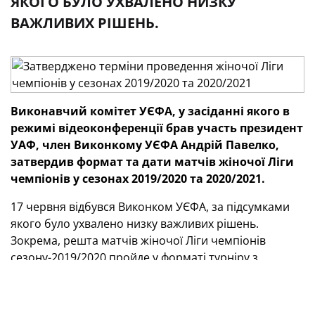
ЯКОГО БУЛО УХВАЛЕНО НИЗКУ
ВАЖЛИВИХ РІШЕНЬ.
Виконавчий комітет УЄФА, у засіданні якого в
режимі відеоконференції брав участь президент
УАФ, член Виконкому УЄФА Андрій Павелко,
затвердив формат та дати матчів жіночої Ліги
чемпіонів у сезонах 2019/2020 та 2020/2021.
17 червня відбувся Виконком УЄФА, за підсумками
якого було ухвалено низку важливих рішень.
Зокрема, решта матчів жіночої Ліги чемпіонів
сезону-2019/2020 пройде у форматі турніру з
вісьмома учасниками за принципом плей-офф на
стадіонах «Сан-Мамес» у Більбао та «Аноета» в Сан-
Себастьяні.