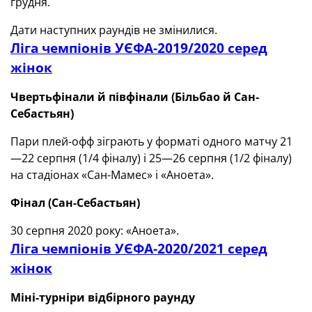
грудня.
Дати наступних раундів не змінилися.
Ліга чемпіонів УЄФА-2019/2020 серед
жінок
Чвертьфінали й півфінали
(
Більбао й Сан-
Себастьян)
Пари плей-офф зіграють у форматі одного матчу 21
—22 серпня (1/4 фіналу) і 25—26 серпня (1/2 фіналу)
на стадіонах «Сан-Мамес» і «Аноета».
Фінал
(
Сан-Себастьян)
30 серпня 2020 року: «Аноета».
Ліга чемпіонів УЄФА-2020/2021 серед
жінок
Міні-турніри відбірного раунду