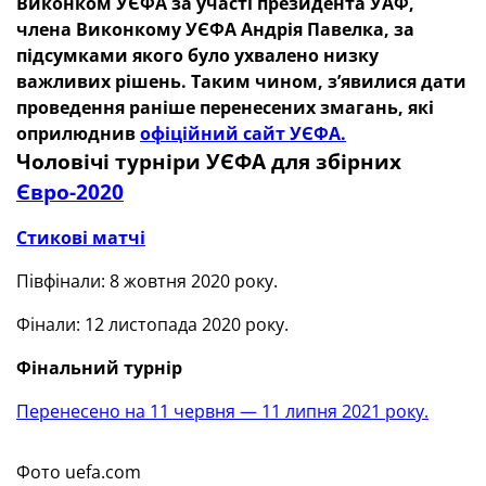
Виконком УЄФА за участі президента УАФ,
члена Виконкому УЄФА Андрія Павелка, за
підсумками якого було ухвалено низку
важливих рішень. Таким чином, з’явилися дати
проведення раніше перенесених змагань, які
оприлюднив
офіційний сайт УЄФА
.
Чоловічі турніри УЄФА для збірних
Євро-2020
Стикові матчі
Півфінали: 8 жовтня 2020 року.
Фінали: 12 листопада 2020 року.
Фінальний турнір
Перенесено на 11 червня — 11 липня 2021 року.
Фото uefa.com