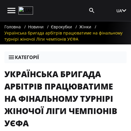
UA
Вхід для ЗМІ
Головна
Новини
Єврокубки
Жінки
Українська бригада арбітрів працюватиме на фінальному
турнірі жіночої Ліги чемпіонів УЄФА
КАТЕГОРІЇ
УКРАЇНСЬКА БРИГАДА
АРБІТРІВ ПРАЦЮВАТИМЕ
НА ФІНАЛЬНОМУ ТУРНІРІ
ЖІНОЧОЇ ЛІГИ ЧЕМПІОНІВ
УЄФА