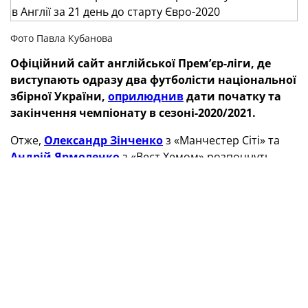
Фото Павла Кубанова
Офіційний сайт англійської Прем’єр-ліги, де
виступають одразу два футболісти національної
збірної України,
оприлюднив
дати початку та
закінчення чемпіонату в сезоні-2020/2021.
Отже,
Олександр Зінченко
з «Манчестер Сіті» та
Андрій Ярмоленко
з «Вест Хемом» розпочнуть
новий турнір 12 вересня 2020 року. Останній тур
чемпіонату Англії заплановано на 21 травня 2021
року, за 21 день до старту Євро-2020 (11 червня).
ТЕГИ
Олександр Зінченко