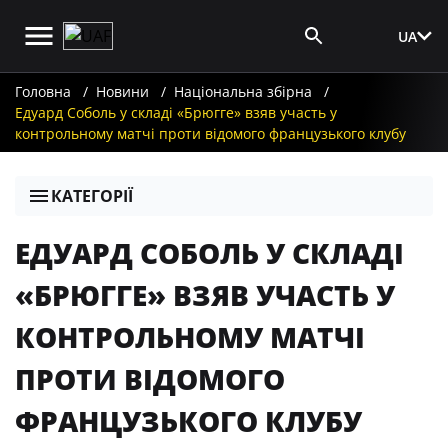
UA
Вхід для ЗМІ
Головна
Новини
Національна збірна
Едуард Соболь у складі «Брюгге» взяв участь у
контрольному матчі проти відомого французького клубу
КАТЕГОРІЇ
ЕДУАРД СОБОЛЬ У СКЛАДІ
«БРЮГГЕ» ВЗЯВ УЧАСТЬ У
КОНТРОЛЬНОМУ МАТЧІ
ПРОТИ ВІДОМОГО
ФРАНЦУЗЬКОГО КЛУБУ