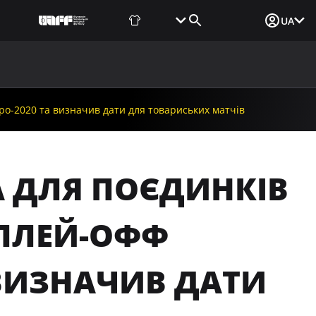
Фаншоп
Квитки
Вхід для ЗМІ
UA
ВИНИ
МЕДІА
ДОКУМЕНТИ
UAF DATA CENTER
вро-2020 та визначив дати для товариських матчів
А ДЛЯ ПОЄДИНКІВ
 ПЛЕЙ-ОФФ
 ВИЗНАЧИВ ДАТИ