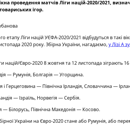
ікна проведення матчів Ліги націй-2020/2021, визна
 товариських ігор.
убанова
го етапу Ліги націй УЄФА-2020/2021 відбудуться в такі в
истопада 2020 року. Збірна України, нагадаємо,
у Лізі А з
ги націй/Євро-2020 8 жовтня та 12 листопада зіграють 16 
дія — Румунія, Болгарія — Угорщина.
я і Герцеговина — Північна Ірландія, Словаччина — Ірлан
ндія — Ізраїль, Норвегія — Сербія.
я — Білорусь, Північна Македонія — Косово.
ірної України на Євро-2020 стане або Румунія, або пер