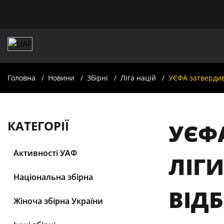
Головна
Новини
Збірні
Ліга націй
УЄФА затвердив 
КАТЕГОРІЇ
УЄФ
Активності УАФ
ЛІГИ
Національна збірна
ВІДБ
Жіноча збірна України