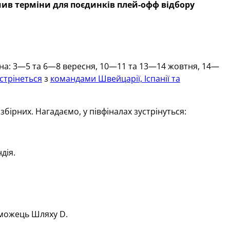
чив терміни для поєдинків плей-офф відбору
ікна: 3—5 та 6—8 вересня, 10—11 та 13—14 жовтня, 14—
устрінеться
з
командами Швейцарії, Іспанії та
збірних. Нагадаємо, у півфіналах зустрінуться:
дія.
еможець Шляху D.