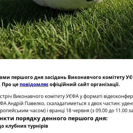
ами першого дня засідань Виконавчого комітету УЄФА
. Про це
повідомляє
офіційний сайт організації.
тріч Виконавчого комітету УЄФА у форматі відеоконферен
А Андрій Павелко, скаладатиметься з двох частин: удень 
опейським часом) і вранці 18 червня (з 09.00 до 11.00 
нкти порядку денного першого дня:
о клубних турнірів