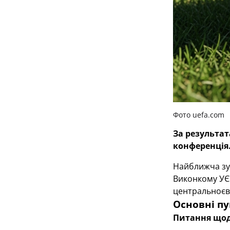
Фото uefa.com
За результат
конференція
Найближча зус
Виконкому УЄФ
центральноєвр
Основні пу
Питання щод