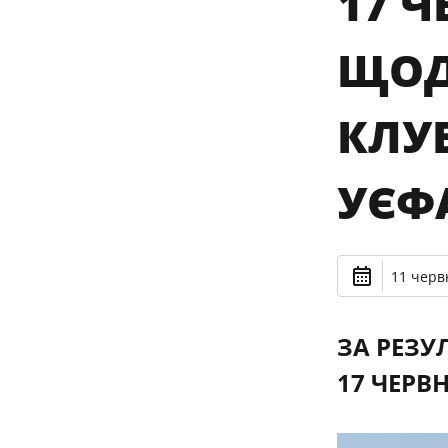
17 
ЩОДО
КЛУ
УЄФ
11 черв
ЗА РЕЗУ
17 ЧЕРВ