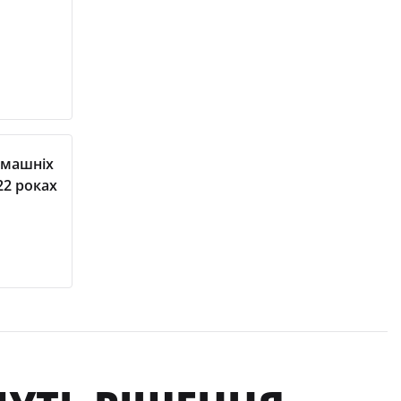
омашніх
22 роках