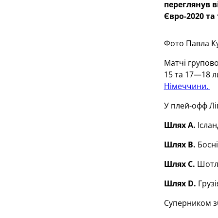
переглянув в
Євро-2020 та
Фото Павла К
Матчі групово
15 та 17—18 л
Німеччини.
У плей-офф Лі
Шлях А.
Іслан
Шлях В.
Босні
Шлях С.
Шотла
Шлях D.
Грузі
Суперником зб