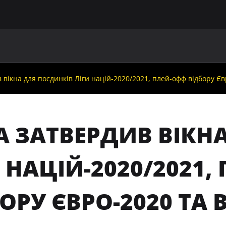
ГОЛОВНА
ПРО УАФ
ЗБІРНІ
ЧЛЕНИ УАФ
НО
вікна для поєдинків Ліги націй-2020/2021, плей-офф відбору Є
А ЗАТВЕРДИВ ВІКН
 НАЦІЙ-2020/2021,
ОРУ ЄВРО-2020 ТА